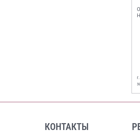
О
Н
г
з
В
КОНТАКТЫ
Р