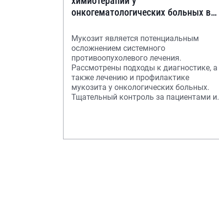
химиотерапии у
онкогематологических больных в
педиатрической практике
Мукозит является потенциальным
осложнением системного
противоопухолевого лечения.
Рассмотрены подходы к диагностике, а
также лечению и профилактике
мукозита у онкологических больных.
Тщательный контроль за пациентами и
своевременное начало адекватной тер