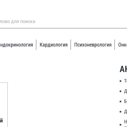
ндокринология
Кардиология
Психоневрология
Онк
А
Т
Д
Б
Д
ий
Н