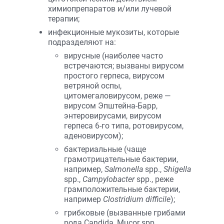
химиопрепаратов и/или лучевой
терапии;
инфекционные мукозиты, которые
подразделяют на:
вирусные (наиболее часто
встречаются; вызваны вирусом
простого герпеса, вирусом
ветряной оспы,
цитомегаловирусом, реже —
вирусом Эпштейна-Барр,
энтеровирусами, вирусом
герпеса 6-го типа, ротовирусом,
аденовирусом);
бактериальные (чаще
грамотрицательные бактерии,
например,
Salmonella
spp.,
Shigella
spp.,
Campylobacter
spp., реже
грамположительные бактерии,
например
Clostridium difficile
);
грибковые (вызванные грибами
рода Candida, Mucor spp.,