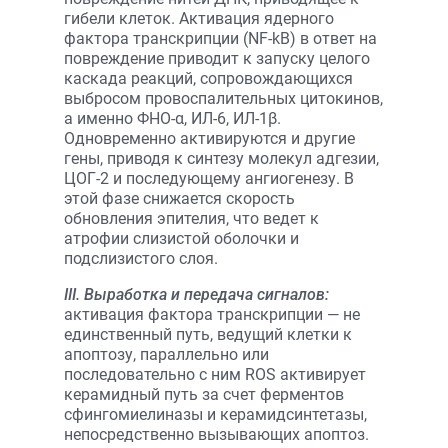
гибели клеток. Активация ядерного
фактора транскрипции (NF-kB) в ответ на
повреждение приводит к запуску целого
каскада реакций, сопровождающихся
выбросом провоспалительных цитокинов,
а именно ФНО-α, ИЛ-6, ИЛ-1β.
Одновременно активируются и другие
гены, приводя к синтезу молекул адгезии,
ЦОГ-2 и последующему ангиогенезу. В
этой фазе снижается скорость
обновления эпителия, что ведет к
атрофии слизистой оболочки и
подслизистого слоя.
III. Выработка и передача сигналов:
активация фактора транскрипции — не
единственный путь, ведущий клетки к
апоптозу, параллельно или
последовательно с ним ROS активирует
керамидный путь за счет ферментов
сфингомиелиназы и керамидсинтетазы,
непосредственно вызывающих апоптоз.