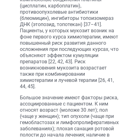
(цисплатин, карбоплатин),
противоопухолевые антибиотики
(блеомицин), ингибиторы топоизомераз
ДНК (этопозид, топотекан) [37–41].
Пациенты, у которых мукозит возник на
фоне первого курса химиотерапии, имеют
повышенный риск развития данного
осложнения при последующих курсах, что
объясняют эффектом кумуляции
препаратов [22, 42, 43]. Риск
возникновения мукозита возрастает
также при комбинировании
химиотерапии и лучевой терапии [26, 41,
44, 45].
Большое значение имеют факторы риска,
ассоциированные с пациентом. К ним
относят возраст (моложе 30 лет); пол
(чаще у женщин); тип опухоли (чаще при
гемобластозах и лимфопролиферативных
заболеваниях); плохая санация ротовой
полости до начала лечения; наличие в