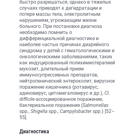
быстро разрешаться, однако в тяжелых
случаях приводят к дегидратации и
потере массы тела, электролитным
нарушениям, угрожающим жизни
больного. При постановке диагноза
необходимо помнить о
дифференциальной диагностике и
наиболее частых причинах диарейного
синдрома у детей с гематологическими и
онкологическими заболеваниями, таких
как индуцированный полихимиотерапией
мукозит, длительный прием
иммуносупрессивных препаратов,
нейтропенический энтероколит, вирусное
поражение кишечника (ротавирус,
аденовирус, цитомегаловирус и др.),
Cl.
difficile
-ассоциированное поражение,
бактериальное поражение (
Salmonellas
spp.,
Shigella
spp.,
Campylobacter
spp.) [52–
55].
Диагностика