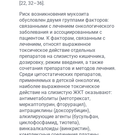
[22, 32–36].
Риск возникновения мукозита
обусловлен двумя группами факторов:
связанными с лечением онкологического
заболевания и ассоциированными с
пациентом. К факторам, связанным с
лечением, относят выраженное
токсическое действие отдельных
препаратов на слизистую кишечника,
дозировку, режим введения, а также
сочетания препаратов и методов лечения.
Среди цитостатических препаратов,
применяемых в детской онкологии,
наиболее выраженное токсическое
действие на слизистую ЖКТ оказывают:
антиметаболиты (метотрексат,
меркаптопурин, фторурацил),
антрациклины (доксорубицин),
алкилирующие агенты (бусульфан,
циклофосфамид, тиотепа),
винкаалкалоиды (винкристин),
комплексные соединения платины