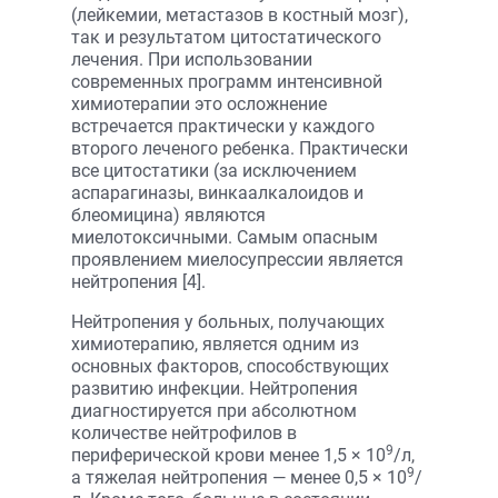
(лейкемии, метастазов в костный мозг),
так и результатом цитостатического
лечения. При использовании
современных программ интенсивной
химиотерапии это осложнение
встречается практически у каждого
второго леченого ребенка. Практически
все цитостатики (за исключением
аспарагиназы, винкаалкалоидов и
блеомицина) являются
миелотоксичными. Самым опасным
проявлением миелосупрессии является
нейтропения [4].
Нейтропения у больных, получающих
химиотерапию, является одним из
основных факторов, способствующих
развитию инфекции. Нейтропения
диагностируется при абсолютном
количестве нейтрофилов в
9
периферической крови менее 1,5 × 10
/л,
9
а тяжелая нейтропения — менее 0,5 × 10
/