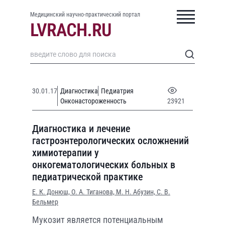
Медицинский научно-практический портал
30.01.17
Диагностика
Педиатрия
Онконастороженность
23921
Диагностика и лечение
гастроэнтерологических осложнений
химиотерапии у
онкогематологических больных в
педиатрической практике
Е. К. Донюш,
О. А. Тиганова,
М. Н. Абузин,
С. В.
Бельмер
Мукозит является потенциальным