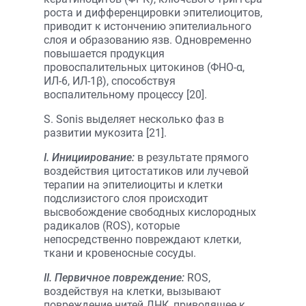
роста и дифференцировки эпителиоцитов,
приводит к истончению эпителиального
слоя и образованию язв. Одновременно
повышается продукция
провоспалительных цитокинов (ФНО-α,
ИЛ-6, ИЛ-1β), способствуя
воспалительному процессу [20].
S. Sonis выделяет несколько фаз в
развитии мукозита [21].
I. Инициирование:
в результате прямого
воздействия цитостатиков или лучевой
терапии на эпителиоциты и клетки
подслизистого слоя происходит
высвобождение свободных кислородных
радикалов (ROS), которые
непосредственно повреждают клетки,
ткани и кровеносные сосуды.
II. Первичное повреждение:
ROS,
воздействуя на клетки, вызывают
повреждение нитей ДНК, приводящее к