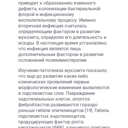
приводит к образованию язвенного
дефекта, колонизации бактериальной
флорой и инфекционному
воспалительному процессу. Именно
вторичная инфекция считалась
определяющим фактором в развитии
мукозита, определяя его длительность и
исходы. В настоящее время установлено,
что инфекция является лишь
дополнительным фактором в развитии
осложнений полихимиотерапии.
Изучение патогенеза мукозита показало,
что еще до развития каких-либо
клинических проявлений первые
морфологические изменения выявляются
в подслизистом слое. Повреждение
эндотелиальных клеток, апоптоз
фибробластов развиваются гораздо
раньше гибели эпителиоцитов [19]. Гибель
подслизистых эндотелиоцитов,
продуцирующих фактор роста
кератиноцитов (ФРК), ключевого триггера