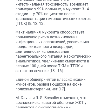
интестинальная токсичность возникает
примерно у 99% больных, а мукозит 3–4
стадии — у 70% пациентов после
трансплантации гемопоэтических клеток
(ТГСК) [8, 12, 13].
Факт наличия мукозита способствует
повышению риска возникновения
инфекционных осложнений, увеличению
продолжительности лихорадки,
длительности использования
парентерального питания, наркотических
анальгетиков, увеличению смертности в
первые 100 дней после ТКМ и ТГСК и
затрат на лечение [13–16].
Единой общепринятой классификации
мукозитов, развивающихся на фоне
полихимиотерапии, нет [17].
M. Davila и R. S. Bresalier отмечают, что
воспаление слизистой оболочки ЖКТ у
пациентов с онкологическими