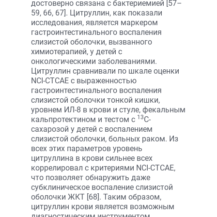
достоверно связана с бактериемией [57–
59, 66, 67]. Цитруллин, как показали
исследования, является маркером
гастроинтестинального воспаления
слизистой оболочки, вызванного
химиотерапией, у детей с
онкологическими заболеваниями.
Цитруллин сравнивали по шкале оценки
NCI-CTCAE с выраженностью
гастроинтестинального воспаления
слизистой оболочки тонкой кишки,
уровнем ИЛ-8 в крови и стуле, фекальным
13
кальпротектином и тестом c
C-
сахарозой у детей с воспалением
слизистой оболочки, больных раком. Из
всех этих параметров уровень
цитруллина в крови сильнее всех
коррелировал с критериями NCI-CTCAE,
что позволяет обнаружить даже
субклиническое воспаление слизистой
оболочки ЖКТ [68]. Таким образом,
цитруллин крови является возможным
диагностическим инструментом