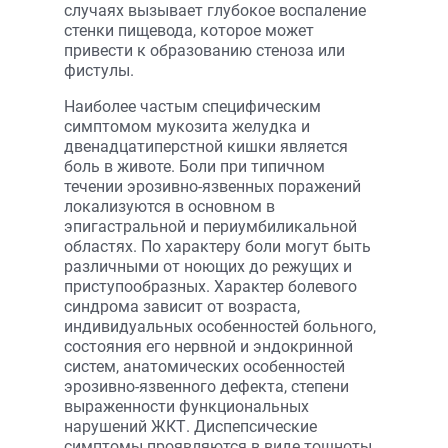
случаях вызывает глубокое воспаление
стенки пищевода, которое может
привести к образованию стеноза или
фистулы.
Наиболее частым специфическим
симптомом мукозита желудка и
двенадцатиперстной кишки является
боль в животе. Боли при типичном
течении эрозивно-язвенных поражений
локализуются в основном в
эпигастральной и периумбиликальной
областях. По характеру боли могут быть
различными от ноющих до режущих и
приступообразных. Характер болевого
синдрома зависит от возраста,
индивидуальных особенностей больного,
состояния его нервной и эндокринной
систем, анатомических особенностей
эрозивно-язвенного дефекта, степени
выраженности функциональных
нарушений ЖКТ. Диспепсические
симптомы проявляются в виде тошноты,