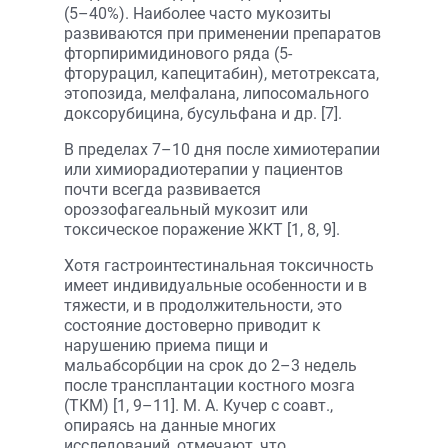
(5–40%). Наиболее часто мукозиты
развиваются при применении препаратов
фторпиримидинового ряда (5-
фторурацил, капецитабин), метотрексата,
этопозида, мелфалана, липосомального
доксорубицина, бусульфана и др. [7].
В пределах 7–10 дня после химиотерапии
или химиорадиотерапии у пациентов
почти всегда развивается
ороэзофагеальный мукозит или
токсическое поражение ЖКТ [1, 8, 9].
Хотя гастроинтестинальная токсичность
имеет индивидуальные особенности и в
тяжести, и в продолжительности, это
состояние достоверно приводит к
нарушению приема пищи и
мальабсорбции на срок до 2–3 недель
после трансплантации костного мозга
(ТКМ) [1, 9–11]. М. А. Кучер с соавт.,
опираясь на данные многих
исследований, отмечают, что