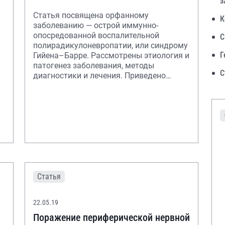
з
Статья посвящена орфанному
К
заболеванию — острой иммунно-
опосредованной воспалительной
С
полирадикулоневропатии, или синдрому
Г
Гийена–Барре. Рассмотрены этиология и
патогенез заболевания, методы
С
диагностики и лечения. Приведено
клиническое наблюдение.
Статья
22.05.19
Поражение периферической нервной