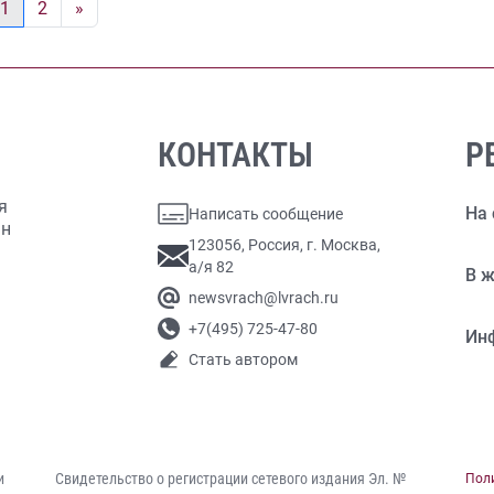
1
2
»
КОНТАКТЫ
Р
я
На 
Написать сообщение
ан
123056, Россия, г. Москва,
а/я 82
В ж
newsvrach@lvrach.ru
+7(495) 725-47-80
Ин
Стать автором
и
Свидетельство о регистрации сетевого издания Эл. №
Пол