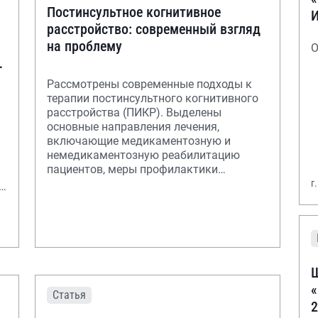
Постинсультное когнитивное
расстройство: современный взгляд
на проблему
О
Рассмотрены современные подходы к
терапии постинсультного когнитивного
расстройства (ПИКР). Выделены
основные направления лечения,
включающие медикаментозную и
немедикаментозную реабилитацию
пациентов, меры профилактики
ухудшений, симптоматическую терапи
г
Ш
«
Статья
2