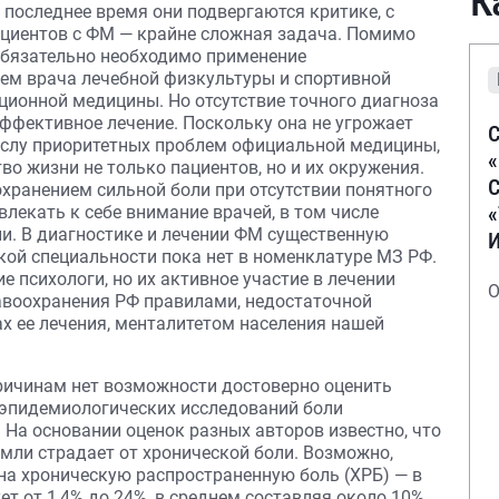
К
 в последнее время они подвергаются критике, с
пациентов с ФМ — крайне сложная задача. Помимо
обязательно необходимо применение
ем врача лечебной физкультуры и спортивной
ционной медицины. Но отсутствие точного диагноза
ффективное лечение. Поскольку она не угрожает
С
ислу приоритетных проблем официальной медицины,
во жизни не только пациентов, но и их окружения.
С
охранением сильной боли при отсутствии понятного
лекать к себе внимание врачей, в том числе
и. В диагностике и лечении ФМ существенную
кой специальности пока нет в номенклатуре МЗ РФ.
 психологи, но их активное участие в лечении
О
авоохранения РФ правилами, недостаточной
х ее лечения, менталитетом населения нашей
ричинам нет возможности достоверно оценить
 эпидемиологических исследований боли
 На основании оценок разных авторов известно, что
мли страдает от хронической боли. Возможно,
на хроническую распространенную боль (ХРБ) — в
т от 1,4% до 24%, в среднем составляя около 10%.