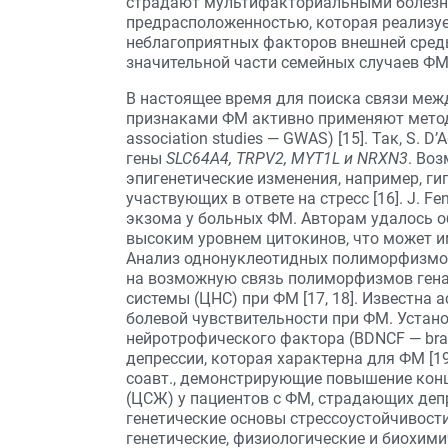
страдают мультифакториальными болезня
предрасположенностью, которая реализуе
неблагоприятных факторов внешней среды
значительной части семейных случаев ФМ 
В настоящее время для поиска связи ме
признаками ФМ активно применяют метод
association studies — GWAS) [15]. Так, S. 
гены
SLC64A4, TRPV2, MYT1L и NRXN3
. Во
эпигенетические изменения, например, ги
участвующих в ответе на стресс [16]. J. F
экзома у больных ФМ. Авторам удалось о
высоким уровнем цитокинов, что может и
Анализ однонуклеотидных полиморфизмов (
на возможную связь полиморфизмов ген
системы (ЦНС) при ФМ [17, 18]. Известна
болевой чувствительности при ФМ. Устан
нейротрофического фактора (BDNCF — brain-
депрессии, которая характерна для ФМ [19,
соавт., демонстрирующие повышение кон
(ЦСЖ) у пациентов с ФМ, страдающих депр
генетические основы стрессоустойчивости
генетические, физиологические и биохим