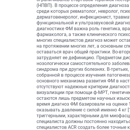
(НПВП). В процессе определения диагноза
среди которых ревматолог, невролог, псих
дерматовенеролог, инфекционист, травмат
функциональной и ультразвуковой диагно
диагностике ФМ важна роль генетика, вр
фармаколога, а также клинического психо
многих специалистов диагноз может оста
на протяжении многих лет, а основным с
оставаться врач общей практики. Во-втор
затрудняет ее дефиницию. Предметом ди
нозологически самостоятельного заболев
синдрома при других болезнях. В-третьих
собранной в процессе изучения патогенез
основного механизма развития ФМ в насто
отсутствуют надежные критерии диагнос
визуализции при помощи ф-МРТ, генетич
остаются лишь предметом научных изыск
время диагноз ФМ базировали на оценке 
оказывать давление с силой именно 4 кг [1
триггерными, характерными для миофасци
специалиста должны постоянно находитьс
специалистов ACR создать более точные 