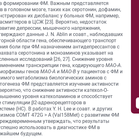
 в формировании ФМ. Важным представляется
 в головном мозге, таких как серотонин, дофамин,
нстрирован их дисбаланс у больных ФМ, например,
смиттеров в ЦСЖ [23]. Вероятно, недостаток
звитие депрессии, мышечного напряжения,
тверждают данные J. N. Ablin и соавт., наблюдавших
орной области гена, обеспечивающего транспорт
ания боли при ФМ назначением антидепрессантов с
захвата серотонина и моноаминов указывает на
енных исследований [26, 27]. Снижение уровня
изменением транскрипции гена, кодирующего
МАО-А
.
лиморфизмы генов
МАО-А
и
МАО-В
у пациентов с ФМ и
симого метаболизма биологических аминов с
атогенеза ФМ представляется изучение активности
вероятно, что снижение активности катехол-O-
вышению уровня катехоламинов и способствует
е стимуляции β2-адренорецепторов в
еме (НС). В работах Y. H. Lee и соавт. и других
измов COMT 472G > A (Val158Met) с развитием ФМ
 преждевременным утверждать, что результаты
успешно использовать в диагностике ФМ в
ижайшем будущем.