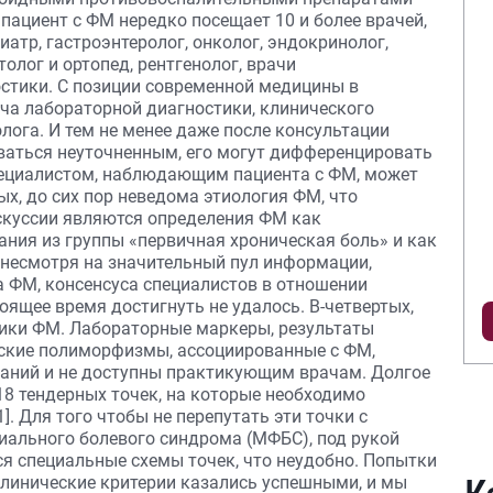
 пациент с ФМ нередко посещает 10 и более врачей,
иатр, гастроэнтеролог, онколог, эндокринолог,
олог и ортопед, рентгенолог, врачи
стики. С позиции современной медицины в
ача лабораторной диагностики, клинического
лога. И тем не менее даже после консультации
ваться неуточненным, его могут дифференцировать
пециалистом, наблюдающим пациента с ФМ, может
ых, до сих пор неведома этиология ФМ, что
скуссии являются определения ФМ как
ания из группы «первичная хроническая боль» и как
, несмотря на значительный пул информации,
а ФМ, консенсуса специалистов в отношении
ящее время достигнуть не удалось. В-четвертых,
тики ФМ. Лабораторные маркеры, результаты
еские полиморфизмы, ассоциированные с ФМ,
аний и не доступны практикующим врачам. Долгое
18 тендерных точек, на которые необходимо
]. Для того чтобы не перепутать эти точки с
ального болевого синдрома (МФБС), под рукой
я специальные схемы точек, что неудобно. Попытки
клинические критерии казались успешными, и мы