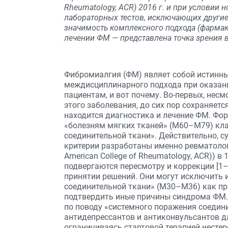
Rheumatology, ACR) 2016 г. и при условии
лабораторных тестов, исключающих други
значимость комплексного подхода (фармако
лечении ФМ — представлена точка зрения в
Фибромиалгия (ФМ) являет собой истинн
междисциплинарного подхода при оказан
пациентам, и вот почему. Во-первых, нес
этого заболевания, до сих пор сохраняетс
находится диагностика и лечение ФМ. Фор
«болезням мягких тканей» (M60–M79) кла
соединительной ткани». Действительно, 
критерии разработаны именно ревматолог
American College of Rheumatology, ACR)) в 1
подвергаются пересмотру и коррекции [1–
принятии решений. Они могут исключить 
соединительной ткани» (M30–M36) как пр
подтвердить иные причины синдрома ФМ.
по поводу «системного поражения соедини
антидепрессантов и антиконвульсантов д
ограничиваясь стартовой терапией нест