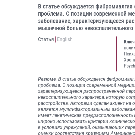
В статье обсуждается фибромиалгия
проблема. С позиции современной м
заболевание, характеризующееся ра
мышечной болью невоспалительного 
Статья
English
Ключ
поли
Псих
Хрон
Psych
Резюме
. В статье обсуждается фибромиал
проблема. С позиции современной медици
характеризующееся распространенной пе
невоспалительного характера, которую соп
расстройства. Авторами сделан акцент на 
является мультифакториальным заболевани
имеет генетическая предрасположенность
широко использовать критерии клиническо
в условиях учреждений, оказывающих пер
оценки соответствия критериям Американск