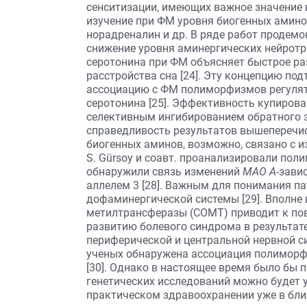
сенситизации, имеющих важное значение
изучение при ФМ уровня биогенных аминов
норадреналин и др. В ряде работ продемо
снижение уровня аминергических нейротра
серотонина при ФМ объясняет быстрое ра
расстройства сна [24]. Эту концепцию под
ассоциацию с ФМ полиморфизмов регулят
серотонина [25]. Эффективность купиров
селективным ингибированием обратного 
справедливость результатов вышеперечисл
биогенных аминов, возможно, связано с 
S. Gürsoy и соавт. проанализировали по
обнаружили связь изменений
МАО А
-зави
аллелем 3 [28]. Важным для понимания п
дофаминергической системы [29]. Вполне 
метилтрансферазы (СОМТ) приводит к по
развитию болевого синдрома в результат
периферической и центральной нервной сист
ученых обнаружена ассоциация полиморф
[30]. Однако в настоящее время было бы
генетических исследований можно будет 
практическом здравоохранении уже в бл