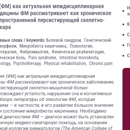
 (ФМ) как актуальная междисциплинарная
Н
едицины ФМ рассматривают как хроническое
з
спространенной персистирующей скелетно-
К
хара
С
евые слова / keywords:
Болевой синдром,
Генетический
Г
морфизм,
Микробиота кишечника,
Психология,
отерапия,
Фибромиалгия,
Физическая реабилитация,
С
ическая боль,
Pain syndrome,
Intestinal microbiota,
ology,
Psychotherapy,
Physical rehabilitation,
Chronic pain
гия (ФМ) как актуальная междисциплинарная
ны ФМ рассматривают как хроническое заболевание,
рсистирующей скелетно-мышечной болью
ровождают усталость, нарушение сна и когнитивные
обзоре литературы об этиологии ФМ, которая
ем — в частности, в его развитии большое значение
 и состояние микробиоты кишечника. Необходимо
й диагностики ФМ — диагноз может быть установлен
вичную медико-санитарную помощь, на основании
ой коллегии ревматологов (The American College of