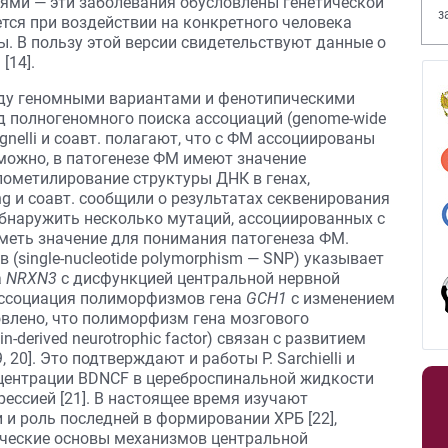
ми — эти заболевания обусловлены генетической
з
тся при воздействии на конкретного человека
В
. В пользу этой версии свидетельствуют данные о
[14].
жду геномными вариантами и фенотипическими
 полногеномного поиска ассоциаций (genome-wide
D’Agnelli и соавт. полагают, что с ФМ ассоциированы
зможно, в патогенезе ФМ имеют значение
пометилирование структуры ДНК в генах,
eng и соавт. сообщили о результатах секвенирования
бнаружить несколько мутаций, ассоциированных с
меть значение для понимания патогенеза ФМ.
single-nucleotide polymorphism — SNP) указывает
а
NRXN3
с дисфункцией центральной нервной
 ассоциация полиморфизмов гена
GCH1
с изменением
овлено, что полиморфизм гена мозгового
derived neurotrophic factor) связан с развитием
 20]. Это подтверждают и работы P. Sarchielli и
центрации BDNCF в цереброспинальной жидкости
ессией [21]. В настоящее время изучают
 и роль последней в формировании ХРБ [22],
ические основы механизмов центральной