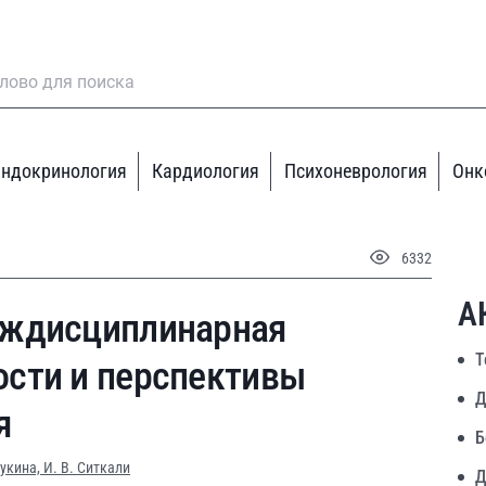
ндокринология
Кардиология
Психоневрология
Онк
6332
А
еждисциплинарная
Т
сти и перспективы
Д
я
Б
Лукина,
И. В. Ситкали
Д