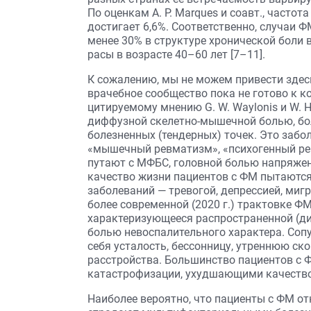
По оценкам A. P. Marques и соавт., часто
достигает 6,6%. Соответственно, случаи Ф
менее 30% в структуре хронической боли
расы в возрасте 40–60 лет [7–11].
К сожалению, мы не можем привести здесь
врачебное сообщество пока не готово к к
цитируемому мнению G. W. Waylonis и W. 
диффузной скелетно-мышечной болью, бо
болезненных (тендерных) точек. Это забо
«мышечный ревматизм», «психогенный ре
путают с МФБС, головной болью напряжен
качество жизни пациентов с ФМ пытаютс
заболеваний — тревогой, депрессией, миг
более современной (2020 г.) трактовке Ф
характеризующееся распространенной (д
болью невоспалительного характера. Со
себя усталость, бессонницу, утреннюю ск
расстройства. Большинство пациентов с 
катастрофизации, ухудшающими качество 
Наиболее вероятно, что пациенты с ФМ от