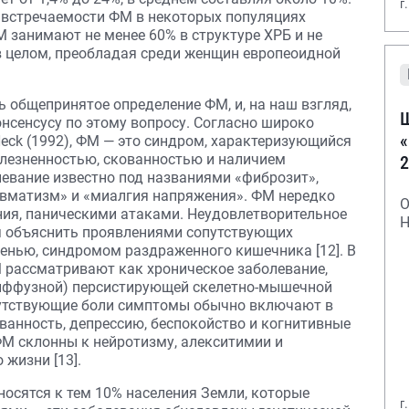
г
та встречаемости ФМ в некоторых популяциях
М занимают не менее 60% в структуре ХРБ и не
 в целом, преобладая среди женщин европеоидной
 общепринятое определение ФМ, и, на наш взгляд,
Ш
онсенсусу по этому вопросу. Согласно широко
«
Heck (1992), ФМ — это синдром, характеризующийся
лезненностью, скованностью и наличием
2
левание известно под названиями «фиброзит»,
вматизм» и «миалгия напряжения». ФМ нередко
О
ия, паническими атаками. Неудовлетворительное
Н
я объяснить проявлениями сопутствующих
ренью, синдромом раздраженного кишечника [12]. В
М рассматривают как хроническое заболевание,
иффузной) персистирующей скелетно-мышечной
путствующие боли симптомы обычно включают в
ованность, депрессию, беспокойство и когнитивные
ФМ склонны к нейротизму, алекситимии и
жизни [13].
носятся к тем 10% населения Земли, которые
г