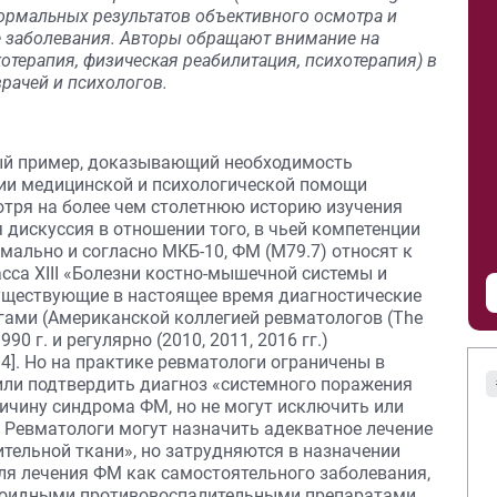
 нормальных результатов объективного осмотра и
е заболевания. Авторы обращают внимание на
терапия, физическая реабилитация, психотерапия) в
рачей и психологов.
ый пример, доказывающий необходимость
ии медицинской и психологической помощи
мотря на более чем столетнюю историю изучения
я дискуссия в отношении того, в чьей компетенции
мально и согласно МКБ-10, ФМ (M79.7) относят к
сса XIII «Болезни костно-мышечной системы и
существующие в настоящее время диагностические
ами (Американской коллегией ревматологов (The
990 г. и регулярно (2010, 2011, 2016 гг.)
4]. Но на практике ревматологи ограничены в
или подтвердить диагноз «системного поражения
ичину синдрома ФМ, но не могут исключить или
 Ревматологи могут назначить адекватное лечение
тельной ткани», но затрудняются в назначении
ля лечения ФМ как самостоятельного заболевания,
ероидными противовоспалительными препаратами