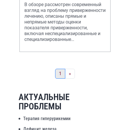
лечения
В обзоре рассмотрен современный
взгляд на проблему приверженности
лечению, описаны прямые и
непрямые методы оценки
показателя приверженности,
включая неспециализированные и
специализированные
диагностические шкалы
(опросники).
1
»
АКТУАЛЬНЫЕ
ПРОБЛЕМЫ
Терапия гиперурикемии
Дефицит железа