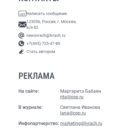
Написать сообщение
123056, Россия, г. Москва,
а/я 82
newsvrach@lvrach.ru
+7(495) 725-47-80
Стать автором
РЕКЛАМА
На сайте:
Маргарита Бабаян
rita@osp.ru
В журнале:
Светлана Иванова
lana@osp.ru
Инфопартнерство:
marketing@lvrach.ru