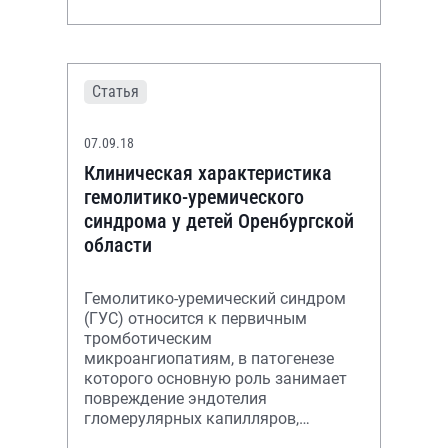
детей, страдающих сахарным
диабетом 1 типа и ожирением, в
возрасте от
Статья
07.09.18
Клиническая характеристика
гемолитико-уремического
синдрома у детей Оренбургской
области
Гемолитико-уремический синдром
(ГУС) относится к первичным
тромботическим
микроангиопатиям, в патогенезе
которого основную роль занимает
повреждение эндотелия
гломерулярных капилляров,
гемолиз, активация и потребление