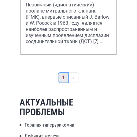
клапана на фоне дисплазии
Первичный (идиопатический)
соединит
пролапс митрального клапана
(ПМК), впервые описанный J. Barlow
и W. Pocock в 1963 году, является
наиболее распространенным и
изученным проявлением дисплазии
соединительной ткани (ДСТ) [7].
Средняя частота ПМК в популяции
составл
1
»
АКТУАЛЬНЫЕ
ПРОБЛЕМЫ
Терапия гиперурикемии
Дефицит железа