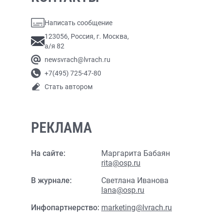
Написать сообщение
123056, Россия, г. Москва,
а/я 82
newsvrach@lvrach.ru
+7(495) 725-47-80
Стать автором
РЕКЛАМА
На сайте:
Маргарита Бабаян
rita@osp.ru
В журнале:
Светлана Иванова
lana@osp.ru
Инфопартнерство:
marketing@lvrach.ru