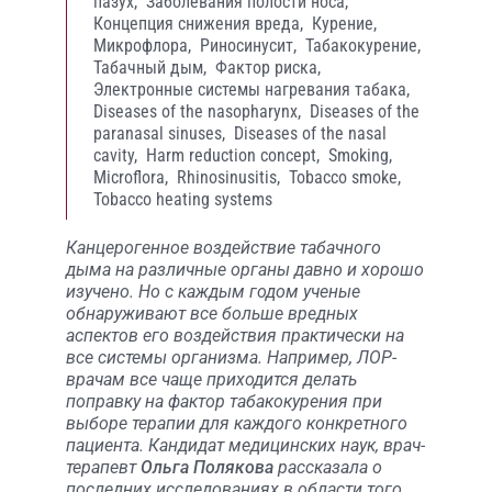
пазух,
Заболевания полости носа,
Концепция снижения вреда,
Курение,
Микрофлора,
Риносинусит,
Табакокурение,
Табачный дым,
Фактор риска,
Электронные системы нагревания табака,
Diseases of the nasopharynx,
Diseases of the
paranasal sinuses,
Diseases of the nasal
cavity,
Harm reduction concept,
Smoking,
Microflora,
Rhinosinusitis,
Tobacco smoke,
Tobacco heating systems
Канцерогенное воздействие табачного
дыма на различные органы давно и хорошо
изучено. Но с каждым годом ученые
обнаруживают все больше вредных
аспектов его воздействия практически на
все системы организма. Например, ЛОР-
врачам все чаще приходится делать
поправку на фактор табакокурения при
выборе терапии для каждого конкретного
пациента. Кандидат медицинских наук, врач-
терапевт
Ольга Полякова
рассказала о
последних исследованиях в области того,