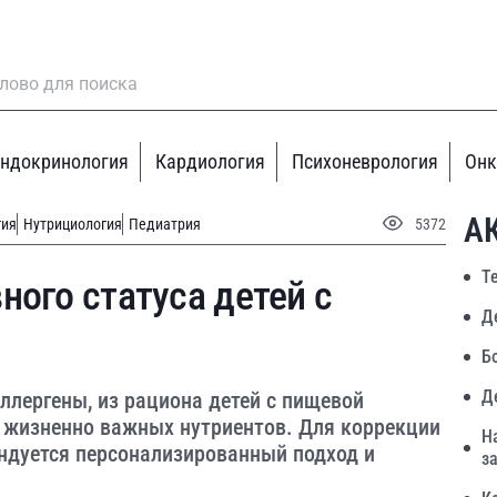
ндокринология
Кардиология
Психоневрология
Онк
А
гия
Нутрициология
Педиатрия
5372
Т
ного статуса детей с
Д
Б
Д
ллергены, из рациона детей с пищевой
у жизненно важных нутриентов. Для коррекции
Н
ендуется персонализированный подход и
з