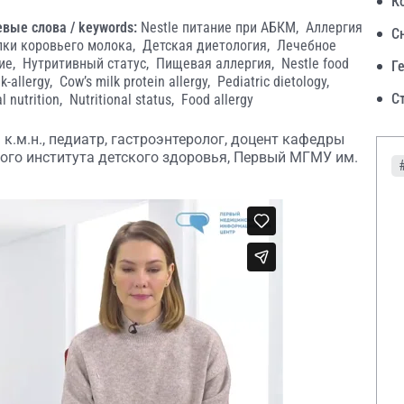
К
вые слова / keywords:
Nestle питание при АБКМ,
Аллергия
С
лки коровьего молока,
Детская диетология,
Лечебное
ие,
Нутритивный статус,
Пищевая аллергия,
Nestle food
Г
lk-allergy,
Cow’s milk protein allergy,
Pediatric dietology,
С
al nutrition,
Nutritional status,
Food allergy
 к.м.н., педиатр, гастроэнтеролог, доцент кафедры
ого института детского здоровья, Первый МГМУ им.