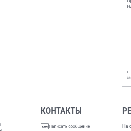
О
Н
г.
за
В.
КОНТАКТЫ
Р
я
На 
Написать сообщение
н