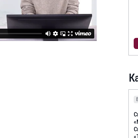
К
С
«
С
«