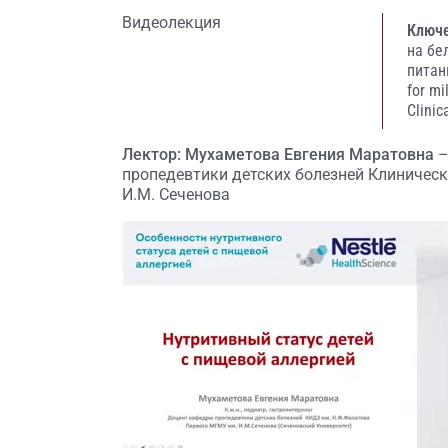
Видеолекция
Ключе
на бе
питан
for mi
Clinic
Лектор: Мухаметова Евгения Маратовна
–
пропедевтики детских болезней Клиническ
И.М. Сеченова