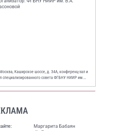
рганизатор: ФГБНУ НИИР им. В.А.
асоновой
 Москва, Каширское шоссе, д. 34А, конференц-зал и
л специализированного совета ФГБНУ НИИР им.
А. Насоновой
ЕКЛАМА
сайте:
Маргарита Бабаян