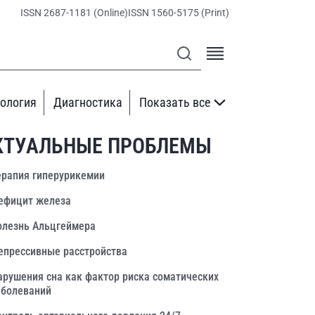
ISSN 2687-1181 (Online)
ISSN 1560-5175 (Print)
ология
Диагностика
Показать все
КТУАЛЬНЫЕ ПРОБЛЕМЫ
ерапия гиперурикемии
ефицит железа
олезнь Альцгеймера
епрессивные расстройства
арушения сна как фактор риска соматических
аболеваний