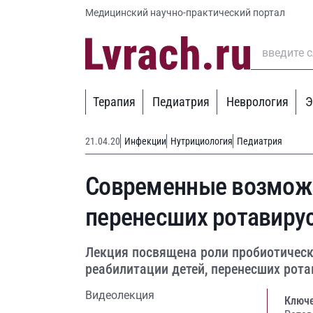
Медицинский научно-практический портал
Терапия
Педиатрия
Неврология
Э
21.04.20
Инфекции
Нутрициология
Педиатрия
Современные возможн
перенесших ротавиру
Лекция посвящена роли пробиотичес
реабилитации детей, перенесших рот
Видеолекция
Ключе