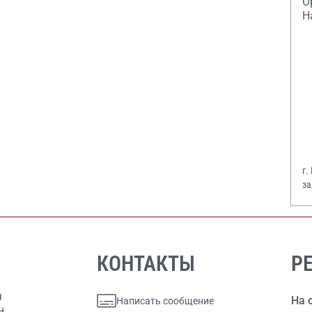
О
Н
г.
за
В.
КОНТАКТЫ
Р
я
На 
Написать сообщение
н