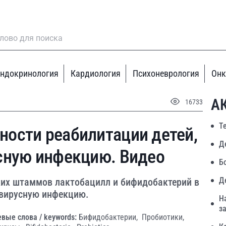
ндокринология
Кардиология
Психоневрология
Онк
А
16733
Т
ости реабилитации детей,
Д
сную инфекцию. Видео
Б
Д
ких штаммов лактобацилл и бифидобактерий в
авирусную инфекцию.
Н
з
вые слова / keywords:
Бифидобактерии,
Пробиотики,