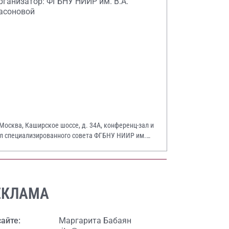
рганизатор: ФГБНУ НИИР им. В.А.
асоновой
 Москва, Каширское шоссе, д. 34А, конференц-зал и
л специализированного совета ФГБНУ НИИР им.
А. Насоновой
ЕКЛАМА
сайте:
Маргарита Бабаян