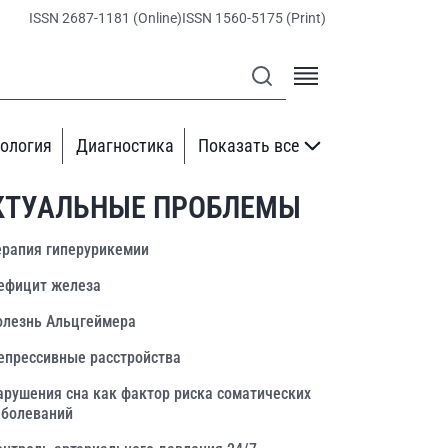
ISSN 2687-1181 (Online)
ISSN 1560-5175 (Print)
ология
Диагностика
Показать все
КТУАЛЬНЫЕ ПРОБЛЕМЫ
ерапия гиперурикемии
ефицит железа
олезнь Альцгеймера
епрессивные расстройства
арушения сна как фактор риска соматических
аболеваний