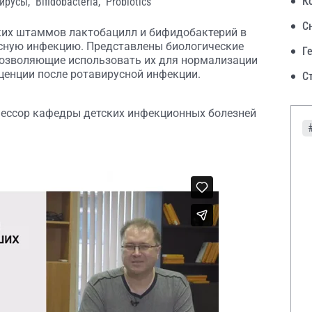
К
ирусы,
Bifidobacteria,
Probiotics
С
ких штаммов лактобацилл и бифидобактерий в
усную инфекцию. Представлены биологические
Г
позволяющие использовать их для нормализации
ценции после ротавирусной инфекции.
С
фессор кафедры детских инфекционных болезней