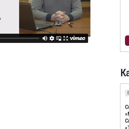
К
С
«
С
«