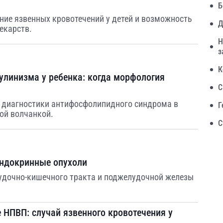
Б
ние язвенных кровотечений у детей и возможность
Д
екарств.
Н
з
К
улинизма у ребенка: когда морфология
С
й диагностики антифосфолипидного синдрома в
Г
ой волчанкой.
С
эндокринные опухоли
удочно-кишечного тракта и поджелудочной железы
 НПВП: случай язвенного кровотечения у