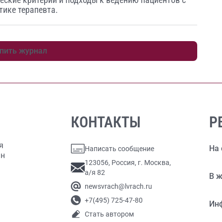
тике терапевта.
пить журнал
КОНТАКТЫ
Р
я
На 
Написать сообщение
ан
123056, Россия, г. Москва,
а/я 82
В ж
newsvrach@lvrach.ru
+7(495) 725-47-80
Ин
Стать автором