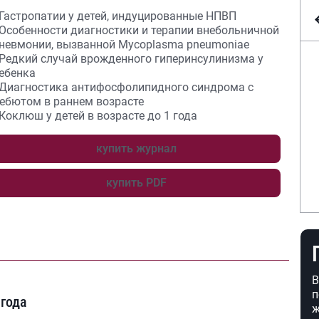
 Гастропатии у детей, индуцированные НПВП
 Особенности диагностики и терапии внебольничной
невмонии, вызванной Mycoplasma pneumoniae
 Редкий случай врожденного гиперинсулинизма у
ебенка
 Диагностика антифосфолипидного синдрома с
ебютом в раннем возрасте
 Коклюш у детей в возрасте до 1 года
купить журнал
купить PDF
В
п
 года
ж