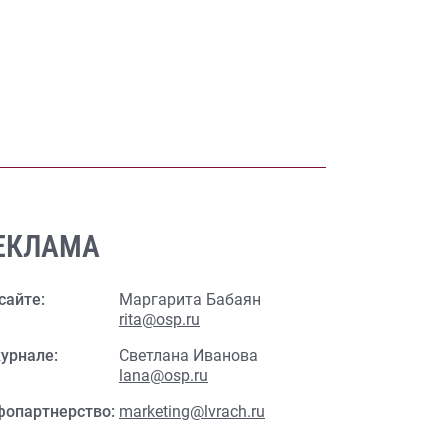
ЕКЛАМА
сайте:
Маргарита Бабаян
rita@osp.ru
урнале:
Светлана Иванова
lana@osp.ru
фопартнерство:
marketing@lvrach.ru