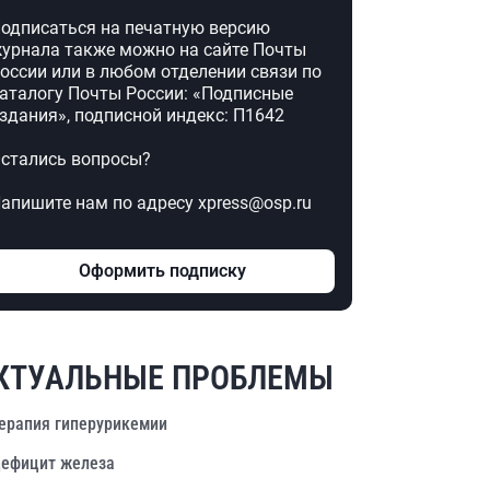
одписаться на печатную версию
урнала также можно на сайте Почты
оссии или в любом отделении связи по
аталогу Почты России: «Подписные
здания», подписной индекс: П1642
стались вопросы?
апишите нам по адресу xpress@osp.ru
Оформить подписку
КТУАЛЬНЫЕ ПРОБЛЕМЫ
ерапия гиперурикемии
ефицит железа