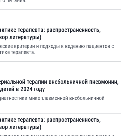
го питания.
ктике терапевта: распространенность,
зор литературы)
еские критерии и подходы к ведению пациентов с
тике терапевта.
ериальной терапии внебольничной пневмонии,
детей в 2024 году
 диагностики микоплазменной внебольничной
ктике терапевта: распространенность,
зор литературы)
еские критерии и подходы к ведению пациентов с