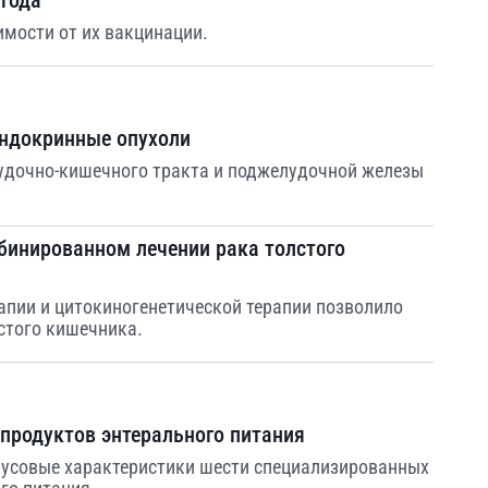
 года
имости от их вакцинации.
эндокринные опухоли
удочно-кишечного тракта и поджелудочной железы
бинированном лечении рака толстого
пии и цитокиногенетической терапии позволило
стого кишечника.
продуктов энтерального питания
кусовые характеристики шести специализированных