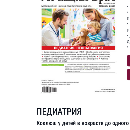
•
•
п
•
р
•
д
•
ПЕДИАТРИЯ
Коклюш у детей в возрасте до одного