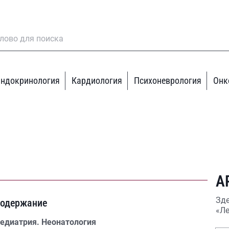
ндокринология
Кардиология
Психоневрология
Онк
А
Зде
одержание
«Ле
едиатрия. Неонатология