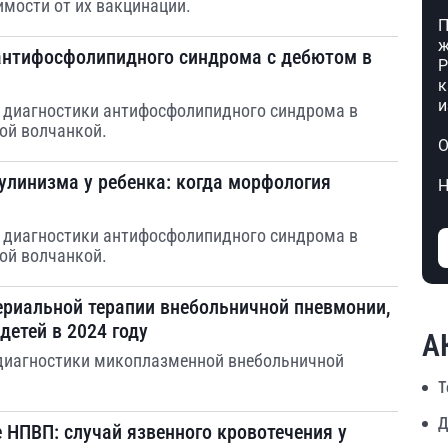
имости от их вакцинации.
П
ж
 антифосфолипидного синдрома с дебютом в
Р
к
и
й диагностики антифосфолипидного синдрома в
ой волчанкой.
О
улинизма у ребенка: когда морфология
Н
й диагностики антифосфолипидного синдрома в
ой волчанкой.
ериальной терапии внебольничной пневмонии,
детей в 2024 году
А
 диагностики микоплазменной внебольничной
Т
Д
 НПВП: случай язвенного кровотечения у