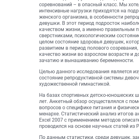
соревнований – в опасный класс. Мы хоте
интенсивные нагрузки приходятся на подр
женского организма, в особенности репр
девушки. В этот период подросток наибол
качеством жизни, а именно правильным п
сверстниками, психологическим состояни
целом состояние здоровья девушек, кот
развитием в период полового созревани
качество жизни во взрослом возрасте и д
зачатию и вынашиванию беременности.
Целью данного исследования является из
состояние репродуктивной системы дево
художественной гимнастикой.
На базах спортивных детско-юношеских ш
лет. Анкетный обзор осуществлялся с по
вопросов о специфике питания и физическ
менархе. Статистический анализ итогов а
Excel 2007 с применением методов описат
проводился на основе научных статей из Pu
По данным статистики, среди девушек, з