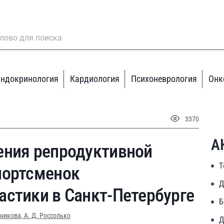
ндокринология
Кардиология
Психоневрология
Онк
3370
А
ения репродуктивной
Т
портсменок
Д
астики в Санкт-Петербурге
Б
нникова,
А. Д. Россолько
Д