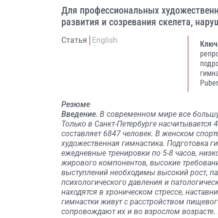
Для профессиональных художественн
развития и созревания скелета, нару
Статья
English
Ключ
репр
подр
гимн
Puber
Резюме
Введение.
В современном мире все большу
Только в Санкт-Петербурге насчитывается 4
составляет 6847 человек. В женском спор
художественная гимнастика. Подготовка г
ежедневные тренировки по 5-8 часов, низк
жирового компонентов, высокие требовани
выступлений необходимы высокий рост, пат
психологического давления и патологическ
находятся в хроническом стрессе, наставн
гимнастки живут с расстройством пищевог
сопровождают их и во взрослом возрасте.