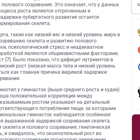
 полового созревания. Это означает, что у данных
з
оцесса роста является отсроченным и
В
адержки пубертатного развития остается
ормирования скелета.
рта, такие как низкий вес и низкий уровень жира в
озреванию скелета и развитию полового
ки, психологический стресс и неадекватное
выработкой являются общеизвестными факторами,
 [7]. Было показано, что дефицит нутриентов в
еский рост (низкая масса тела и низкий уровень
ться как главная причина видимой задержки
зревания.
нотип у гимнасток (выше среднего роста и худее)
наша положительная корреляция между
дсказываемым ростом указывает на детальный
оответствующего потребления пищи, за которыми
сиональных гимнасток наблюдается особенная
я выраженной задержкой созревания скелета.
 скелета и полового созревания, генетическая
, и ожидалось, что окончательный рост во
 полового созревания происходит увеличение