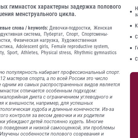
ых гимнасток характерны задержка полового
Н
шения менструального цикла.
з
К
евые слова / keywords:
Девочки-подростки,
Женская
одуктивная система,
Пубертат,
Спорт,
Спортсмены-
С
остки,
Физическая нагрузка,
Художественная
астика,
Adolescent girls,
Female reproductive system,
Г
ty,
Sport,
Athletes,
Physical stress,
Rhythmic gymnastics
С
ю популярность набирает профессиональный спорт.
12 мастеров спорта, а по всей России это число
те одним из самых распространенных видов является
имнасток отличается особенным подходом:
окалорийная диета с ограничением углеводного и
я к внешности, например, для успешных
ологическая худоба и длинные конечности. Из-за
ого контроля за весом девочки и их родители
ики убеждают детей постоянно худеть. Многие
о поведения и низкой самооценкой, эти проблемы
 Изучены особенности полового созревания и