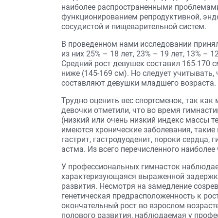
наиболее распространенными проблемами
функционированием репродуктивной, эндо
сосудистой и пищеварительной систем.
В проведенном нами исследовании приняли
из них 25% – 18 лет, 23% – 19 лет, 13% – 12
Средний рост девушек составил 165-170 см
ниже (145-169 см). Но следует учитывать,
составляют девушки младшего возраста.
Трудно оценить вес спортсменок, так как
девочки отметили, что во время гимнасти
(низкий или очень низкий индекс массы т
имеются хронические заболевания, такие
гастрит, гастродуоденит, пороки сердца,
астма. Из всего перечисленного наиболее
У профессиональных гимнасток наблюдает
характеризующаяся выраженной задержкой
развития. Несмотря на замедление созрев
генетическая предрасположенность к рост
окончательный рост во взрослом возрасте
полового развития, наблюдаемая у проф