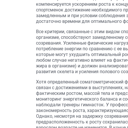
компенсируется ускорением роста к концу
спортсменок достижение необходимого пр
замедленным и при условии соблюдения з
достаточно времени для оптимального ф
Все критерии, связанные с этим видом спо
организме, способствуют замедленному с
созревания. Усиленные физические нагруз
потребление энергии по сравнению с ее 
которые могут ухудшить оптимальный рост
любом случае негативно влияет на фактич
жира в организме) и должен анализирова
развития скелета и усиления полового со
Хотя определенный соматометрический фе
связан с достижениями в выступлениях, 
фактическим ростом, массой тела и пре
мониторинг энергетического баланса и с
наблюдали тренеры гимнасток. У профес
закономерность роста, характеризующаяс
Однако, несмотря на задержку созревания
предрасположенность к росту сохранилась
взрослом возрасте не изменится. В конце