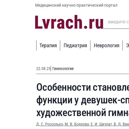
Медицинский научно-практический портал
Терапия
Педиатрия
Неврология
Э
22.08.25
Гинекология
Особенности становл
функции у девушек-с
художественной гимн
Д. С. Россолько,
М. В. Бодрова,
Е. И. Шкурат,
В. Д. Ви