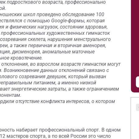
чек подросткового возраста, профессионально
ой.
юношеских школ проведено обследование 100
ществлялся с помощью Google-формы, которая
я и физических нагрузок, состоянии здоровья,
я профессиональных художественных гимнасток
 созревания скелета, нарушения менструального
еи, а также первичная и вторичная аменорея,
яция, дисменорея, аномальные маточные
ьное кровотечение.
тклонения, во взрослом возрасте гимнастки могут
. Возникновение данных отклонений связано с
лового созревания девушек, который вызван
еправильным питанием, а именно низкой
ает энергетические затраты, а также ограничением
понентам.
рдили отсутствие конфликта интересов, о котором
ность набирает профессиональный спорт. В одном
2 мастеров спорта, а по всей России это число