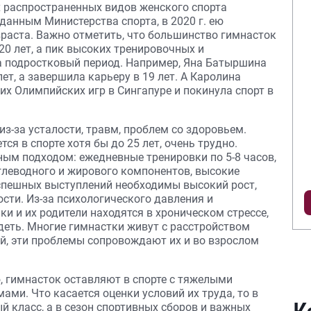
х распространенных видов женского спорта
данным Министерства спорта, в 2020 г. ею
зраста. Важно отметить, что большинство гимнасток
0 лет, а пик высоких тренировочных и
а подростковый период. Например, Яна Батыршина
ет, а завершила карьеру в 19 лет. А Каролина
х Олимпийских игр в Сингапуре и покинула спорт в
из-за усталости, травм, проблем со здоровьем.
тся в спорте хотя бы до 25 лет, очень трудно.
ным подходом: ежедневные тренировки по 5-8 часов,
глеводного и жирового компонентов, высокие
успешных выступлений необходимы высокий рост,
сти. Из-за психологического давления и
ки и их родители находятся в хроническом стрессе,
деть. Многие гимнастки живут с расстройством
й, эти проблемы сопровождают их и во взрослом
 гимнасток оставляют в спорте с тяжелыми
ми. Что касается оценки условий их труда, то в
й класс, а в сезон спортивных сборов и важных