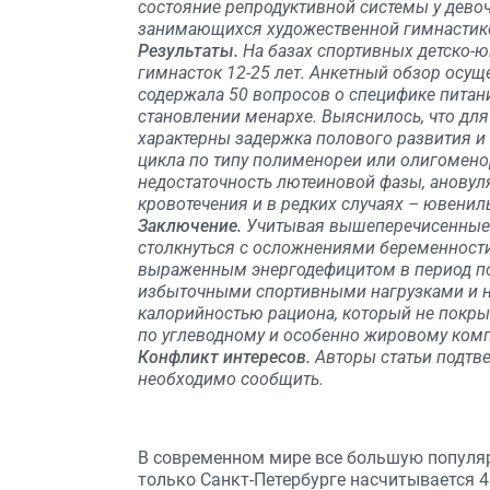
состояние репродуктивной системы у дево
занимающихся художественной гимнастик
Результаты.
На базах спортивных детско-
гимнасток 12-25 лет. Анкетный обзор осу
содержала 50 вопросов о специфике питани
становлении менархе. Выяснилось, что дл
характерны задержка полового развития и
цикла по типу полименореи или олигоменор
недостаточность лютеиновой фазы, ановул
кровотечения и в редких случаях – ювенил
Заключение.
Учитывая вышеперечисенные о
столкнуться с осложнениями беременности
выраженным энергодефицитом в период по
избыточными спортивными нагрузками и н
калорийностью рациона, который не покрыв
по углеводному и особенно жировому ком
Конфликт интересов.
Авторы статьи подтве
необходимо сообщить.
В современном мире все большую популяр
только Санкт-Петербурге насчитывается 41