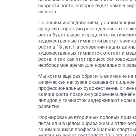
скорости роста, которое будет компенси
скелета.
По нашим исследованиям, у занимающихс
средней скоростью роста девочек того же
роста будет выше, у среднестатистических
художественные гимнастки растут начиная
расти в 18 лет. На основании наших данн
художественных гимнасток отстает и мед
роста, и так как этот процесс сопровожда
необходимое время для нормального разв
Мы хотим еще раз обратить внимание на т
физическая нагрузка оказывают сильное в
профессиональных художественных гимна
скачка роста поздним ускорением линейн
липидов у гимнасток задерживают нормал
развитие.
Формирование вторичных половых признак
питания и в целом образа жизни отличает
занимающихся профессионально спортом. 
молочных желез составляет 10,5 лет, возм