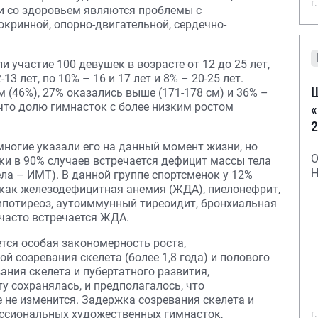
г
 со здоровьем являются проблемы с
кринной, опорно-двигательной, сердечно-
 участие 100 девушек в возрасте от 12 до 25 лет,
-13 лет, по 10% – 16 и 17 лет и 8% – 20-25 лет.
Ш
 (46%), 27% оказались выше (171-178 см) и 36% –
 что долю гимнасток с более низким ростом
«
2
 многие указали его на данный момент жизни, но
О
ки в 90% случаев встречается дефицит массы тела
Н
ела – ИМТ). В данной группе спортсменок у 12%
 как железодефицитная анемия (ЖДА), пиелонефрит,
 гипотиреоз, аутоиммунный тиреоидит, бронхиальная
 часто встречается ЖДА.
ся особая закономерность роста,
 созревания скелета (более 1,8 года) и полового
ания скелета и пубертатного развития,
у сохранялась, и предполагалось, что
 не изменится. Задержка созревания скелета и
ессиональных художественных гимнасток,
г