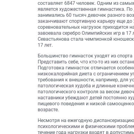
составляет 6847 человек. Одним из самы
является художественная гимнастика. По 
занимались 60 тысяч девочек разного во
заканчивают спортивную карьеру еще до 2
соревновательных нагрузок приходится н
завоевала серебро Олимпийских игр в 17 л
Севастьянова стала чемпионкой юношески
17 лет.
Большинство гимнасток уходят из спорта 
Представить себе, что кто-то из них остане
Подготовка гимнасток отличается особен
низкокалорийная диета с ограничением у
требования к внешности, например, для 
патологическая худоба и длинные конечно
патологического контроля за весом девоч
наставники убеждают детей постоянно ху
пищевого поведения и низкой самооценко
возрасте.
Несмотря на ежегодную диспансеризацию,
психологическими и физическими проблема
течение года нагрузки входят в допустимы