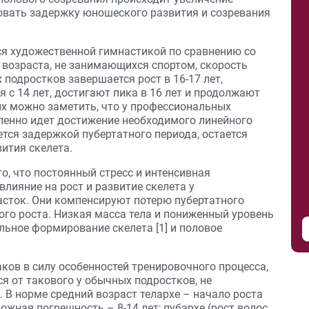
ровать задержку юношеского развития и созревания
я художественной гимнастикой по сравнению со
 возраста, не занимающихся спортом, скорость
 подростков завершается рост в 16-17 лет,
 с 14 лет, достигают пика в 16 лет и продолжают
ых можно заметить, что у профессиональных
ленно идет достижение необходимого линейного
ется задержкой пубертатного периода, остается
ития скелета.
о, что постоянный стресс и интенсивная
лияние на рост и развитие скелета у
сток. Они компенсируют потерю пубертатного
ого роста. Низкая масса тела и пониженный уровень
ьное формирование скелета [1] и половое
ов в силу особенностей тренировочного процесса,
ся от такового у обычных подростков, не
В норме средний возраст телархе – начало роста
ожная погрешность – 8-14 лет; пубархе (рост волос