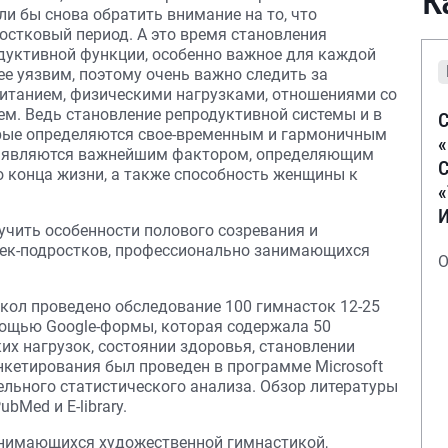
К
ли бы снова обратить внимание на то, что
остковый период. А это время становления
одуктивной функции, особенно важное для каждой
ее уязвим, поэтому очень важно следить за
итанием, физическими нагрузками, отношениями со
ем. Ведь становление репродуктивной системы и в
С
орые определяются свое-временным и гармоничным
я, являются важнейшим фактором, определяющим
С
о конца жизни, а также способность женщины к
учить особенности полового созревания и
чек-подростков, профессионально занимающихся
О
кол проведено обследование 100 гимнасток 12-25
мощью Google-формы, которая содержала 50
их нагрузок, состоянии здоровья, становлении
нкетирования был проведен в программе Microsoft
ельного статистического анализа. Обзор литературы
bMed и E-library.
анимающихся художественной гимнастикой,