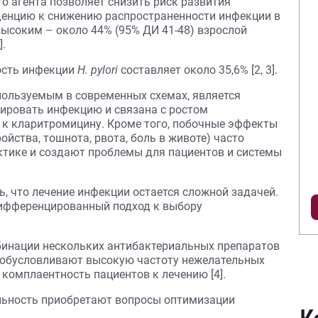
 агента позволяет снизить риск развития
денцию к снижению распространенности инфекции в
высоким – около 44% (95% ДИ 41-48) взрослой
].
ость инфекции
H. pylori
составляет около 35,6% [2, 3].
пользуемым в современных схемах, является
ировать инфекцию и связана с ростом
 к кларитромицину. Кроме того, побочные эффекты
йства, тошнота, рвота, боль в животе) часто
ктике и создают проблемы для пациентов и системы
, что лечение инфекции остается сложной задачей.
ифференцированный подход к выбору
бинации нескольких антибактериальных препаратов
и обусловливают высокую частоту нежелательных
 комплаентность пациентов к лечению [4].
альность приобретают вопросы оптимизации