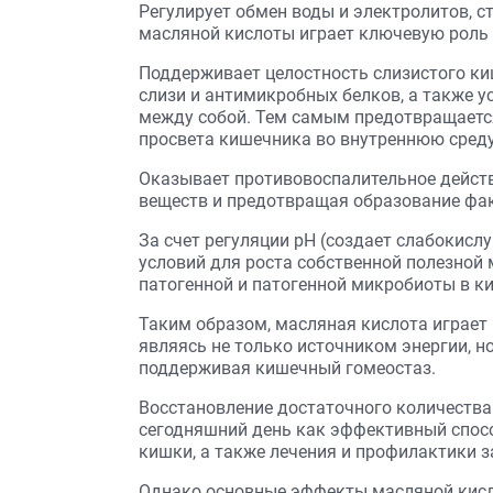
Регулирует обмен воды и электролитов, с
масляной кислоты играет ключевую роль 
Поддерживает целостность слизистого ки
слизи и антимикробных белков, а также 
между собой. Тем самым предотвращается
просвета кишечника во внутреннюю среду
Оказывает противовоспалительное дейст
веществ и предотвращая образование фак
За счет регуляции рН (создает слабокисл
условий для роста собственной полезной
патогенной и патогенной микробиоты в к
Таким образом, масляная кислота играет
являясь не только источником энергии, н
поддерживая кишечный гомеостаз.
Восстановление достаточного количества
сегодняшний день как эффективный спосо
кишки, а также лечения и профилактики 
Однако основные эффекты масляной кисл