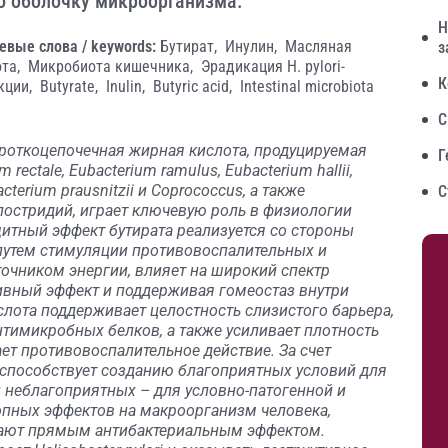
ю оболочку микроорганизма.
Н
евые слова / keywords:
Бутират,
Инулин,
Масляная
з
ота,
Микробиота кишечника,
Эрадикация H. pylori-
К
кции,
Butyrate,
Inulin,
Butyric acid,
Intestinal microbiota
С
ороткоцепочечная жирная кислота, продуцируемая
Г
ectale, Eubacterium ramulus, Eubacterium hallii,
bacterium prausnitzii и Coprococcus, а также
С
остридий, играет ключевую роль в физиологии
итный эффект бутирата реализуется со стороны
путем стимуляции противовоспалительных и
очником энергии, влияет на широкий спектр
ивный эффект и поддерживая гомеостаз внутри
лота поддерживает целостность слизистого барьера,
нтимикробных белков, а также усиливает плотность
ет противовоспалительное действие. За счет
) способствует созданию благоприятных условий для
 неблагоприятных – для условно-патогенной и
пных эффектов на макроорганизм человека,
дают прямым антибактериальным эффектом.