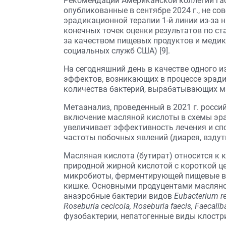
Рекомендации Американской коллегии га
опубликованные в сентябре 2024 г., не с
эрадикационной терапии 1-й линии из-за н
конечных точек оценки результатов по с
за качеством пищевых продуктов и меди
социальных служб США) [9].
На сегодняшний день в качестве одного 
эффектов, возникающих в процессе эрад
количества бактерий, вырабатывающих м
Метаанализ, проведенный в 2021 г. росси
включение масляной кислоты в схемы эр
увеличивает эффективность лечения и сп
частоты побочных явлений (диарея, вздутие 
Масляная кислота (бутират) относится к
природной жирной кислотой с короткой 
микробиоты, ферментирующей пищевые во
кишке. Основными продуцентами масляной
анаэробные бактерии видов
Eubacterium re
Roseburia cecicola, Roseburia faecis, Faecalib
фузобактерии, непатогенные виды клостр