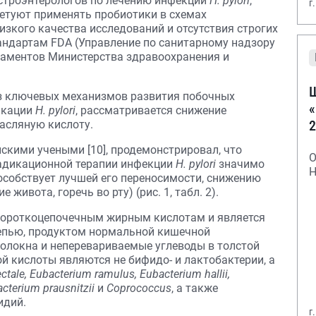
строэнтерологов по лечению инфекции
H. pylori
,
г
оветуют применять пробиотики в схемах
изкого качества исследований и отсутствия строгих
тандартам FDA (Управление по санитарному надзору
каментов Министерства здравоохранения и
Ш
из ключевых механизмов развития побочных
«
икации
H. pylori
, рассматривается снижение
2
асляную кислоту.
йскими учеными [10], продемонстрировал, что
О
адикационной терапии инфекции
H. pylori
значимо
Н
особствует лучшей его переносимости, снижению
живота, горечь во рту) (рис. 1, табл. 2).
 короткоцепочечным жирным кислотам и является
цепью, продуктом нормальной кишечной
локна и неперевариваемые углеводы в толстой
 кислоты являются не бифидо- и лактобактерии, а
ctale, Eubacterium ramulus, Eubacterium hallii,
acterium prausnitzii
и
Coprococcus
, а также
идий.
г