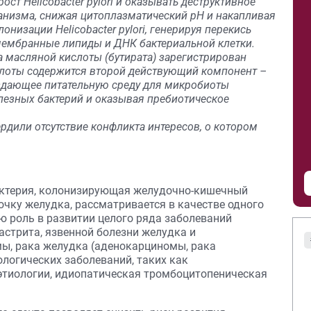
ст Helicobacter pylori и оказывать деструктивное
анизма, снижая цитоплазматический pH и накапливая
низации Helicobacter pylori, генерируя перекись
мембранные липиды и ДНК бактериальной клетки.
а масляной кислоты (бутирата) зарегистрирован
слоты содержится второй действующий компонент –
здающее питательную среду для микробиоты
лезных бактерий и оказывая пребиотическое
рдили отсутствие конфликта интересов, о котором
актерия, колонизирующая желудочно-кишечный
очку желудка, рассматривается в качестве одного
ю роль в развитии целого ряда заболеваний
астрита, язвенной болезни желудка и
ы, рака желудка (аденокарциномы, рака
ологических заболеваний, таких как
этиологии, идиопатическая тромбоцитопеническая