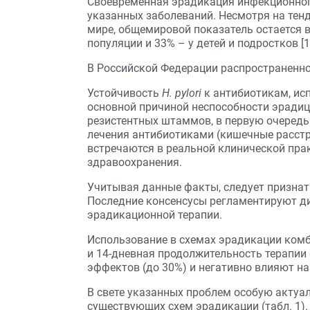
Своевременная эрадикация инфекционного
указанных заболеваний. Несмотря на тен
мире, общемировой показатель остается 
популяции и 33% – у детей и подростков [1
В Российской Федерации распространенн
Устойчивость
H. pylori
к антибиотикам, ис
основной причиной неспособности эрадиц
резистентных штаммов, в первую очередь
лечения антибиотиками (кишечные расстро
встречаются в реальной клинической пра
здравоохранения.
Учитывая данные факты, следует признать
Последние консенсусы регламентируют д
эрадикационной терапии.
Использование в схемах эрадикации ком
и 14-дневная продолжительность терапи
эффектов (до 30%) и негативно влияют на
В свете указанных проблем особую акту
существующих схем эрадикации (табл. 1).