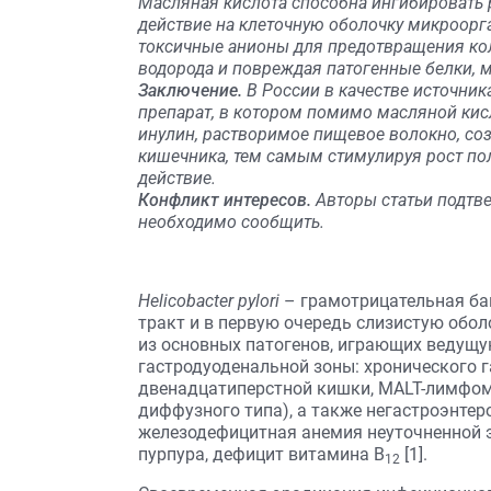
Масляная кислота способна ингибировать ро
действие на клеточную оболочку микроорг
токсичные анионы для предотвращения коло
водорода и повреждая патогенные белки, 
Заключение.
В России в качестве источник
препарат, в котором помимо масляной ки
инулин, растворимое пищевое волокно, со
кишечника, тем самым стимулируя рост по
действие.
Конфликт интересов.
Авторы статьи подтве
необходимо сообщить.
Нelicobacter pylori
– грамотрицательная б
тракт и в первую очередь слизистую обол
из основных патогенов, играющих ведущу
гастродуоденальной зоны: хронического г
двенадцатиперстной кишки, MALT-лимфом
диффузного типа), а также негастроэнтер
железодефицитная анемия неуточненной 
пурпура, дефицит витамина В
[1].
12