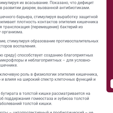
тимулируя их всасывание. Показано, что дефицит
в развитии диареи, вызванной антибиотиками.
шечного барьера, стимулируя выработку защитной
усиливает плотность контактов эпителия кишечника
 транслокация (перемещение) бактерий из
 организма.
вие, стимулируя образование противоспалительных
торов воспаления.
ую среду) способствует созданию благоприятных
 микрофлоры и неблагоприятных – для условно-
ишечнике.
 ключевую роль в физиологии эпителия кишечника,
о и влияя на широкий спектр клеточных функций и
 бутирата в толстой кишке рассматривается на
б поддержания гомеостаза и эубиоза толстой
заболеваний толстой кишки.
оты – цитопротективный и пробиотический – не