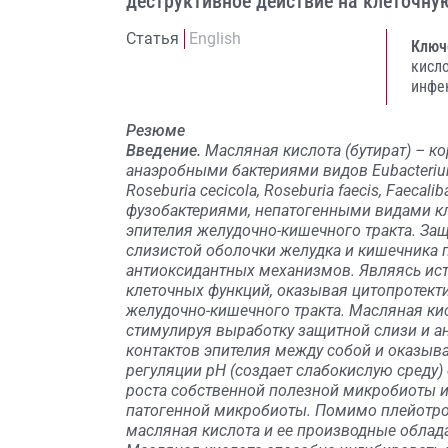
деструктивное действие на клеточну
Статья
English
Ключ
кисл
инфе
Резюме
Введение.
Масляная кислота (бутират) – к
анаэробными бактериями видов Eubacterium r
Roseburia cecicola, Roseburia faecis, Faecali
фузобактериями, непатогенными видами кл
эпителия желудочно-кишечного тракта. Защ
слизистой оболочки желудка и кишечника 
антиоксидантных механизмов. Являясь ист
клеточных функций, оказывая цитопротект
желудочно-кишечного тракта. Масляная кис
стимулируя выработку защитной слизи и а
контактов эпителия между собой и оказыва
регуляции рН (создает слабокислую среду
роста собственной полезной микробиоты и
патогенной микробиоты. Помимо плейотро
масляная кислота и ее производные обла