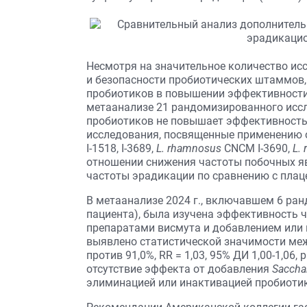
Несмотря на значительное количество и
и безопасности пробиотических штаммов,
пробиотиков в повышении эффективности 
метаанализе 21 рандомизированного иссл
пробиотиков не повышает эффективность 
исследования, посвященные применению 
I-1518, I-3689,
L. rhamnosus
CNCM I-3690,
L. 
отношении снижения частоты побочных я
частоты эрадикации по сравнению с плацеб
В метаанализе 2024 г., включавшем 6 ра
пациента), была изучена эффективность 
препаратами висмута и добавлением или
выявлено статистической значимости ме
против 91,0%, RR = 1,03, 95% ДИ 1,00-1,06,
отсутствие эффекта от добавления
Saccha
элиминацией или инактивацией пробиотик