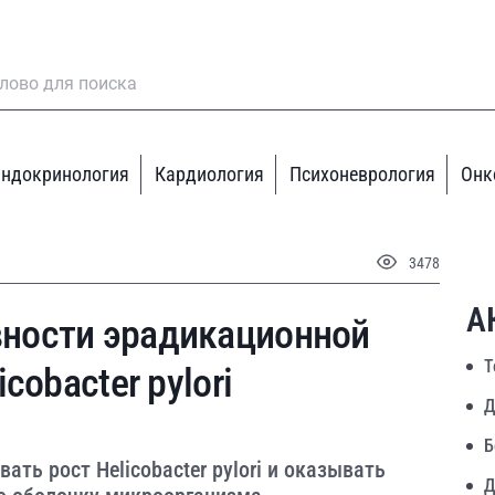
ндокринология
Кардиология
Психоневрология
Онк
3478
А
ности эрадикационной
Т
cobacter pylori
Д
Б
ать рост Helicobacter pylori и оказывать
Д