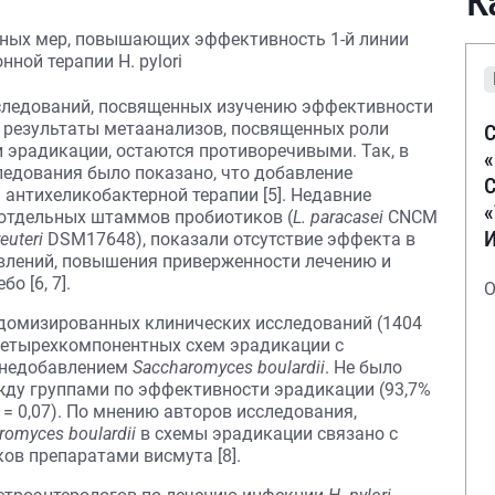
К
сследований, посвященных изучению эффективности
 результаты метаанализов, посвященных роли
С
эрадикации, остаются противоречивыми. Так, в
едования было показано, что добавление
С
антихеликобактерной терапии [5]. Недавние
отдельных штаммов пробиотиков (
L. paracasei
CNCM
reuteri
DSM17648), показали отсутствие эффекта в
влений, повышения приверженности лечению и
о [6, 7].
О
ндомизированных клинических исследований (1404
четырехкомпонентных схем эрадикации с
 недобавлением
Saccharomyces boulardii
. Не было
жду группами по эффективности эрадикации (93,7%
 р = 0,07). По мнению авторов исследования,
romyces boulardii
в схемы эрадикации связано с
ов препаратами висмута [8].