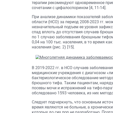
терапии рекомендуют одновременное при
сочетании с цефалоспорином [4, 11-14].
При анализе динамики показателей забо
области (НСО) за период 2008-2023 гг. мо
незначительный подъем ее уровня зафиксир
спад вплоть до отсутствия случаев брюшно
по 1 случаю заболевания брюшным тифом,
0,04 на 100 тыс. населения, в то время как 
населения (рис. 2) [15].
В 2019-2022 гг. в НСО случаев заболева
медицинские учреждения с диагнозом «ли
бактериологическое обследование метод
брюшного тифа. Таким пациентам, наряду
посевы мочи и испражнений на тифо-парат
обследовано 1593 человека, из них метод
Следует подчеркнуть, что основным ист
время являются не больные, а хроническ
которых до сих пор не разработано. Поэто