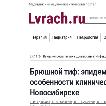
Медицинский научно-практический портал
Терапия
Педиатрия
Неврология
Э
27.11.24
Вакцинопрофилактика
Диагностика
Инфек
Брюшной тиф: эпидем
особенности клиничес
Новосибирске
Е. И. Краснова,
Ю. В. Казакова,
В. Г. Кузнецова,
В. В. 