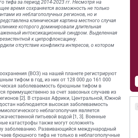
 тифа за период 2014-2023 гг. Несмотря на
ящее время сохраняется возможность не только
антами из неблагополучных регионов, но и
представлена клиническая картина местного случая
клинике которого доминировали длительная
раженный интоксикационный синдром. Выделенная
 резистентной к ципрофлоксацину.
рдили отсутствие конфликта интересов, о котором
охранения (ВОЗ) на нашей планете регистрируют
ным тифом в год, из них от 128 000 до 161 000
дическая заболеваемость брюшным тифом в
ся преимущественно за счет завозных случаев из
гионов [2]. В странах Африки, Центральной, Южной
ндостан наблюдается высокая заболеваемость
емиологического неблагополучия является
качественной питьевой водой [1, 3]. Военные
дные катастрофы также могут осложнять
му заболеванию. Развивающийся международный
учаев брюшного тифа не только в неблагополучные