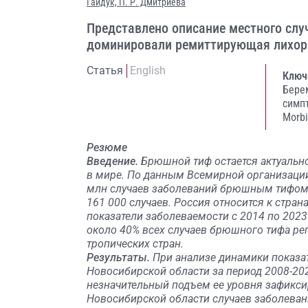
Гайдук,
П. Р. Дмитриева
Представлено описание местного слу
доминировали ремиттирующая лихор
Статья
English
Ключ
Бере
симп
Morbi
Резюме
Введение.
Брюшной тиф остается актуальн
в мире. По данным Всемирной организации
млн случаев заболеваний брюшным тифом в
161 000 случаев. Россия относится к стран
показатели заболеваемости с 2014 по 2023 г
около 40% всех случаев брюшного тифа ре
тропических стран.
Результаты.
При анализе динамики показ
Новосибирской области за период 2008-202
незначительный подъем ее уровня зафиксиро
Новосибирской области случаев заболева