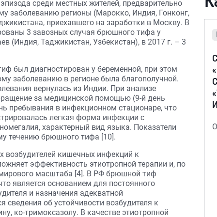
К
2 эпизода среди местных жителей, предварительно
у заболеванию регионы (Марокко, Индия, Гонконг,
аджикистана, приехавшего на заработки в Москву. В
ированы 3 завозных случая брюшного тифа у
ев (Индия, Таджикистан, Узбекистан), в 2017 г. – 3
С
тиф был диагностирован у беременной, при этом
му заболеванию в регионе была благополучной.
С
олевания вернулась из Индии. При анализе
бращение за медицинской помощью (9-й день
ень пребывания в инфекционном стационаре, что
истрировалась легкая форма инфекции с
О
еномегалия, характерный вид языка. Показатели
у течению брюшного тифа [10].
х возбудителей кишечных инфекций к
ожняет эффективность этиотропной терапии и, по
 мирового масштаба [4]. В РФ брюшной тиф
что является основанием для постоянного
удителя и назначения адекватной
я сведения об устойчивости возбудителя к
ну, ко-тримоксазолу. В качестве этиотропной