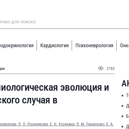
ндокринология
Кардиология
Психоневрология
Онк
ции
2785
А
иологическая эволюция и
Т
кого случая в
Д
Б
Проворова,
Л. Л. Позднякова,
Е. Н. Усолкина,
Л. М. Панасенко,
Е. А.
Д