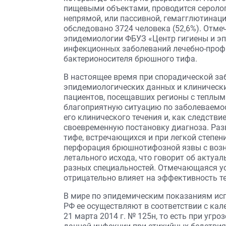
пищевыми объектами, проводится серолог
непрямой, или пассивной, гемагглютинации
обследовано 3724 человека (52,6%). Отмече
эпидемиологии ФБУЗ «Центр гигиены и эп
инфекционных заболеваний лечебно-проф
бактерионосителя брюшного тифа.
В настоящее время при спорадической за
эпидемиологических данных и клинически
пациентов, посещавших регионы с теплым
благоприятную ситуацию по заболеваемо
его клинического течения и, как следстви
своевременную постановку диагноза. Ра
тифе, встречающихся и при легкой степен
перфорация брюшнотифозной язвы с возн
летального исхода, что говорит об акту
разных специальностей. Отмечающаяся у
отрицательно влияет на эффективность т
В мире по эпидемическим показаниям исп
РФ ее осуществляют в соответствии с ка
21 марта 2014 г. № 125н, то есть при угр