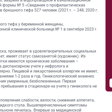
х, авариях в водопроводной и канализационной
ской формы № 5 «Сведения о профилактических
в брюшного тифа 527 человек (2021 г. – 248, 2020 г.
ого тифа у беременной женщины,
нной клинической больнице № 1 в сентябре 2023 г.
рска, проживает в удовлетворительных социальных
ет, имеет статус самозанятой (художник). Из
ентки имеются хронические заболевания –
а диспансерном учете у нефролога и
лярно. Пищевой и лекарственной аллергии не имеет,
иями 1-2 раза в год. Гинекологический анамнез:
ения умеренные, безболезненные. Первая
 пребывания в стационаре на учете у гинеколога не
появления слабости, вялости, снижения аппетита,
о жидкого стула. Вышеперечисленные симптомы
ельноне лечилась. Впервые за медицинской