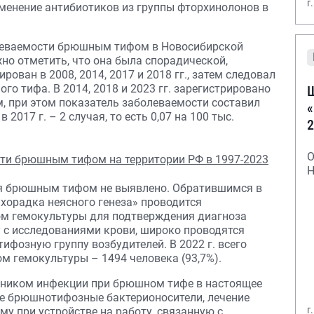
г
менение антибиотиков из группы фторхинолонов в
леваемости брюшным тифом в Новосибирской
жно отметить, что она была спорадической,
ован в 2008, 2014, 2017 и 2018 гг., затем следовал
го тифа. В 2014, 2018 и 2023 гг. зарегистрировано
Ш
 при этом показатель заболеваемости составил
«
в 2017 г. – 2 случая, то есть 0,07 на 100 тыс.
2
О
Н
ния брюшным тифом не выявлено. Обратившимся в
хорадка неясного генеза» проводится
ом гемокультуры для подтверждения диагноза
 с исследованиями крови, широко проводятся
ифозную группу возбудителей. В 2022 г. всего
ом гемокультуры – 1494 человека (93,7%).
очником инфекции при брюшном тифе в настоящее
ие брюшнотифозные бактерионосители, лечение
г
му при устройстве на работу, связанную с