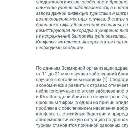
эпидемиологические особенности брюшного
снижение уровня заболеваемости, в насто
завоза данной инфекции туристами и мигр
возникновение местных случаев. В статье 
брюшного тифа у беременной женщины, в 
ремиттирующая лихорадка и умеренно вы
из испражнений Salmonella typhi оказалась
Конфликт интересов.
Авторы статьи подтве
необходимо сообщить.
По данным Всемирной организации здраво
от 11 до 21 млн случаев заболеваний брюш
случаев с летальным исходом [1]. Спора
экономически развитых странах отмечает
неблагополучных по этому заболеванию ре
и Юго-Западной Азии и на полуострове И
брюшным тифом, а одной из причин эпид
проблема с обеспечением населения добро
конфликты, стихийные бедствия и приро
эпидемиологическую ситуацию по данно
туризм становится причиной завозных сл