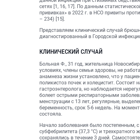
данной инфекции при стихийных бедствия
сетях [1, 16, 17]. По данным статистиче
прививках» в 2022 г. в НСО привиты проти
– 234) [15].
Представляем клинический случай брюшн
диагностированный в Городской инфекцио
КЛИНИЧЕСКИЙ СЛУЧАЙ
Больная Ф., 31 год, жительница Новосиби
условиях, члены семьи здоровы, не работа
анамнеза жизни установлено, что у паци
поликистоз почек и холецистит. Состоит н
гастроэнтеролога, но наблюдается нерегу
болеет острыми респираторными заболеван
менструации с 13 лет, регулярные, выдел
беременность, срок 5-6 недель. На момент
состояла.
Начало заболевания было постепенным, с 
субфебрилитета (37,3 °С) и трехкратног
сохранялись в течение 3 дней. Самостоят