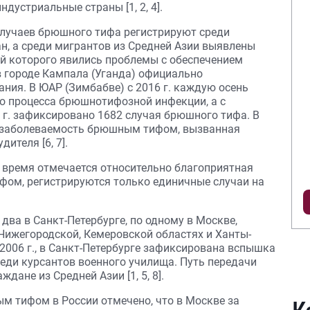
дустриальные страны [1, 2, 4].
случаев брюшного тифа регистрируют среди
ан, а среди мигрантов из Средней Азии выявлены
й которого явились проблемы с обеспечением
. в городе Кампала (Уганда) официально
ания. В ЮАР (Зимбабве) с 2016 г. каждую осень
о процесса брюшнотифозной инфекции, а с
9 г. зафиксировано 1682 случая брюшного тифа. В
я заболеваемость брюшным тифом, вызванная
теля [6, 7].
ее время отмечается относительно благоприятная
фом, регистрируются только единичные случаи на
: два в Санкт-Петербурге, по одному в Москве,
Нижегородской, Кемеровской областях и Ханты-
2006 г., в Санкт-Петербурге зафиксирована вспышка
еди курсантов военного училища. Путь передачи
дане из Средней Азии [1, 5, 8].
м тифом в России отмечено, что в Москве за