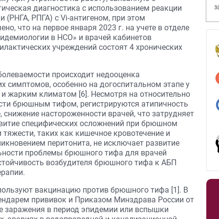
з
ическая диагностика с использованием реакции
В
 (РНГА, РПГА) с Vi-антигеном, при этом
но, что на первое января 2023 г. на учете в отделе
идемиологии в НСО» и врачей кабинетов
илактических учреждений состоят 4 хронических
болеваемости происходит недооценка
х симптомов, особенно на догоспитальном этапе у
 и жарким климатом [6]. Несмотря на относительно
сти брюшным тифом, регистрируются атипичность
е, снижение настороженности врачей, что затрудняет
звитие специфических осложнений при брюшном
и тяжести, таких как кишечное кровотечение и
икновением перитонита, не исключает развитие
альности проблемы брюшного тифа для врачей
стойчивость возбудителя брюшного тифа к АБП
ерапии.
ользуют вакцинацию против брюшного тифа [1]. В
лендарем прививок и Приказом Минздрава России от
озе заражения в период эпидемии или вспышки