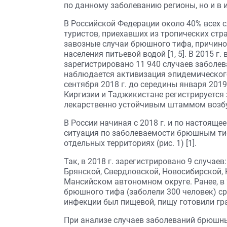
по данному заболеванию регионы, но и в ин
В Российской Федерации около 40% всех 
туристов, приехавших из тропических стр
завозные случаи брюшного тифа, причино
населения питьевой водой [1, 5]. В 2015 г
зарегистрировано 11 940 случаев заболев
наблюдается активизация эпидемическог
сентября 2018 г. до середины января 201
Киргизии и Таджикистане регистрируетс
лекарственно устойчивым штаммом возбуди
В России начиная с 2018 г. и по настоящ
ситуация по заболеваемости брюшным ти
отдельных территориях (рис. 1) [1].
Так, в 2018 г. зарегистрировано 9 случаев
Брянской, Свердловской, Новосибирской, 
Мансийском автономном округе. Ранее, в 
брюшного тифа (заболели 300 человек) ср
инфекции был пищевой, пищу готовили граж
При анализе случаев заболеваний брюшны