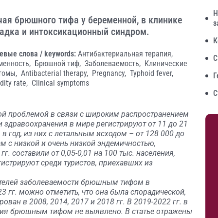
Н
чая брюшного тифа у беременной, в клинике
з
адка и интоксикационный синдром.
К
евые слова / keywords:
Антибактериальная терапия,
С
менность,
Брюшной тиф,
Заболеваемость,
Клинические
томы,
Antibacterial therapy,
Pregnancy,
Typhoid fever,
Г
dity rate,
Clinical symptoms
С
ой проблемой в связи с широким распространением
 здравоохранения в мире регистрируют от 11 до 21
 год, из них с летальным исходом – от 128 000 до
ам с низкой и очень низкой эндемичностью,
г. составили от 0,05-0,01 на 100 тыс. населения,
гистрируют среди туристов, приехавших из
ателей заболеваемости брюшным тифом в
3 гг. можно отметить, что она была спорадической,
ван в 2008, 2014, 2017 и 2018 гг. В 2019-2022 гг. в
ния брюшным тифом не выявлено. В статье отражены