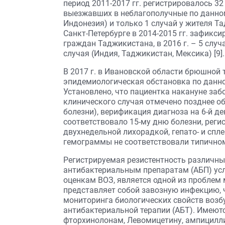
период 2011-2017 гг. регистрировалось 3
выезжавших в неблагополучные по данном
Индонезия) и только 1 случай у жителя Т
Санкт-Петербурге в 2014-2015 гг. зафикс
граждан Таджикистана, в 2016 г. – 5 случа
случая (Индия, Таджикистан, Мексика) [9].
В 2017 г. в Ивановской области брюшной 
эпидемиологическая обстановка по данно
Установлено, что пациентка накануне заб
клинического случая отмечено позднее о
болезни), верификация диагноза на 6-й д
соответствовало 15-му дню болезни, рег
двухнедельной лихорадкой, гепато- и спл
гемограммы не соответствовали типичном
Регистрируемая резистентность различны
антибактериальным препаратам (АБП) усл
оценкам ВОЗ, является одной из проблем
представляет собой завозную инфекцию, 
мониторинга биологических свойств возб
антибактериальной терапии (АБТ). Имеютс
фторхинолонам, Левомицетину, ампицилли