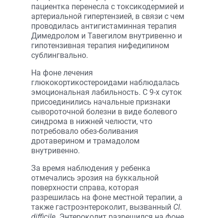
пациентка перенесла с токсикодермией и
артериальной гипертензией, в связи с чем
проводилась антигистаминная терапия
Димедролом и Тавегилом внутривенно и
гипотензивная терапия нифедипином
сублингвально.
На фоне лечения
глюкокортикостероидами наблюдалась
эмоциональная лабильность. С 9-х суток
присоединились начальные признаки
сывороточной болезни в виде болевого
синдрома в нижней челюсти, что
потребовало обез-боливания
дротаверином и трамадолом
внутривенно.
За время наблюдения у ребенка
отмечались эрозия на буккальной
поверхности справа, которая
разрешилась на фоне местной терапии, а
также гастроэнтероколит, вызванный
Cl.
difficile
. Энтероколит разрешился на фоне