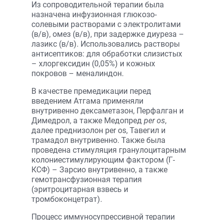
Из сопроводительной терапии была
назначена инфузионная глюкозо-
солевыми растворами с электролитами
(в/в), омез (в/в), при задержке диуреза –
лазикс (в/в). Использовались растворы
антисептиков: для обработки слизистых
– хлоргексидин (0,05%) и кожных
покровов – меналиндон.
В качестве премедикации перед
введением Атгама применяли
внутривенно дексаметазон, Перфалган и
Димедрол, а также Медопред
per os
,
далее преднизолон per os, Тавегил и
трамадол внутривенно. Также была
проведена стимуляция гранулоцитарным
колониестимулирующим фактором (Г-
КСФ) – Зарсио внутривенно, а также
гемотрансфузионная терапия
(эритроцитарная взвесь и
тромбоконцетрат).
Процесс иммуносупрессивной терапии