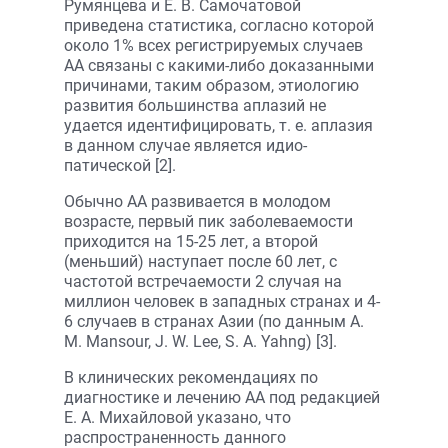
Румянцева и Е. В. Самочатовой
приведена статистика, согласно которой
около 1% всех регистрируемых случаев
АА связаны с какими-либо доказанными
причинами, таким образом, этиологию
развития большинства аплазий не
удается идентифицировать, т. е. аплазия
в данном случае является идио-
патической [2].
Обычно АА развивается в молодом
возрасте, первый пик заболеваемости
приходится на 15-25 лет, а второй
(меньший) наступает после 60 лет, с
частотой встречаемости 2 случая на
миллион человек в западных странах и 4-
6 случаев в странах Азии (по данным A.
M. Mansour, J. W. Lee, S. A. Yahng) [3].
В клинических рекомендациях по
диагностике и лечению АА под редакцией
Е. А. Михайловой указано, что
распространенность данного