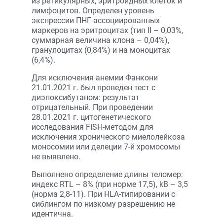
из ретикулярных, эритроидных клеток и
лимфоцитов. Определен уровень
экспрессии ПНГ-ассоциированных
маркеров на эритроцитах (тип II – 0,03%,
суммарная величина клона – 0,04%),
гранулоцитах (0,84%) и на моноцитах
(6,4%).
Для исключения анемии Фанкони
21.01.2021 г. был проведен тест с
диэпоксибутаном: результат
отрицательный. При проведении
28.01.2021 г. цитогенетического
исследования FISH-методом для
исключения хронического миелолейкоза
моносомии или делеции 7-й хромосомы
не выявлено.
Выполнено определение длины теломер:
индекс RTL – 8% (при норме 17,5), kB – 3,5
(норма 2,8-11). При HLA-типировании с
сиблингом по низкому разрешению не
идентична.