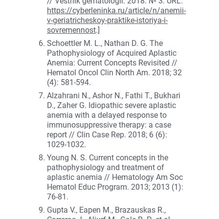
// Vestnik gematologii. 2018. № 3. URL:
https://cyberleninka.ru/article/n/anemii-
v-geriatricheskoy-praktike-istoriya-i-
sovremennost
.]
Schoettler M. L., Nathan D. G. The
Pathophysiology of Acquired Aplastic
Anemia: Current Concepts Revisited //
Hematol Oncol Clin North Am. 2018; 32
(4): 581-594.
Alzahrani N., Ashor N., Fathi T., Bukhari
D., Zaher G. Idiopathic severe aplastic
anemia with a delayed response to
immunosuppressive therapy: a case
report // Clin Case Rep. 2018; 6 (6):
1029-1032.
Young N. S. Current concepts in the
pathophysiology and treatment of
aplastic anemia // Hematology Am Soc
Hematol Educ Program. 2013; 2013 (1):
76-81.
Gupta V., Eapen M., Brazauskas R.,