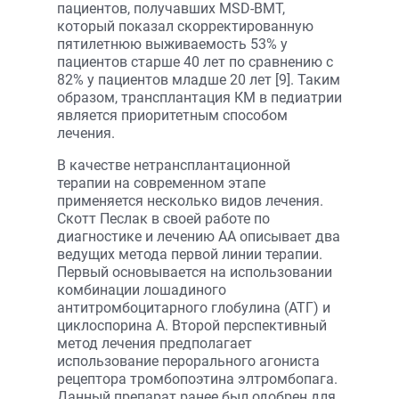
пациентов, получавших MSD-BMT,
который показал скорректированную
пятилетнюю выживаемость 53% у
пациентов старше 40 лет по сравнению с
82% у пациентов младше 20 лет [9]. Таким
образом, трансплантация КМ в педиатрии
является приоритетным способом
лечения.
В качестве нетрансплантационной
терапии на современном этапе
применяется несколько видов лечения.
Скотт Песлак в своей работе по
диагностике и лечению АА описывает два
ведущих метода первой линии терапии.
Первый основывается на использовании
комбинации лошадиного
антитромбоцитарного глобулина (АТГ) и
циклоспорина А. Второй перспективный
метод лечения предполагает
использование перорального агониста
рецептора тромбопоэтина элтромбопага.
Данный препарат ранее был одобрен для