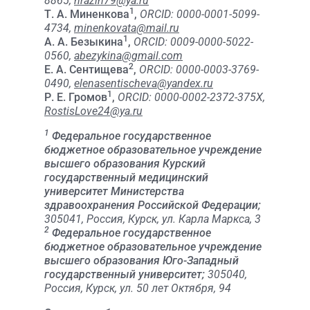
8865,
nrazin79@ya.ru
1
Т. А. Миненкова
,
ORCID: 0000-0001-5099-
4734,
minenkovata@mail.ru
1
А. А. Безыкина
,
ORCID: 0009-0000-5022-
0560,
abezykina@gmail.com
2
Е. А. Сентищева
,
ORCID: 0000-0003-3769-
0490,
elenasentischeva@yandex.ru
1
Р. Е. Громов
,
ORCID: 0000-0002-2372-375X,
RostisLove24@ya.ru
1
Федеральное государственное
бюджетное образовательное учреждение
высшего образования Курский
государственный медицинский
университет Министерства
здравоохранения Российской Федерации;
305041, Россия, Курск, ул. Карла Маркса, 3
2
Федеральное государственное
бюджетное образовательное учреждение
высшего образования Юго-Западный
государственный университет;
305040,
Россия, Курск, ул. 50 лет Октября, 94