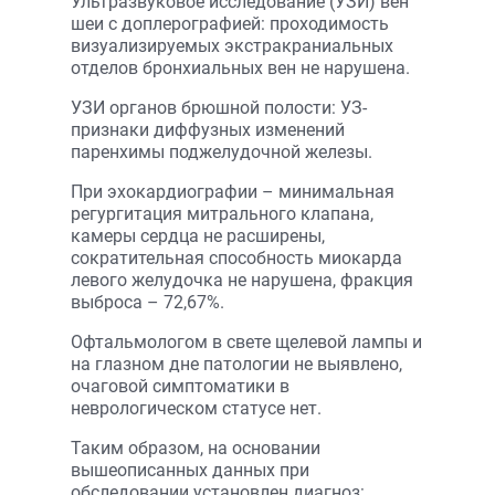
Ультразвуковое исследование (УЗИ) вен
шеи с доплерографией: проходимость
визуализируемых экстракраниальных
отделов бронхиальных вен не нарушена.
УЗИ органов брюшной полости: УЗ-
признаки диффузных изменений
паренхимы поджелудочной железы.
При эхокардиографии – минимальная
регургитация митрального клапана,
камеры сердца не расширены,
сократительная способность миокарда
левого желудочка не нарушена, фракция
выброса – 72,67%.
Офтальмологом в свете щелевой лампы и
на глазном дне патологии не выявлено,
очаговой симптоматики в
неврологическом статусе нет.
Таким образом, на основании
вышеописанных данных при
обследовании установлен диагноз: