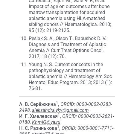
Carreras J., Aljurf M., Gale R. P., et al.
Impact of age on outcomes after bone
marrow transplantation for acquired
aplastic anemia using HLA-matched
sibling donors // Haematologica. 2010;
95 (12): 2119-2125.
Peslak S. A., Olson T., Babushok D. V.
Diagnosis and Treatment of Aplastic
Anemia // Curr Treat Options Oncol.
2017; 18 (12): 70.
Young N. S. Current concepts in the
pathophysiology and treatment of
aplastic anemia // Hematology Am Soc
Hematol Educ Program. 2013; 2013 (1):
76-81.
1
А. В. Серёжкина
,
ORCID: 0000-0002-0283-
2498,
aleksandra.ykv@gmail.com
1
И. Г. Хмелевская
,
ORCID: 0000-0003-2621-
0180,
KhmIG@ya.ru
1
Н. С. Разинькова
,
ORCID: 0000-0001-7711-