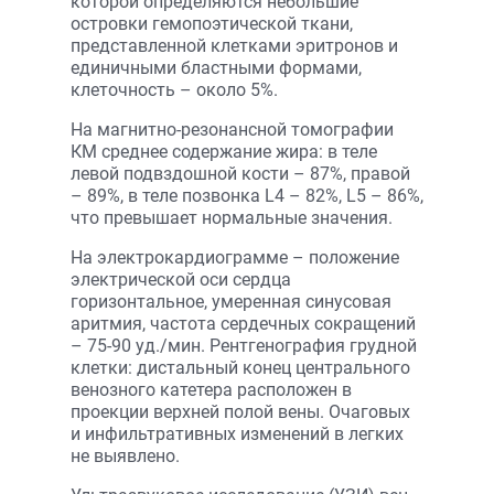
которой определяются небольшие
островки гемопоэтической ткани,
представленной клетками эритронов и
единичными бластными формами,
клеточность – около 5%.
На магнитно-резонансной томографии
КМ среднее содержание жира: в теле
левой подвздошной кости – 87%, правой
– 89%, в теле позвонка L4 – 82%, L5 – 86%,
что превышает нормальные значения.
На электрокардиограмме – положение
электрической оси сердца
горизонтальное, умеренная синусовая
аритмия, частота сердечных сокращений
– 75-90 уд./мин. Рентгенография грудной
клетки: дистальный конец центрального
венозного катетера расположен в
проекции верхней полой вены. Очаговых
и инфильтративных изменений в легких
не выявлено.