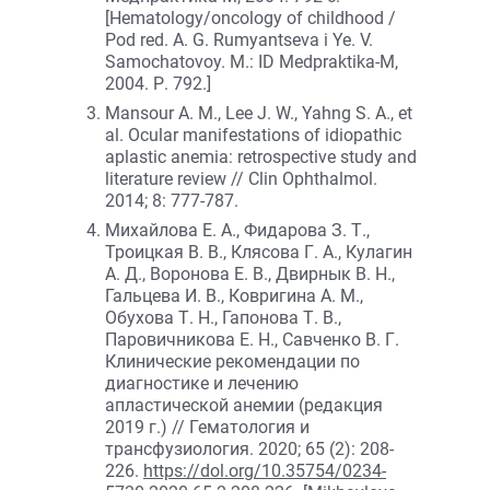
[Hematology/oncology of childhood /
Pod red. A. G. Rumyantseva i Ye. V.
Samochatovoy. M.: ID Medpraktika-M,
2004. Р. 792.]
Mansour A. M., Lee J. W., Yahng S. A., et
al. Ocular manifestations of idiopathic
aplastic anemia: retrospective study and
literature review // Clin Ophthalmol.
2014; 8: 777-787.
Михайлова Е. А., Фидарова З. Т.,
Троицкая В. В., Клясова Г. А., Кулагин
А. Д., Воронова Е. В., Двирнык В. Н.,
Гальцева И. В., Ковригина А. М.,
Обухова Т. Н., Гапонова Т. В.,
Паровичникова Е. Н., Савченко В. Г.
Клинические рекомендации по
диагностике и лечению
апластической анемии (редакция
2019 г.) // Гематология и
трансфузиология. 2020; 65 (2): 208-
226.
https://dol.org/10.35754/0234-