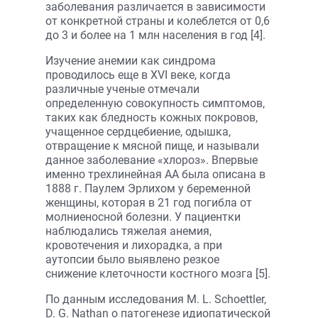
заболевания различается в зависимости
от конкретной страны и колеблется от 0,6
до 3 и более на 1 млн населения в год [4].
Изучение анемии как синдрома
проводилось еще в XVI веке, когда
различные ученые отмечали
определенную совокупность симптомов,
таких как бледность кожных покровов,
учащенное сердцебиение, одышка,
отвращение к мясной пище, и называли
данное заболевание «хлороз». Впервые
именно трехлинейная АА была описана в
1888 г. Паулем Эрлихом у беременной
женщины, которая в 21 год погибла от
молниеносной болезни. У пациентки
наблюдались тяжелая анемия,
кровотечения и лихорадка, а при
аутопсии было выявлено резкое
снижение клеточности костного мозга [5].
По данным исследования M. L. Schoettler,
D. G. Nathan о патогенезе идиопатической