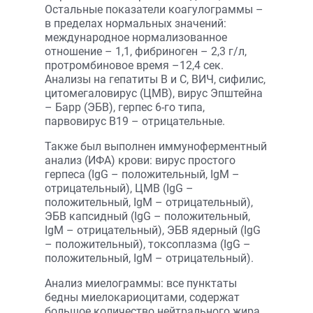
Остальные показатели коагулограммы –
в пределах нормальных значений:
международное нормализованное
отношение – 1,1, фибриноген – 2,3 г/л,
протромбиновое время –12,4 сек.
Анализы на гепатиты В и С, ВИЧ, сифилис,
цитомегаловирус (ЦМВ), вирус Эпштейна
– Барр (ЭБВ), герпес 6-го типа,
парвовирус В19 – отрицательные.
Также был выполнен иммуноферментный
анализ (ИФА) крови: вирус простого
герпеса (IgG – положительный, IgM –
отрицательный), ЦМВ (IgG –
положительный, IgM – отрицательный),
ЭБВ капсидный (IgG – положительный,
IgM – отрицательный), ЭБВ ядерный (IgG
– положительный), токсоплазма (IgG –
положительный, IgM – отрицательный).
Анализ миелограммы: все пунктаты
бедны миелокариоцитами, содержат
большое количество нейтрального жира,