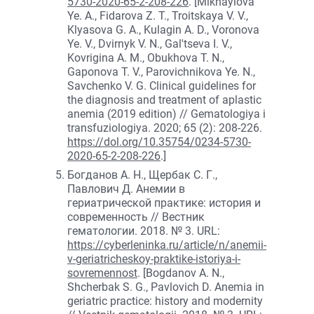
5730-2020-65-2-208-226
. [Mikhaylova
Ye. A., Fidarova Z. T., Troitskaya V. V.,
Klyasova G. A., Kulagin A. D., Voronova
Ye. V., Dvirnyk V. N., Gal'tseva I. V.,
Kovrigina A. M., Obukhova T. N.,
Gaponova T. V., Parovichnikova Ye. N.,
Savchenko V. G. Clinical guidelines for
the diagnosis and treatment of aplastic
anemia (2019 edition) // Gematologiya i
transfuziologiya. 2020; 65 (2): 208-226.
https://dol.org/10.35754/0234-5730-
2020-65-2-208-226
.]
Богданов А. Н., Щербак С. Г.,
Павлович Д. Анемии в
гериатрической практике: история и
современность // Вестник
гематологии. 2018. № 3. URL:
https://cyberleninka.ru/article/n/anemii-
v-geriatricheskoy-praktike-istoriya-i-
sovremennost
. [Bogdanov A. N.,
Shcherbak S. G., Pavlovich D. Anemia in
geriatric practice: history and modernity