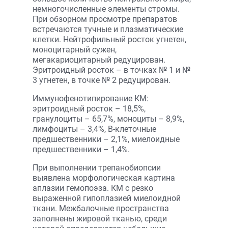
немногочисленные элементы стромы.
При обзорном просмотре препаратов
встречаются тучные и плазматические
клетки. Нейтрофильный росток угнетен,
моноцитарный сужен,
мегакариоцитарный редуцирован.
Эритроидный росток – в точках № 1 и №
3 угнетен, в точке № 2 редуцирован.
Иммунофенотипирование КМ:
эритроидный росток – 18,5%,
гранулоциты – 65,7%, моноциты – 8,9%,
лимфоциты – 3,4%, В-клеточные
предшественники – 2,1%, миелоидные
предшественники – 1,4%.
При выполнении трепанобиопсии
выявлена морфологическая картина
аплазии гемопоэза. КМ с резко
выраженной гипоплазией миелоидной
ткани. Межбалочные пространства
заполнены жировой тканью, среди