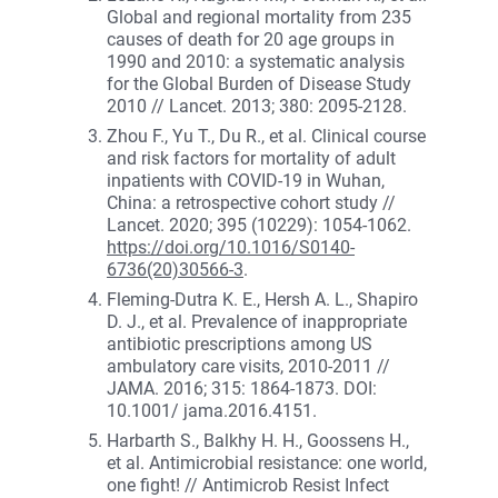
Global and regional mortality from 235
causes of death for 20 age groups in
1990 and 2010: a systematic analysis
for the Global Burden of Disease Study
2010 // Lancet. 2013; 380: 2095-2128.
Zhou F., Yu T., Du R., et al. Clinical course
and risk factors for mortality of adult
inpatients with COVID-19 in Wuhan,
China: a retrospective cohort study //
Lancet. 2020; 395 (10229): 1054-1062.
https://doi.org/10.1016/S0140-
6736(20)30566-3
.
Fleming-Dutra K. E., Hersh A. L., Shapiro
D. J., et al. Prevalence of inappropriate
antibiotic prescriptions among US
ambulatory care visits, 2010-2011 //
JAMA. 2016; 315: 1864-1873. DOI:
10.1001/ jama.2016.4151.
Harbarth S., Balkhy H. H., Goossens H.,
et al. Antimicrobial resistance: one world,
one fight! // Antimicrob Resist Infect