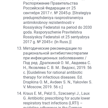
Распоряжение Правительства
Российской Федерации от 25
сентября 2017 г. № 2045-р. [Strategiya
preduprezhdeniya rasprostraneniya
antimikrobnoy rezistentnosti v
Rossiyskoy Federatsii na period do 2030
goda. Rasporyazhenie Pravitelstva
Rossiyskoy Federatsii ot 25 sentyabrya
2017 g. № 2045-r. (In Russ.)]
Методические рекомендации по
рациональной антибиотикотерапии
при инфекционных заболеваниях /
Под ред. Драпкиной О. М., Авдеева С.
Н., Яковлева С. В. М.: Видокс, 2019. 56
с. [Guidelines for rational antibiotic
therapy for infectious diseases. Ed.
Drapkina O. M., Avdeev S. N., Yakovlev S.
V. Moscow, 2019. 56 с.]
Kraus E. M., Pelzl S., Szecsenyi J., Laux
G. Antibiotic prescribing for acute lower
respiratory tract infections (LRTI) –
guideline adherence in the German