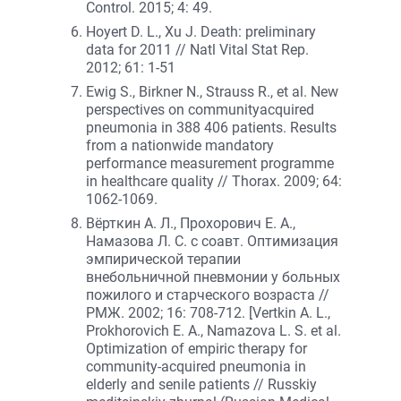
Control. 2015; 4: 49.
Hoyert D. L., Xu J. Death: preliminary
data for 2011 // Natl Vital Stat Rep.
2012; 61: 1-51
Ewig S., Birkner N., Strauss R., et al. New
perspectives on communityacquired
pneumonia in 388 406 patients. Results
from a nationwide mandatory
performance measurement programme
in healthcare quality // Thorax. 2009; 64:
1062-1069.
Вёрткин А. Л., Прохорович Е. А.,
Намазова Л. С. с соавт. Оптимизация
эмпирической терапии
внебольничной пневмонии у больных
пожилого и старческого возраста //
РМЖ. 2002; 16: 708-712. [Vertkin A. L.,
Prokhorovich E. A., Namazova L. S. et al.
Optimization of empiric therapy for
community-acquired pneumonia in
elderly and senile patients // Russkiy