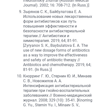
meditsinskiy zhurnal (Russian Medical
Journal). 2002; 16: 708-712. (In Russ.)]
Зырянов С. К., Байбулатова Е. А.
Использование новых лекарственных
форм антибиотиков как путь
повышения эффективности и
безопасности антибактериальной
терапии // Антибиотики и
химиотерапия. 2019, 64; 81-91.
[Zyryanov S. K., Baybulatova E. A. The
use of new dosage forms of antibiotics
as a way to improve the effectiveness
and safety of antibiotic therapy //
Antibiotics and chemotherapy. 2019, 64;
81-91. (In Russ.)]
Кнорринг Г. Ю., Стернин Ю. И., Минаев
С. В., Новожилов А. А.
Интенсификация антибактериальной
терапии при гнойно-воспалительных
заболеваниях // Военно-медицинский
журнал. 2008; 329 (10): 35-41. [Knorring
G. Yu., Sternin Yu. I., Minaev S. V.,