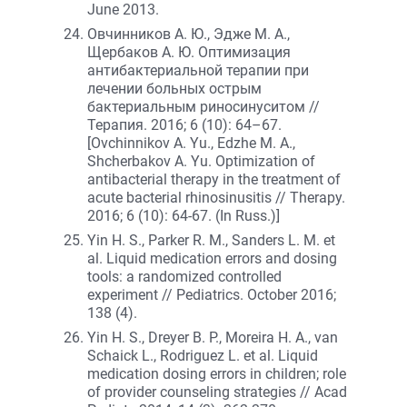
June 2013.
Овчинников А. Ю., Эдже М. А.,
Щербаков А. Ю. Оптимизация
антибактериальной терапии при
лечении больных острым
бактериальным риносинуситом //
Терапия. 2016; 6 (10): 64–67.
[Ovchinnikov A. Yu., Edzhe M. A.,
Shcherbakov A. Yu. Optimization of
antibacterial therapy in the treatment of
acute bacterial rhinosinusitis // Therapy.
2016; 6 (10): 64-67. (In Russ.)]
Yin H. S., Parker R. M., Sanders L. M. et
al. Liquid medication errors and dosing
tools: a randomized controlled
experiment // Pediatrics. October 2016;
138 (4).
Yin H. S., Dreyer B. P., Moreira H. A., van
Schaick L., Rodriguez L. et al. Liquid
medication dosing errors in children; role
of provider counseling strategies // Acad