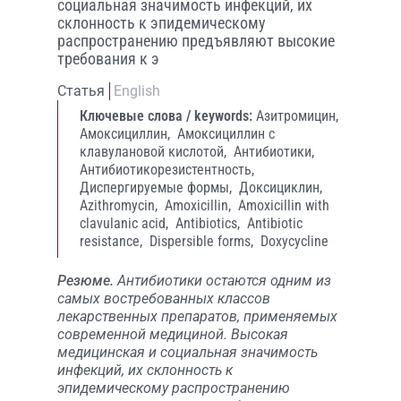
социальная значимость инфекций, их
склонность к эпидемическому
распространению предъявляют высокие
требования к э
Статья
English
Ключевые слова / keywords:
Азитромицин,
Амоксициллин,
Амоксициллин с
клавулановой кислотой,
Антибиотики,
Антибиотикорезистентность,
Диспергируемые формы,
Доксициклин,
Azithromycin,
Amoxicillin,
Amoxicillin with
clavulanic acid,
Antibiotics,
Antibiotic
resistance,
Dispersible forms,
Doxycycline
Резюме.
Антибиотики остаются одним из
самых востребованных классов
лекарственных препаратов, применяемых
современной медициной. Высокая
медицинская и социальная значимость
инфекций, их склонность к
эпидемическому распространению