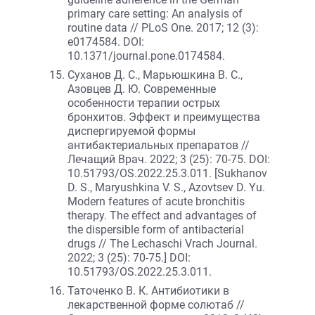
primary care setting: An analysis of
routine data // PLoS One. 2017; 12 (3):
e0174584. DOI:
10.1371/journal.pone.0174584.
Суханов Д. С., Марьюшкина В. С.,
Азовцев Д. Ю. Современные
особенности терапии острых
бронхитов. Эффект и преимущества
диспергируемой формы
антибактериальных препаратов //
Лечащий Врач. 2022; 3 (25): 70-75. DOI:
10.51793/OS.2022.25.3.011. [Sukhanov
D. S., Maryushkina V. S., Azovtsev D. Yu.
Modern features of acute bronchitis
therapy. The effect and advantages of
the dispersible form of antibacterial
drugs // The Lechaschi Vrach Journal.
2022; 3 (25): 70-75.] DOI:
10.51793/OS.2022.25.3.011.
Таточенко В. К. Антибиотики в
лекарственной форме солютаб //