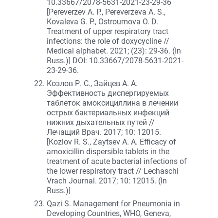
10.33667/2078-5631-2021-23-29-36
[Pereverzev A. P., Pereverzeva A. S.,
Kovaleva G. P., Ostroumova O. D.
Treatment of upper respiratory tract
infections: the role of doxycycline //
Medical alphabet. 2021; (23): 29-36. (In
Russ.)] DOI: 10.33667/2078-5631-2021-
23-29-36.
Козлов Р. С., Зайцев А. А.
Эффективность диспергируемых
таблеток амоксициллина в лечении
острых бактериальных инфекций
нижних дыхательных путей //
Лечащий Врач. 2017; 10: 12015.
[Kozlov R. S., Zaytsev A. A. Efficacy of
amoxicillin dispersible tablets in the
treatment of acute bacterial infections of
the lower respiratory tract // Lechaschi
Vrach Journal. 2017; 10: 12015. (In
Russ.)]
Qazi S. Management for Pneumonia in
Developing Countries, WHO, Geneva,