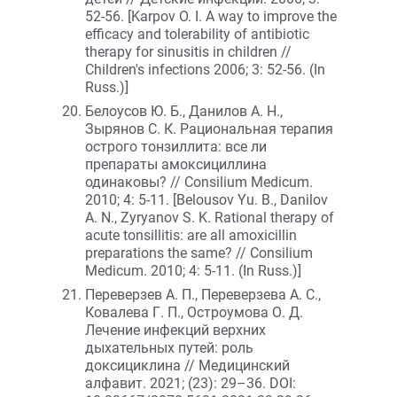
52-56. [Karpov O. I. A way to improve the
efficacy and tolerability of antibiotic
therapy for sinusitis in children //
Children's infections 2006; 3: 52-56. (In
Russ.)]
Белоусов Ю. Б., Данилов А. Н.,
Зырянов С. К. Рациональная терапия
острого тонзиллита: все ли
препараты амоксициллина
одинаковы? // Consilium Medicum.
2010; 4: 5-11. [Belousov Yu. B., Danilov
A. N., Zyryanov S. K. Rational therapy of
acute tonsillitis: are all amoxicillin
preparations the same? // Consilium
Medicum. 2010; 4: 5-11. (In Russ.)]
Переверзев А. П., Переверзева А. С.,
Ковалева Г. П., Остроумова О. Д.
Лечение инфекций верхних
дыхательных путей: роль
доксициклина // Медицинский
алфавит. 2021; (23): 29–36. DOI: