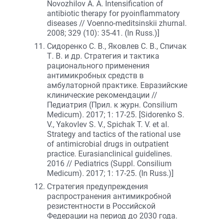
Novozhilov A. A. Intensification of
antibiotic therapy for pyoinflammatory
diseases // Voenno-meditsinskii zhurnal.
2008; 329 (10): 35-41. (In Russ.)]
Сидоренко С. В., Яковлев С. В., Спичак
Т. В. и др. Стратегия и тактика
рационального применения
антимикробных средств в
амбулаторной практике. Евразийские
клинические рекомендации //
Педиатрия (Прил. к журн. Consilium
Medicum). 2017; 1: 17-25. [Sidorenko S.
V., Yakovlev S. V., Spichak T. V. et al.
Strategy and tactics of the rational use
of antimicrobial drugs in outpatient
practice. Eurasianclinical guidelines.
2016 // Pediatrics (Suppl. Consilium
Medicum). 2017; 1: 17-25. (In Russ.)]
Стратегия предупреждения
распространения антимикробной
резистентности в Российской
Федерации на период до 2030 года.