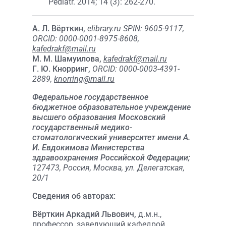
Pediatr. 2014; 14 (3): 262-270.
А. Л. Вёрткин,
elibrary.ru SPIN: 9605-9117,
ORCID: 0000-0001-8975-8608,
kafedrakf@mail.ru
М. М. Шамуилова,
kafedrakf@mail.ru
Г. Ю. Кнорринг,
ORCID: 0000-0003-4391-
2889,
knorring@mail.ru
Федеральное государственное
бюджетное образовательное учреждение
высшего образования Московский
государственный медико-
стоматологический университет имени А.
И. Евдокимова Министерства
здравоохранения Российской Федерации;
127473, Россия, Москва, ул. Делегатская,
20/1
Сведения об авторах:
Вёрткин Аркадий Львович,
д.м.н.,
профессор, заведующий кафедрой