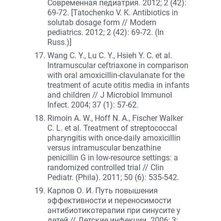
Современная педиатрия. 2012; 2 (42):
69-72. [Tatochenko V. K. Antibiotics in
solutab dosage form // Modern
pediatrics. 2012; 2 (42): 69-72. (In
Russ.)]
Wang C. Y., Lu C. Y., Hsieh Y. C. et al.
Intramuscular ceftriaxone in comparison
with oral amoxicillin-clavulanate for the
treatment of acute otitis media in infants
and children // J Microbiol Immunol
Infect. 2004; 37 (1): 57-62.
Rimoin A. W., Hoff N. A., Fischer Walker
C. L. et al. Treatment of streptococcal
pharyngitis with once-daily amoxicillin
versus intramuscular benzathine
penicillin G in low-resource settings: a
randomized controlled trial // Clin
Pediatr. (Phila). 2011; 50 (6): 535-542.
Карпов О. И. Путь повышения
эффективности и переносимости
антибиотикотерапии при синусите у
детей // Детские инфекции. 2006; 3: