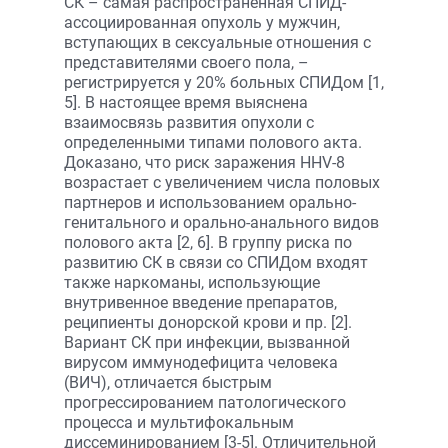
СК – самая распространенная СПИД-
ассоциированная опухоль у мужчин,
вступающих в сексуальные отношения с
представителями своего пола, –
регистрируется у 20% больных СПИДом [1,
5]. В настоящее время выяснена
взаимосвязь развития опухоли с
определенными типами полового акта.
Доказано, что риск заражения HHV-8
возрастает с увеличением числа половых
партнеров и использованием орально-
генитального и орально-анального видов
полового акта [2, 6]. В группу риска по
развитию СК в связи со СПИДом входят
также наркоманы, использующие
внутривенное введение препаратов,
реципиенты донорской крови и пр. [2].
Вариант СК при инфекции, вызванной
вирусом иммунодефицита человека
(ВИЧ), отличается быстрым
прогрессированием патологического
процесса и мультифокальным
диссеминированием [3-5]. Отличительной