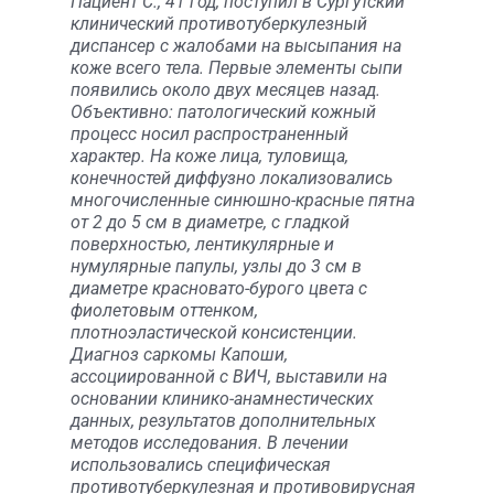
Пациент С., 41 год, поступил в Сургутский
клинический противотуберкулезный
диспансер с жалобами на высыпания на
коже всего тела. Первые элементы сыпи
появились около двух месяцев назад.
Объективно: патологический кожный
процесс носил распространенный
характер. На коже лица, туловища,
конечностей диффузно локализовались
многочисленные синюшно-красные пятна
от 2 до 5 см в диаметре, с гладкой
поверхностью, лентикулярные и
нумулярные папулы, узлы до 3 см в
диаметре красновато-бурого цвета с
фиолетовым оттенком,
плотноэластической консистенции.
Диагноз саркомы Капоши,
ассоциированной с ВИЧ, выставили на
основании клинико-анамнестических
данных, результатов дополнительных
методов исследования. В лечении
использовались специфическая
противотуберкулезная и противовирусная