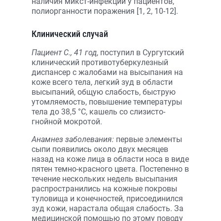
наличия микст-инфекции у пациентов,
полиорганности поражения [1, 2, 10-12].
Клинический случай
Пациент С., 41 год
, поступил в Сургутский
клинический противотуберкулезный
диспансер с жалобами на высыпания на
коже всего тела, легкий зуд в области
высыпаний, общую слабость, быструю
утомляемость, повышение температуры
тела до 38,5 °С, кашель со слизисто-
гнойной мокротой.
Анамнез заболевания:
первые элементы
сыпи появились около двух месяцев
назад на коже лица в области носа в виде
пятен темно-красного цвета. Постепенно в
течение нескольких недель высыпания
распространились на кожные покровы
туловища и конечностей, присоединился
зуд кожи, нарастала общая слабость. За
медицинской помощью по этому поводу