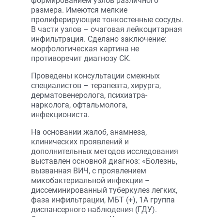
формированием узлов различного
размера. Имеются мелкие
пролиферирующие тонкостенные сосуды.
В части узлов – очаговая лейкоцитарная
инфильтрация. Сделано заключение:
морфологическая картина не
противоречит диагнозу СК.
Проведены консультации смежных
специалистов – терапевта, хирурга,
дерматовенеролога, психиатра-
нарколога, офтальмолога,
инфекциониста.
На основании жалоб, анамнеза,
клинических проявлений и
дополнительных методов исследования
выставлен основной диагноз: «Болезнь,
вызванная ВИЧ, с проявлением
микобактериальной инфекции –
диссеминированный туберкулез легких,
фаза инфильтрации, МБТ (+), 1А группа
диспансерного наблюдения (ГДУ).