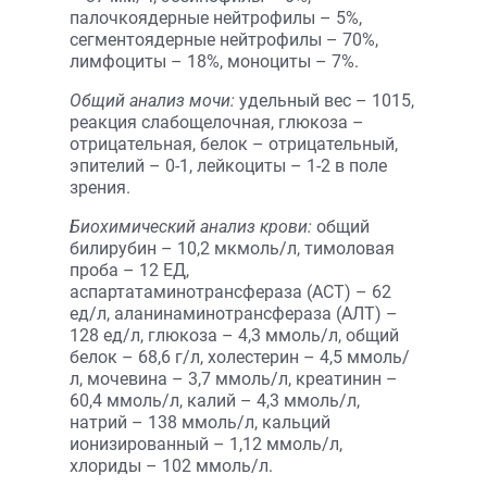
палочкоядерные нейтрофилы – 5%,
сегментоядерные нейтрофилы – 70%,
лимфоциты – 18%, моноциты – 7%.
Общий анализ мочи:
удельный вес – 1015,
реакция слабощелочная, глюкоза –
отрицательная, белок – отрицательный,
эпителий – 0-1, лейкоциты – 1-2 в поле
зрения.
Биохимический анализ крови:
общий
билирубин – 10,2 мкмоль/л, тимоловая
проба – 12 ЕД,
аспартатаминотрансфераза (АСТ) – 62
ед/л, аланинаминотрансфераза (АЛТ) –
128 ед/л, глюкоза – 4,3 ммоль/л, общий
белок – 68,6 г/л, холестерин – 4,5 ммоль/
л, мочевина – 3,7 ммоль/л, креатинин –
60,4 ммоль/л, калий – 4,3 ммоль/л,
натрий – 138 ммоль/л, кальций
ионизированный – 1,12 ммоль/л,
хлориды – 102 ммоль/л.