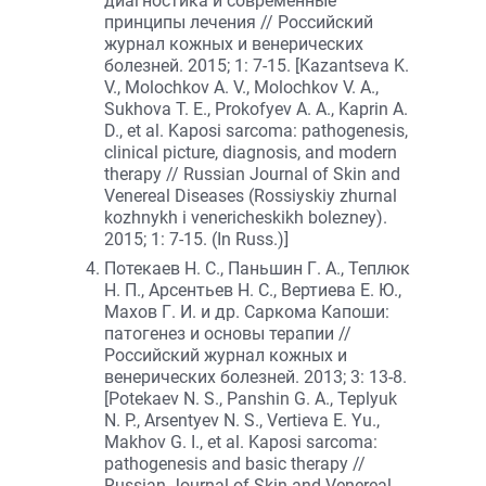
диагностика и современные
принципы лечения // Российский
журнал кожных и венерических
болезней. 2015; 1: 7-15. [Kazantseva K.
V., Molochkov A. V., Molochkov V. A.,
Sukhova T. E., Prokofyev A. A., Kaprin A.
D., et al. Kaposi sarcoma: pathogenesis,
clinical picture, diagnosis, and modern
therapy // Russian Journal of Skin and
Venereal Diseases (Rossiyskiy zhurnal
kozhnykh i venericheskikh bolezney).
2015; 1: 7-15. (In Russ.)]
Потекаев Н. С., Паньшин Г. А., Теплюк
Н. П., Арсентьев Н. С., Вертиева Е. Ю.,
Махов Г. И. и др. Саркома Капоши:
патогенез и основы терапии //
Российский журнал кожных и
венерических болезней. 2013; 3: 13-8.
[Potekaev N. S., Panshin G. A., Teplyuk
N. P., Arsentyev N. S., Vertieva E. Yu.,
Makhov G. I., et al. Kaposi sarcoma:
pathogenesis and basic therapy //
Russian Journal of Skin and Venereal