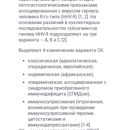
патогистологическими признаками,
ассоциированная с вирусом герпеса
человека 8-го типа (HHV-8) [1, 2]. На
основании различий в нуклеотидных
последовательностях субсегментов
генома HHV-8 подразделяют на три
варианта – А, В и С [2].
Выделяют 4 клинических варианта СК:
классическая (идиопатическая,
спорадическая, европейская);
эндемическая (африканская);
эпидемическая, ассоциированная с
синдромом приобретенного
иммунодефицита (СПИДом);
иммуносупрессивная (ятрогенная,
возникающая при проведении
иммуносупрессивной терапии
цитостатиками и
иммунодепрессантами) [1-4].