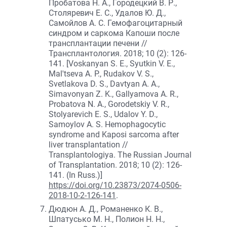
Пробатова Н. А., Городецкий В. Р.,
Столяревич Е. С., Удалов Ю. Д.,
Самойлов А. С. Гемофагоцитарный
синдром и саркома Капоши после
трансплантации печени //
Трансплантология. 2018; 10 (2): 126-
141. [Voskanyan S. E., Syutkin V. E.,
Mal'tseva A. P., Rudakov V. S.,
Svetlakova D. S., Davtyan A. A.,
Simavonyan Z. K., Gallyamova А. R.,
Probatova N. A., Gorodetskiy V. R.,
Stolyarevich E. S., Udalov Y. D.,
Samoylov A. S. Hemophagocytic
syndrome and Kaposi sarcoma after
liver transplantation //
Transplantologiya. The Russian Journal
of Transplantation. 2018; 10 (2): 126-
141. (In Russ.)]
https://doi.org/10.23873/2074-0506-
2018-10-2-126-141
.
Дюдюн А. Д., Романенко К. В.,
Шпатусько М. Н., Полион Н. Н.,