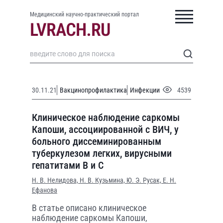
Медицинский научно-практический портал
30.11.21
Вакцинопрофилактика
Инфекции
4539
Клиническое наблюдение саркомы
Капоши, ассоциированной с ВИЧ, у
больного диссеминированным
туберкулезом легких, вирусными
гепатитами В и С
Н. В. Нелидова,
Н. В. Кузьмина,
Ю. Э. Русак,
Е. Н.
Ефанова
В статье описано клиническое
наблюдение саркомы Капоши,