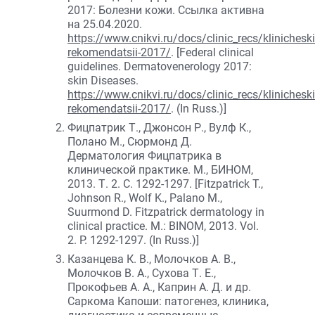
2017: Болезни кожи. Ссылка активна
на 25.04.2020.
https://www.cnikvi.ru/docs/clinic_recs/klinicheski
rekomendatsii-2017/
. [Federal clinical
guidelines. Dermatovenerology 2017:
skin Diseases.
https://www.cnikvi.ru/docs/clinic_recs/klinicheski
rekomendatsii-2017/
. (In Russ.)]
Фицпатрик Т., Джонсон Р., Вулф К.,
Полано М., Сюрмонд Д.
Дерматология Фицпатрика в
клинической практике. М., БИНОМ,
2013. Т. 2. С. 1292-1297. [Fitzpatrick T.,
Johnson R., Wolf K., Palano M.,
Suurmond D. Fitzpatrick dermatology in
clinical practice. M.: BINOM, 2013. Vol.
2. P. 1292-1297. (In Russ.)]
Казанцева К. В., Молочков А. В.,
Молочков В. А., Сухова Т. Е.,
Прокофьев А. А., Каприн А. Д. и др.
Саркома Капоши: патогенез, клиника,