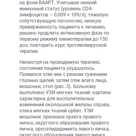
на фоне ВААРТ. Учитывая низкий
иммунный статус (уровень СD4-
лимфоцитов – 0,009 × 109/л), тяжелую
сопутствующую патологию, низкую
приверженность пациента к лечению,
решено продлить интенсивную фазу по
первому режиму химиотерапии до 150
доз, повторить курс противовирусной
терапии.
Несмотря на проводимую терапию,
состояние пациента ухудшалось.
Появился отек век с резким сужением
глазных щелей, затем отек всего лица,
мошонки, стоп (рис. 3). Больному
выполнено УЗИ мягких тканей: картина
характерна для воспалительных
изменений околоушной железы справа,
отека мягких тканей орбит. УЗИ
мошонки: признаки орхита правого
яичка, округлого образования правого
яичка, орхоэпидидимита левого яичка,
округлого образования левого яичка.