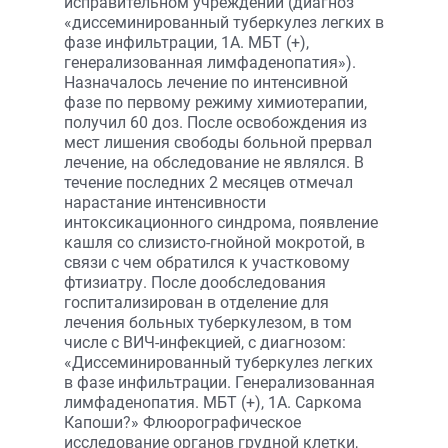
исправительном учреждении (диагноз
«диссеминированный туберкулез легких в
фазе инфильтрации, 1А. МБТ (+),
генерализованная лимфаденопатия»).
Назначалось лечение по интенсивной
фазе по первому режиму химиотерапии,
получил 60 доз. После освобождения из
мест лишения свободы больной прервал
лечение, на обследование не являлся. В
течение последних 2 месяцев отмечал
нарастание интенсивности
интоксикационного синдрома, появление
кашля со слизисто-гнойной мокротой, в
связи с чем обратился к участковому
фтизиатру. После дообследования
госпитализирован в отделение для
лечения больных туберкулезом, в том
числе с ВИЧ-инфекцией, с диагнозом:
«Диссеминированный туберкулез легких
в фазе инфильтрации. Генерализованная
лимфаденопатия. МБТ (+), 1А. Саркома
Капоши?» Флюорографическое
исследование органов грудной клетки,