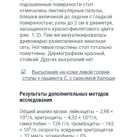
подошвенные поверхности стоп
отмечались лентикулярные папулы,
бляшки величиной до ладони с гладкой
поверхностью, узлы до 2 см в диаметре,
насыщенного красно-фиолетового цвета
(рис. 1, 2). Там же визуализировалась
древовидно разветвленная венозная
сеть. Ногтевые пластины стоп тотально
помутнены. Дермографизм красный,
стойкий. Других высыпаний нет.
Результаты дополнительных методов
исследования
Общий анализ крови:
лейкоциты – 2,98 ×
9
10
/л, эритроциты – 4,32 × 10¹²/л,
гемоглобин – 126 г/л, тромбоциты – 162
9
× 10
/л, скорость оседания эритроцитов
– 37 мм/ч, эозинофилы – 0%,