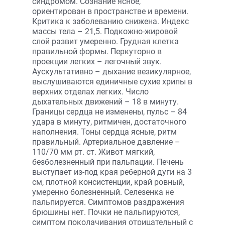
синдромом. Сознание ясное,
ориентирован в пространстве и времени.
Критика к заболеванию снижена. Индекс
массы тела – 21,5. Подкожно-жировой
слой развит умеренно. Грудная клетка
правильной формы. Перкуторно в
проекции легких – легочный звук.
Аускультативно – дыхание везикулярное,
выслушиваются единичные сухие хрипы в
верхних отделах легких. Число
дыхательных движений – 18 в минуту.
Границы сердца не изменены, пульс – 84
удара в минуту, ритмичен, достаточного
наполнения. Тоны сердца ясные, ритм
правильный. Артериальное давление –
110/70 мм рт. ст. Живот мягкий,
безболезненный при пальпации. Печень
выступает из-под края реберной дуги на 3
см, плотной консистенции, край ровный,
умеренно болезненный. Селезенка не
пальпируется. Симптомов раздражения
брюшины нет. Почки не пальпируются,
симптом поколачивания отрицательный с