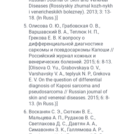
Diseases (Rossiyskiy zhurnal kozh-nykh
i venericheskikh bolezney). 2013; 3: 13-
18. (In Russ.)]
Олисова О. Ю., Грабовская О. В.,
Варшавский В. А., Теплюк Н. П.,
Грекова Е. В. К вопросу о
дифференциальной диагностике
саркомы и псевдосаркомы Капоши //
Российский журнал кожных и
венерических болезней. 2015; 6: 8-13.
[Olisova O. Yu., Grabovskaya O. V.,
Varshavsky V. A., teplyuk N. P., Grekova
E. V. Оn the question of differential
diagnosis of Kaposi sarcoma and
pseudosarcoma // Russian journal of
skin and venereal diseases. 2015; 6: 8-
13. (In Russ.)]
Восканян С. Э., Сюткин В. Е.,
Мальцева А. П., Рудаков В. С.,
Светлакова Д. С., Давтян А. А.,
Симавонян З. К., Галлямова А. Р.,