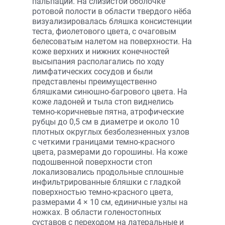
пальпации. На слизистой оболочке
ротовой полости в области твердого нёба
визуализировалась бляшка консистенции
теста, фиолетового цвета, с очаговым
белесоватым налетом на поверхности. На
коже верхних и нижних конечностей
высыпания располагались по ходу
лимфатических сосудов и были
представлены преимущественно
бляшками синюшно-багрового цвета. На
коже ладоней и тыла стоп виднелись
темно-коричневые пятна, атрофические
рубцы до 0,5 см в диаметре и около 10
плотных округлых безболезненных узлов
с четкими границами темно-красного
цвета, размерами до горошины. На коже
подошвенной поверхности стоп
локализовались продольные сплошные
инфильтрированные бляшки с гладкой
поверхностью темно-красного цвета,
размерами 4 × 10 см, единичные узлы на
ножках. В области голеностопных
суставов с переходом на латеральные и