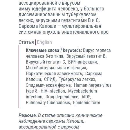
ассоциированной с вирусом
иммунодефицита человека, у больного
диссеминированным туберкулезом
легких, вирусными гепатитами В и С.
Саркома Капоши – мультифокальная
системная опухоль эндотелиального про
Статья
English
Ключевые слова / keywords:
Вирус герпеса
человека 8-го типа,
Вирусный гепатит В,
Вирусный гепатит С,
ВИЧ-инфекция,
Микобактериальная инфекция,
Наркотическая зависимость,
Саркома
Капоши,
СПИД,
Туберкулез легких,
Эпидемическая форма,
Human herpes virus
type 8,
HIV-infection,
Mycobacterium
infection,
Drug dependence,
AIDS,
Pulmonary tuberculosis,
Epidemic form
Резюме.
В статье описано клиническое
наблюдение саркомы Капоши,
ассоциированной с вирусом