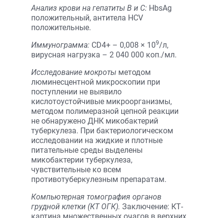
Анализ крови на гепатиты B и C:
HbsAg
положительный, антитела HCV
положительные.
9
Иммунограмма:
СD4+ – 0,008 × 10
/л,
вирусная нагрузка – 2 040 000 коп./мл.
Исследование мокроты
методом
люминесцентной микроскопии при
поступлении не выявило
кислотоустойчивые микроорганизмы,
методом полимеразной цепной реакции
не обнаружено ДНК микобактерий
туберкулеза. При бактериологическом
исследовании на жидкие и плотные
питательные среды выделены
микобактерии туберкулеза,
чувствительные ко всем
противотуберкулезным препаратам.
Компьютерная томография органов
грудной клетки (КТ ОГК).
Заключение: КТ-
картина множественных очагов в верхних