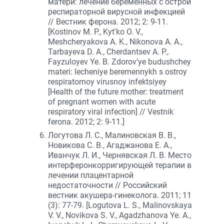
матери: лечение беременных с острой
респираторной вирусной инфекцией
// Вестник ферона. 2012; 2: 9-11.
[Kostinov M. P., Kyt'ko O. V.,
Meshcheryakova A. K., Nikonova A. A.,
Tarbayeva D. A., Cherdantsev A. P.,
Fayzuloyev Ye. B. Zdorov'ye budushchey
materi: lecheniye beremennykh s ostroy
respiratornoy virusnoy infektsiyey
[Health of the future mother: treatment
of pregnant women with acute
respiratory viral infection] // Vestnik
ferona. 2012; 2: 9-11.]
Логутова Л. С., Малиновская В. В.,
Новикова С. В., Агаджанова Е. А.,
Иванчук Л. И., Чернявская Л. В. Место
интерферонкорригирующей терапии в
лечении плацентарной
недостаточности // Российский
вестник акушера-гинеколога. 2011; 11
(3): 77-79. [Logutova L. S., Malinovskaya
V. V., Novikova S. V., Agadzhanova Ye. A.,