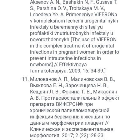
Aksenov A. N., Bashakin N. F., Guseva T.
S., Parshina O. V., Troitskaya M. V.,
Lebedeva Ye. A. Primeneniye VIFERONa
v kompleksnom lechenii urogenital'nykh
infektsiy u beremennykh s tsel'yu
profilaktiki vnutriutrobnykh infektsiy u
novorozhdennykh [The use of VIFERON
in the complex treatment of urogenital
infections in pregnant women in order to
prevent intrauterine infections in
newborns] // Effektivnaya
farmakoterapiya. 2009; 16: 34-39.]
Милованов А. П., Малиновская В. В.,
Выжлова Е. Н., Зароченцева Н. В.,
Кещьян Л. В., Фокина Т. В., Микаэлян
А. В. Противовоспалительный эффект
препарата ВИФЕРОН® при
хронической папилломавирусной
инфекции беременных женщин по
данным морфометрии плацент //
Клиническая и экспериментальная
морфология. 2017; 2 (22): 28-33.