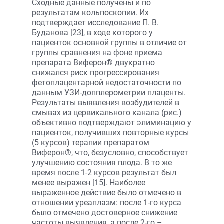
Сходные данные получены и по
результатам кольпоскопии. Их
подтверждает исследование П. В.
Буданова [23], в ходе которого у
пациенток основной группы в отличие от
группы сравнения на фоне приема
препарата Виферон® двукратно
снижался риск прогрессирования
фетоплацентарной недостаточности по
данным УЗИ-допплерометрии плаценты.
Результаты выявления возбудителей в
смывах из цервикального канала (рис.)
объективно подтверждают элиминацию у
пациенток, получивших повторные курсы
(5 курсов) терапии препаратом
Виферон®, что, безусловно, способствует
улучшению состояния плода. В то же
время после 1-2 курсов результат был
менее выражен [15]. Наиболее
выраженное действие было отмечено в
отношении уреаплазм: после 1-го курса
было отмечено достоверное снижение
частоты выявления, а после 2-го –