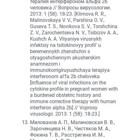
терапия интерфероном альфа 2б
человека // Вопросы вирусологии.
2013: 1 (58): 18-23. [Klimova R. R.,
Malinovskaya V. V., Parshina O. V.,
Guseva T. S., Novikova S. V., Torshchina
Z. V., Zarochentseva N. V., Tsibizov A. A.,
Kushch A. A. Vliyaniye virusnykh
infektsiy na tsitokinovyy profil' u
beremennykh zhenshchin s
otyagoshchennym akusherskim
anamnezom i
immunokorrigiruyushchaya terapiya
interferonom al'fa 2b cheloveka
[Influence of viral infections on the
cytokine profile in pregnant women with
a burdened obstetric history and
immune corrective therapy with human
interferon alpha 2b] // Voprosy
virusologii. 2013: 1 (58): 18-23.]
Милованов А. П., Малиновская В. В.,
Зароченцева Н. В., Чистяков М. А.,
Фокина Т. В., Расстригина И. М.,