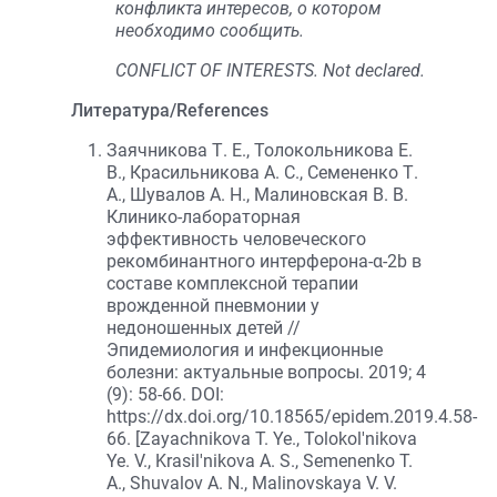
конфликта интересов, о котором
необходимо сообщить.
CONFLICT OF INTERESTS. Not declared.
Литература/References
Заячникова Т. Е., Толокольникова Е.
В., Красильникова А. С., Семененко Т.
А., Шувалов А. Н., Малиновская В. В.
Клинико-лабораторная
эффективность человеческого
рекомбинантного интерферона-α-2b в
составе комплексной терапии
врожденной пневмонии у
недоношенных детей //
Эпидемиология и инфекционные
болезни: актуальные вопросы. 2019; 4
(9): 58-66. DOI:
https://dx.doi.org/10.18565/epidem.2019.4.58-
66. [Zayachnikova T. Ye., Tolokol'nikova
Ye. V., Krasil'nikova A. S., Semenenko T.
A., Shuvalov A. N., Malinovskaya V. V.