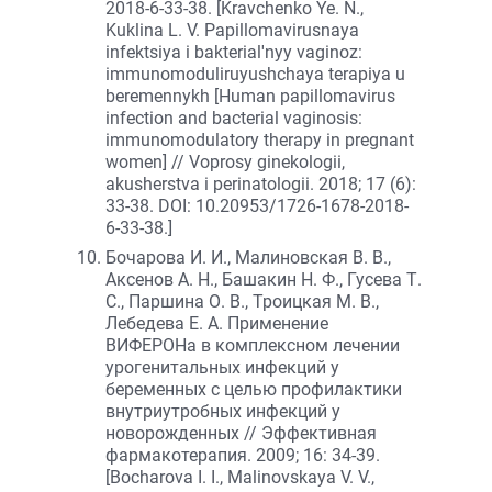
2018-6-33-38. [Kravchenko Ye. N.,
Kuklina L. V. Papillomavirusnaya
infektsiya i bakterial'nyy vaginoz:
immunomoduliruyushchaya terapiya u
beremennykh [Human papillomavirus
infection and bacterial vaginosis:
immunomodulatory therapy in pregnant
women] // Voprosy ginekologii,
akusherstva i perinatologii. 2018; 17 (6):
33-38. DOI: 10.20953/1726-1678-2018-
6-33-38.]
Бочарова И. И., Малиновская В. В.,
Аксенов А. Н., Башакин Н. Ф., Гусева Т.
С., Паршина О. В., Троицкая М. В.,
Лебедева Е. А. Применение
ВИФЕРОНа в комплексном лечении
урогенитальных инфекций у
беременных с целью профилактики
внутриутробных инфекций у
новорожденных // Эффективная
фармакотерапия. 2009; 16: 34-39.
[Bocharova I. I., Malinovskaya V. V.,