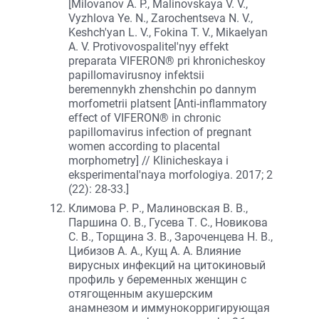
[Milovanov A. P., Malinovskaya V. V.,
Vyzhlova Ye. N., Zarochentseva N. V.,
Keshch'yan L. V., Fokina T. V., Mikaelyan
A. V. Protivovospalitel'nyy effekt
preparata VIFERON® pri khronicheskoy
papillomavirusnoy infektsii
beremennykh zhenshchin po dannym
morfometrii platsent [Anti-inflammatory
effect of VIFERON® in chronic
papillomavirus infection of pregnant
women according to placental
morphometry] // Klinicheskaya i
eksperimental'naya morfologiya. 2017; 2
(22): 28-33.]
Климова Р. Р., Малиновская В. В.,
Паршина О. В., Гусева Т. С., Новикова
С. В., Торщина З. В., Зароченцева Н. В.,
Цибизов А. А., Кущ А. А. Влияние
вирусных инфекций на цитокиновый
профиль у беременных женщин с
отягощенным акушерским
анамнезом и иммунокорригирующая