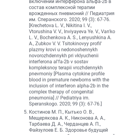
включении интерферона альфа-2b в
состав комплексной терапии
врожденных пневмоний // Педиатрия
им. Сперанского. 2020; 99 (3): 67-76.
[Krechetova L. V., Nikitina I. V.,
Vtorushina V. V., Inviyayeva Ye. V., Van'ko
L. V., Bochenkova A. S., Lenyushkina A.
A., Zubkov V. V. Tsitokinovyy profil'
plazmy krovi u nedonoshennykh
novorozhdennykh pri vklyuchenii
interferona al'fa-2b v sostav
kompleksnoy terapii vrozhdennykh
pnevmoniy [Plasma cytokine profile
blood in premature newborns with the
inclusion of interferon alpha-2b in the
complex therapy of congenital
pneumonia] // Pediatriya im.
Speranskogo. 2020; 99 (3): 67-76.]
Костинов М. П., Кытько О. В.,
Мещерякова А. К., Никонова А. А.,
Тарбаева Д. А., Черданцев А. П.,
Файзулоев Е. Б. Здоровье будущей