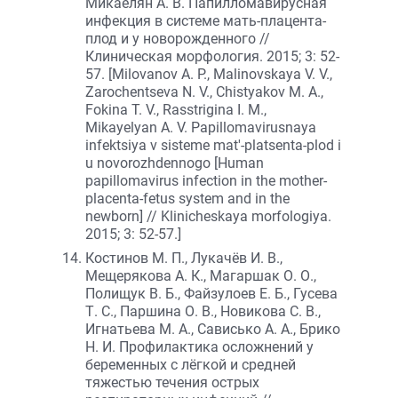
Микаелян А. В. Папилломавирусная
инфекция в системе мать-плацента-
плод и у новорожденного //
Клиническая морфология. 2015; 3: 52-
57. [Milovanov A. P., Malinovskaya V. V.,
Zarochentseva N. V., Chistyakov M. A.,
Fokina T. V., Rasstrigina I. M.,
Mikayelyan A. V. Papillomavirusnaya
infektsiya v sisteme mat'-platsenta-plod i
u novorozhdennogo [Human
papillomavirus infection in the mother-
placenta-fetus system and in the
newborn] // Klinicheskaya morfologiya.
2015; 3: 52-57.]
Костинов М. П., Лукачёв И. В.,
Мещерякова А. К., Магаршак О. О.,
Полищук В. Б., Файзулоев Е. Б., Гусева
Т. С., Паршина О. В., Новикова С. В.,
Игнатьева М. А., Сависько А. А., Брико
Н. И. Профилактика осложнений у
беременных с лёгкой и средней
тяжестью течения острых