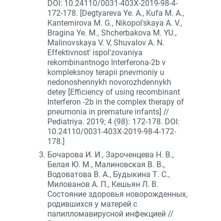
DOI: 10.24110/0031-403X-2019-98-4-
172-178. [Degtyareva Ye. A., Kufa M. A.,
Kantemirova M. G., Nikopol'skaya A. V.,
Bragina Ye. M., Shcherbakova M. YU.,
Malinovskaya V. V, Shuvalov A. N.
Effektivnost' ispol'zovaniya
rekombinantnogo Interferona-2b v
kompleksnoy terapii pnevmoniy u
nedonoshennykh novorozhdennykh
detey [Efficiency of using recombinant
Interferon -2b in the complex therapy of
pneumonia in premature infants] //
Pediatriya. 2019; 4 (98): 172-178. DOI:
10.24110/0031-403X-2019-98-4-172-
178.]
Бочарова И. И., Зароченцева Н. В.,
Белая Ю. М., Малиновская В. В.,
Водоватова В. А., Будыкина Т. С.,
Милованов А. П., Кешьян Л. В.
Состояние здоровья новорожденных,
родившихся у матерей с
папилломавирусной инфекцией //