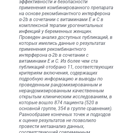
эффективности и безопасности
применения комбинированного препарата
на основе рекомбинантного интерферона
α-2b в сочетании с витаминами Е и С в
комплексной терапии урогенитальных
инфекций у беременных женщин.
Проведен анализ доступных публикаций, в
которых имелись данные о результатах
применения рекомбинантного
интерферона α-2b в сочетании с
витаминами Е и С. Из более чем ста
публикаций отобрано 11, соответствующих
критериям включения, содержащих
подробную информацию и выводы по
проведенным рандомизированным и
нерандомизированным качественным
открытым клиническим исследованиям, в
которые вошло 874 пациента (520 в
основной группе, 354 в группе сравнения).
Разнообразие конечных точек и подходов
к оценке результатов не позволило
провести метаанализ данных,
соответствующий современным