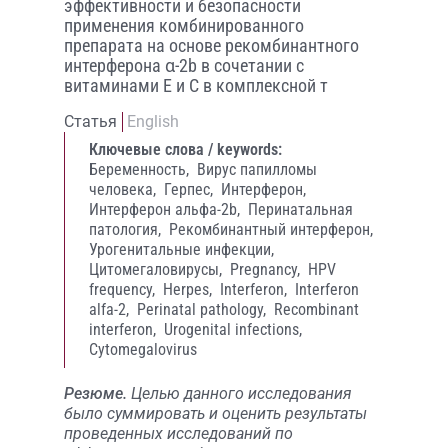
эффективности и безопасности
применения комбинированного
препарата на основе рекомбинантного
интерферона α-2b в сочетании с
витаминами Е и С в комплексной т
Статья
English
Ключевые слова / keywords:
Беременность,
Вирус папилломы
человека,
Герпес,
Интерферон,
Интерферон альфа-2b,
Перинатальная
патология,
Рекомбинантный интерферон,
Урогенитальные инфекции,
Цитомегаловирусы,
Pregnancy,
HPV
frequency,
Herpes,
Interferon,
Interferon
alfa-2,
Perinatal pathology,
Recombinant
interferon,
Urogenital infections,
Cytomegalovirus
Резюме.
Целью данного исследования
было суммировать и оценить результаты
проведенных исследований по