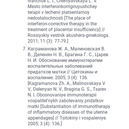
Ivanchuk L. I., Chernyavskaya L. V.
Mesto interferonkorrigiruyushchey
terapii v lechenii platsentarnoy
nedostatochnosti [The place of
interferon-corrective therapy in the
treatment of placental insufficiency] //
Rossiyskiy vestnik akushera-ginekologa.
2011; 11 (3): 77-79.]
Каграманова Ж. А., Малиновская В.
В., Деленян Н. В., Брагина Г. С., Царев
Н. И. Обоснование иммунотерапии
воспалительных заболеваний
придатков матки // Цитокины и
воспаление. 2005; 3 (4): 136.
[Kagramanova Zh. A., Malinovskaya V.
V., Delenyan N. V., Bragina G. S., Tsarev
N. I. Obosnovaniye immunoterapii
vospalitel'nykh zabolevaniy pridatkov
matki [Substantiation of immunotherapy
of inflammatory diseases of the uterine
appendages] // Tsitokiny i vospaleniye.
2005; 3 (4): 136.]