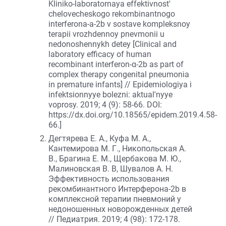
Kliniko-laboratornaya effektivnost'
chelovecheskogo rekombinantnogo
interferona-a-2b v sostave kompleksnoy
terapii vrozhdennoy pnevmonii u
nedonoshennykh detey [Clinical and
laboratory efficacy of human
recombinant interferon-α-2b as part of
complex therapy congenital pneumonia
in premature infants] // Epidemiologiya i
infektsionnyye bolezni: aktual'nyye
voprosy. 2019; 4 (9): 58-66. DOI:
https://dx.doi.org/10.18565/epidem.2019.4.58-
66.]
Дегтярева Е. А., Куфа М. А.,
Кантемирова М. Г., Никопольская А.
В., Брагина Е. М., Щербакова М. Ю.,
Малиновская В. В, Шувалов А. Н.
Эффективность использования
рекомбинантного Интерферона-2b в
комплексной терапии пневмоний у
недоношенных новорожденных детей
// Педиатрия. 2019; 4 (98): 172-178.