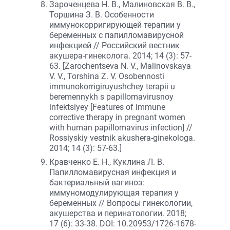
Зароченцева Н. В., Малиновская В. В.,
Торшина З. В. Особенности
иммунокорригирующей терапии у
беременных с папилломавирусной
инфекцией // Российский вестник
акушера-гинеколога. 2014; 14 (3): 57-
63. [Zarochentseva N. V., Malinovskaya
V. V., Torshina Z. V. Osobennosti
immunokorrigiruyushchey terapii u
beremennykh s papillomavirusnoy
infektsiyey [Features of immune
corrective therapy in pregnant women
with human papillomavirus infection] //
Rossiyskiy vestnik akushera-ginekologa.
2014; 14 (3): 57-63.]
Кравченко Е. Н., Куклина Л. В.
Папилломавирусная инфекция и
бактериальный вагиноз:
иммуномодулирующая терапия у
беременных // Вопросы гинекологии,
акушерства и перинатологии. 2018;
17 (6): 33-38. DOI: 10.20953/1726-1678-