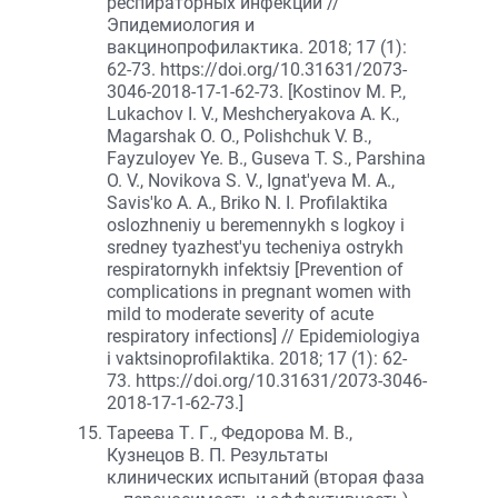
респираторных инфекций //
Эпидемиология и
вакцинопрофилактика. 2018; 17 (1):
62-73. https://doi.org/10.31631/2073-
3046-2018-17-1-62-73. [Kostinov M. P.,
Lukachov I. V., Meshcheryakova A. K.,
Magarshak O. O., Polishchuk V. B.,
Fayzuloyev Ye. B., Guseva T. S., Parshina
O. V., Novikova S. V., Ignat'yeva M. A.,
Savis'ko A. A., Briko N. I. Profilaktika
oslozhneniy u beremennykh s logkoy i
sredney tyazhest'yu techeniya ostrykh
respiratornykh infektsiy [Prevention of
complications in pregnant women with
mild to moderate severity of acute
respiratory infections] // Epidemiologiya
i vaktsinoprofilaktika. 2018; 17 (1): 62-
73. https://doi.org/10.31631/2073-3046-
2018-17-1-62-73.]
Тареева Т. Г., Федорова М. В.,
Кузнецов В. П. Результаты
клинических испытаний (вторая фаза