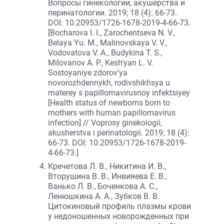
Вопросы гинекологии, акушерства и
перинатологии. 2019; 18 (4): 66-73.
DOI: 10.20953/1726-1678-2019-4-66-73.
[Bocharova I. I., Zarochentseva N. V.,
Belaya Yu. M., Malinovskaya V. V.,
Vodovatova V. A., Budykina T. S.,
Milovanov A. P., Kesh'yan L. V.
Sostoyaniye zdorov'ya
novorozhdennykh, rodivshikhsya u
materey s papillomavirusnoy infektsiyey
[Health status of newborns born to
mothers with human papillomavirus
infection] // Voprosy ginekologii,
akusherstva i perinatologii. 2019; 18 (4):
66-73. DOI: 10.20953/1726-1678-2019-
4-66-73.]
Кречетова Л. В., Никитина И. В.,
Вторушина В. В., Инвияева Е. В.,
Ванько Л. В., Боченкова А. С.,
Ленюшкина А. А., Зубков В. В.
Цитокиновый профиль плазмы крови
у недоношенных новорожденных при