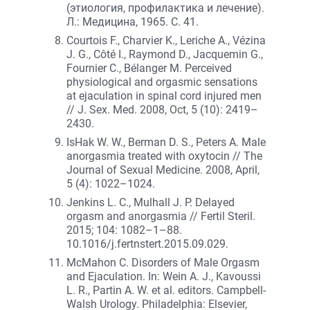
(этиология, профилактика и лечение).
Л.: Медицина, 1965. С. 41.
Courtois F., Charvier K., Leriche A., Vézina
J. G., Côté I., Raymond D., Jacquemin G.,
Fournier C., Bélanger M. Perceived
physiological and orgasmic sensations
at ejaculation in spinal cord injured men
// J. Sex. Med. 2008, Oct, 5 (10): 2419–
2430.
IsHak W. W., Berman D. S., Peters A. Male
anorgasmia treated with oxytocin // The
Journal of Sexual Medicine. 2008, April,
5 (4): 1022–1024.
Jenkins L. C., Mulhall J. P. Delayed
orgasm and anorgasmia // Fertil Steril.
2015; 104: 1082–1–88.
10.1016/j.fertnstert.2015.09.029.
McMahon C. Disorders of Male Orgasm
and Ejaculation. In: Wein A. J., Kavoussi
L. R., Partin A. W. et al. editors. Campbell-
Walsh Urology. Philadelphia: Elsevier,