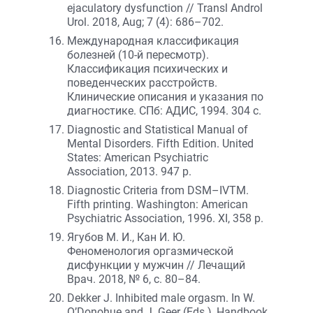
ejaculatory dysfunction // Transl Androl
Urol. 2018, Aug; 7 (4): 686–702.
Международная классификация
болезней (10-й пересмотр).
Классификация психических и
поведенческих расстройств.
Клинические описания и указания по
диагностике. СПб: АДИС, 1994. 304 с.
Diagnostic and Statistical Manual of
Mental Disorders. Fifth Edition. United
States: American Psychiatric
Association, 2013. 947 p.
Diagnostic Criteria from DSM–IVTM.
Fifth printing. Washington: American
Psychiatric Association, 1996. XI, 358 p.
Ягубов М. И., Кан И. Ю.
Феноменология оргазмической
дисфункции у мужчин // Лечащий
Врач. 2018, № 6, с. 80–84.
Dekker J. Inhibited male orgasm. In W.
O’Donohue and J. Geer (Eds.), Handbook