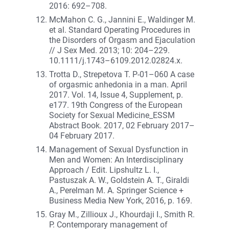
2016: 692–708.
McMahon C. G., Jannini E., Waldinger M.
et al. Standard Operating Procedures in
the Disorders of Orgasm and Ejaculation
// J Sex Med. 2013; 10: 204–229.
10.1111/j.1743–6109.2012.02824.x.
Trotta D., Strepetova T. P-01–060 A case
of orgasmic anhedonia in a man. April
2017. Vol. 14, Issue 4, Supplement, p.
e177. 19th Congress of the European
Society for Sexual Medicine_ESSM
Abstract Book. 2017, 02 February 2017–
04 February 2017.
Management of Sexual Dysfunction in
Men and Women: An Interdisciplinary
Approach / Edit. Lipshultz L. I.,
Pastuszak A. W., Goldstein A. T., Giraldi
A., Perelman M. A. Springer Science +
Business Media New York, 2016, p. 169.
Gray M., Zillioux J., Khourdaji I., Smith R.
P. Contemporary management of