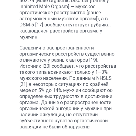
302.74 (Male Orgasmic Disorder [formerly
Inhibited Male Orgasm] — мужское
оргастическое расстройство [ранее
заторможенный мужской оргазм]), а в
DSM-5 [17] вообще отсутствует рубрика,
касающаяся расстройств оргазма у
мужчин.
Сведения о распространенности
оргазмических расстройств существенно
отличаются у разных авторов [19].
Источник [20] сообщает, что расстройства
такого типа возникают только у 1–3%
мужского населения. По данным NHSLS
[21] в некоторых ситуациях по крайней
мере oт 5% до 14% мужчин сообщают об
определенных трудностях в достижении
оргазма. Данные о распространенности
оргазмической ангедонии у мужчин при
наличии эякуляции, но отсутствии
субъективного чувства оргастической
разрядки не были обнаружены.