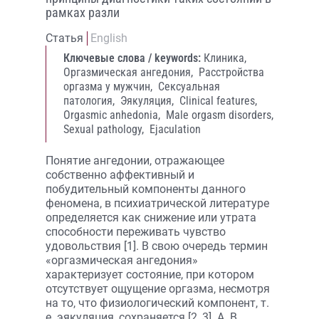
рамках разли
Статья
English
Ключевые слова / keywords:
Клиника,
Оргазмическая ангедония,
Расстройства
оргазма у мужчин,
Сексуальная
патология,
Эякуляция,
Сlinical features,
Orgasmic anhedonia,
Male orgasm disorders,
Sexual pathology,
Ejaculation
Понятие ангедонии, отражающее
собственно аффективный и
побудительный компоненты данного
феномена, в психиатрической литературе
определяется как снижение или утрата
способности переживать чувство
удовольствия [1]. В свою очередь термин
«оргазмическая ангедония»
характеризует состояние, при котором
отсутствует ощущение оргазма, несмотря
на то, что физиологический компонент, т.
е. эякуляция, сохраняется [2, 3]. А. В.