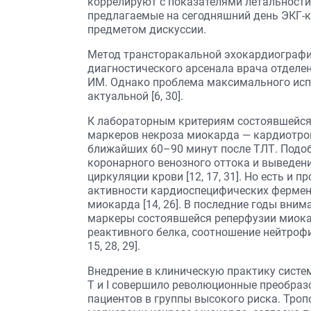
коррелируют с показателями летальности 
предлагаемые на сегодняшний день ЭКГ-к
предметом дискуссии.
Метод трансторакальной эхокардиографи
диагностического арсенала врача отделе
ИМ. Однако проблема максимального исп
актуальной [6, 30].
К лабораторным критериям состоявшейся
маркеров некроза миокарда — кардиотроп
ближайших 60–90 минут после ТЛТ. Подо
коронарного венозного оттока и выведен
циркуляции крови [12, 17, 31]. Но есть и
активности кардиоспецифических фермен
миокарда [14, 26]. В последние годы вни
маркеры состоявшейся реперфузии миока
реактивного белка, соотношение нейтрофи
15, 28, 29].
Внедрение в клиническую практику систе
T и I совершило революционные преобраз
пациентов в группы высокого риска. Тро