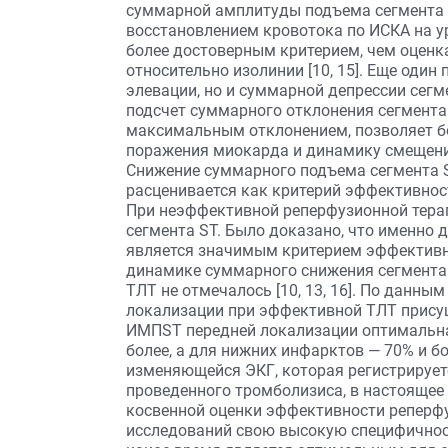
суммарной амплитуды подъема сегмента S
восстановлением кровотока по ИСКА на у
более достоверным критерием, чем оценк
относительно изолинии [10, 15]. Еще один
элевации, но и суммарной депрессии сегме
подсчет суммарного отклонения сегмента S
максимальным отклонением, позволяет б
поражения миокарда и динамику смещени
Снижение суммарного подъема сегмента S
расценивается как критерий эффективнос
При неэффективной реперфузионной тера
сегмента ST. Было доказано, что именно
является значимым критерием эффективно
динамике суммарного снижения сегмента
ТЛТ не отмечалось [10, 13, 16]. По данн
локализации при эффективной ТЛТ присущ
ИМПST передней локализации оптимальна
более, а для нижних инфарктов — 70% и бо
изменяющейся ЭКГ, которая регистрирует
проведенного тромболизиса, в настоящее
косвенной оценки эффективности реперфу
исследований свою высокую специфичност