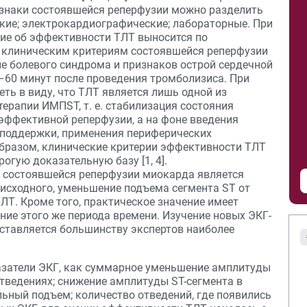
знаки состоявшейся реперфузии можно разделить
кие; электрокардиографические; лабораторные. При
ние об эффективности ТЛТ выносится по
К клиническим критериям состоявшейся реперфузии
е болевого синдрома и признаков острой сердечной
–60 минут после проведения тромболизиса. При
еть в виду, что ТЛТ является лишь одной из
ерапии ИМПST, т. е. стабилизация состояния
 эффективной реперфузии, а на фоне введения
 поддержки, применения периферических
образом, клинические критерии эффективности ТЛТ
огую доказательную базу [1, 4].
состоявшейся реперфузии миокарда является
 исходного, уменьшение подъема сегмента ST от
ТЛТ. Кроме того, практическое значение имеет
ение этого же периода времени. Изучение новых ЭКГ-
ставляется большинству экспертов наиболее
азатели ЭКГ, как суммарное уменьшение амплитуды
тведениях; снижение амплитуды ST-сегмента в
ьный подъем; количество отведений, где появились