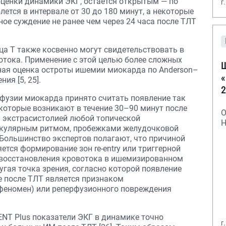
ценки динамики ЭКГ, остается открытым — по
г
ется в интервале от 30 до 180 минут, а некоторые
ое суждение не ранее чем через 24 часа после ТЛТ
ца T также косвенно могут свидетельствовать в
отока. Применение с этой целью более сложных
Ш
ьная оценка остроты ишемии миокарда по Anderson–
«
ия [5, 25].
2
фузии миокарда принято считать появление так
оторые возникают в течение 30–90 минут после
О
 экстрасистолией любой топической
Н
икулярным ритмом, пробежками желудочковой
Большинство экспертов полагают, что причиной
тся формирование зон re-entry или триггерной
 восстановления кровотока в ишемизированном
ругая точка зрения, согласно которой появление
 после ТЛТ является признаком
w феномен) или реперфузионного повреждения
NT Plus показатели ЭКГ в динамике точно
г