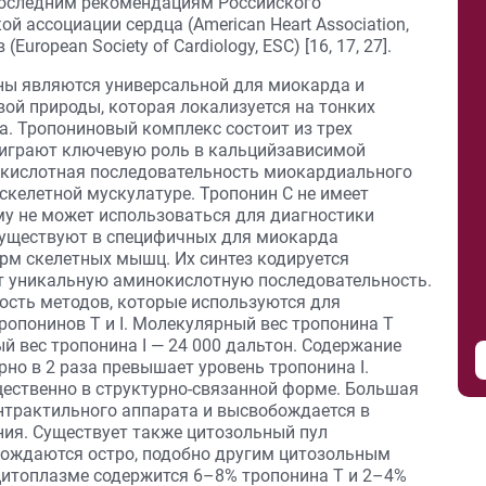
последним рекомендациям Российского
 ассоциации сердца (American Heart Association,
uropean Society of Cardiology, ESC) [16, 17, 27].
ны являются универсальной для миокарда и
ой природы, которая локализуется на тонких
. Тропониновый комплекс состоит из трех
ки играют ключевую роль в кальцийзависимой
кислотная последовательность миокардиального
скелетной мускулатуре. Тропонин С не имеет
у не может использоваться для диагностики
существуют в специ­фичных для миокарда
рм скелетных мышц. Их синтез кодируется
т уникальную аминокислотную последовательность.
ость методов, которые используются для
понинов Т и I. Молекулярный вес тропонина Т
й вес тропонина I — 24 000 дальтон. Содержание
но в 2 раза превышает уровень тропонина I.
ественно в структурно-связанной форме. Большая
контрактильного аппарата и высвобождается в
ния. Существует также цитозольный пул
бождаются остро, подобно другим цитозольным
 цитоплазме содержится 6–8% тропонина Т и 2–4%