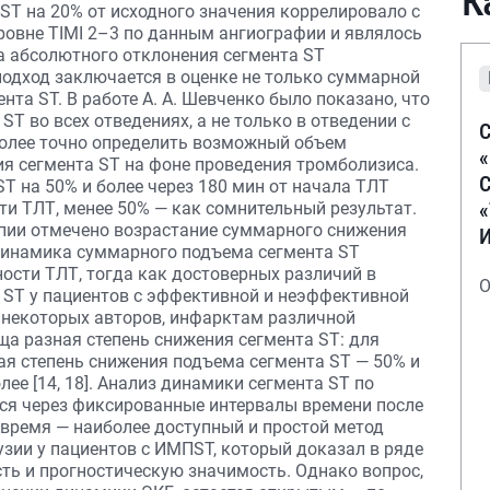
К
T на 20% от исходного значения коррелировало с
ровне TIMI 2–3 по данным ангиографии и являлось
а абсолютного отклонения сегмента ST
 подход заключается в оценке не только суммарной
нта ST. В работе А. А. Шевченко было показано, что
T во всех отведениях, а не только в отведении с
С
олее точно определить возможный объем
я сегмента ST на фоне проведения тромболизиса.
С
T на 50% и более через 180 мин от начала ТЛТ
ти ТЛТ, менее 50% — как сомнительный результат.
пии отмечено возрастание суммарного снижения
 динамика суммарного подъема сегмента ST
сти ТЛТ, тогда как достоверных различий в
О
 ST у пациентов с эффективной и неэффективной
ым некоторых авторов, инфарктам различной
а разная степень снижения сегмента ST: для
я степень снижения подъема сегмента ST — 50% и
лее [14, 18]. Анализ динамики сегмента ST по
ся через фиксированные интервалы времени после
 время — наиболее доступный и простой метод
зии у пациентов с ИМПST, который доказал в ряде
ь и прогностическую значимость. Однако вопрос,