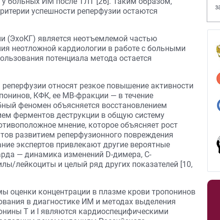
у больных ИМ после ТЛТ [26]. Таким образом,
з
ритерии успешности реперфузии остаются
В
и (ЭхоКГ) является неотъемлемой частью
ния неотложной кардиологии в работе с больными
ользования потенциала метода остается
 реперфузии относят резкое повышение активности
онинов, КФК, ее МВ-фракции — в течение
бный феномен объясняется восстановлением
ием ферментов деструкции в общую систему
 противоположное мнение, которое объясняет рост
тов развитием реперфузионного повреждения
мание экспертов привлекают другие вероятные
рда — динамика изменений D-димера, С-
лы/лейкоциты и целый ряд других показателей [10,
мы оценки концентрации в плазме крови тропонинов
ования в диагностике ИМ и методах выделения
понины T и I являются кардиоспецифическими