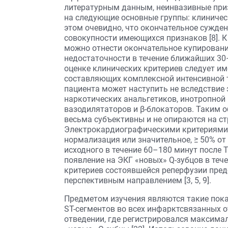
литературным данным, неинвазивные при
на следующие основные группы: клиничес
этом очевидно, что окончательное сужде
совокупности имеющихся признаков [8]. 
можно отнести окончательное купировани
недостаточности в течение ближайших 30
оценке клинических критериев следует им
составляющих комплексной интенсивной т
пациента может наступить не вследствие
наркотических анальгетиков, инотропной
вазодилятаторов и β-блокаторов. Таким 
весьма субъективны и не опираются на стр
Электрокардиографическими критериями 
нормализация или значительное, ≥ 50% от
исходного в течение 60–180 минут после 
появление на ЭКГ «новых» Q-зубцов в теч
критериев состоявшейся реперфузии пред
перспективным направлением [3, 5, 9].
Предметом изучения являются такие пок
ST-сегментов во всех инфарктсвязанных о
отведении, где регистрировался максимал