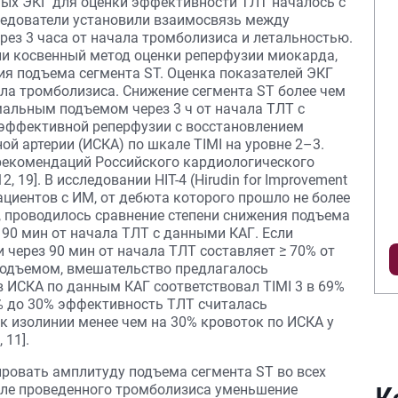
нных ЭКГ для оценки эффективности ТЛТ началось с
следователи установили взаимосвязь между
рез 3 часа от начала тромболизиса и летальностью.
жили косвенный метод оценки реперфузии миокарда,
ия подъема сегмента ST. Оценка показателей ЭКГ
ала тромболизиса. Снижение сегмента ST более чем
имальным подъемом через 3 ч от начала ТЛТ с
 эффективной реперфузии с восстановлением
й артерии (ИСКА) по шкале TIMI на уровне 2–3.
 рекомендаций Российского кардиологического
 19]. В исследовании HIT-4 (Hirudin for Improvement
пациентов с ИМ, от дебюта которого прошло не более
, проводилось сравнение степени снижения подъема
 90 мин от начала ТЛТ с данными КАГ. Если
 через 90 мин от начала ТЛТ составляет ≥ 70% от
подъемом, вмешательство предлагалось
 ИСКА по данным КАГ соответствовал TIMI 3 в 69%
0% до 30% эффективность ТЛТ считалась
к изолинии менее чем на 30% кровоток по ИСКА у
 11].
ировать амплитуду подъема сегмента ST во всех
осле проведенного тромболизиса уменьшение