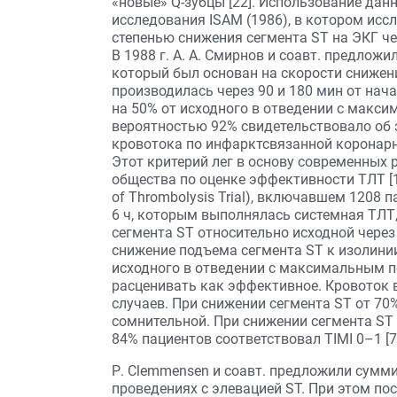
«новые» Q-зубцы [22]. Использование да
исследования ISAM (1986), в котором ис
степенью снижения сегмента ST на ЭКГ че
В 1988 г. А. А. Смирнов и соавт. предло
который был основан на скорости снижен
производилась через 90 и 180 мин от нач
на 50% от исход­ного в отведении с макс
вероятностью 92% свидетельствовало об
кровотока по инфарктсвязанной коронарно
Этот критерий лег в основу современных
общества по оценке эффективности ТЛТ [12,
of Thrombolysis Trial), включавшем 1208 
6 ч, которым выполнялась системная ТЛТ
сегмента ST относительно исходной через
снижение подъема сегмента ST к изолинии
исходного в отведении с максимальным 
расценивать как эффективное. Кровоток в
случаев. При снижении сегмента ST от 7
сомнительной. При снижении сегмента ST 
84% пациентов соответствовал TIMI 0–1 [7,
Р. Clemmensen и соавт. предложили сумм
проведениях с элевацией ST. При этом п