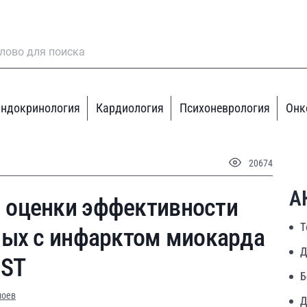
ндокринология
Кардиология
Психоневрология
Онк
20674
А
 оценки эффективности
Т
ных с инфарктом миокарда
Д
 ST
Б
лоев
Д