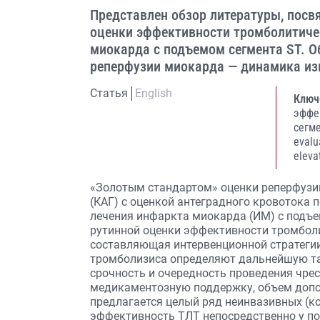
Представлен обзор литературы, пос
оценки эффективности тромболитиче
миокарда с подъемом сегмента ST. 
реперфузии миокарда — динамика из
Статья
English
Ключ
эффе
сегме
evalu
eleva
«Золотым стандартом» оценки реперфузи
(КАГ) с оценкой антеградного кровотока 
лечения инфаркта миокарда (ИМ) с подъе
рутинной оценки эффективности тромболи
составляющая интервенционной стратегии 
тромболизиса определяют дальнейшую так
срочность и очередность проведения чре
медикаментозную поддержку, объем дополн
предлагается целый ряд неинвазивных (к
эффективность ТЛТ непосредственно у пос