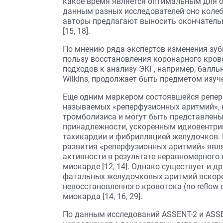
какое время является оптимальным для о
данным разных исследователей оно колебл
авторы предлагают выносить окончательн
[15, 18].
По мнению ряда экспертов изменения зуб
пользу восстановления коронарного кров
подходов к анализу ЭКГ, например, балл
Wilkins, продолжает быть предметом изучен
Еще одним маркером состоявшейся репер
называемых «реперфузионных аритмий», к
тромболизиса и могут быть представлены
принадлежности, ускоренным идиовентр
тахикардии и фибрилляцией желудочков. 
развития «реперфузионных аритмий» являе
активности в результате неравномерного
миокарде [12, 14]. Однако существует и д
фатальных желудочковых аритмий вскоре
невосстановленного кровотока (no-reflo
миокарда [14, 16, 29].
По данным исследований ASSENT-2 и ASSE