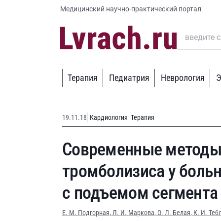
Медицинский научно-практический портал
Терапия
Педиатрия
Неврология
Э
19.11.18
Кардиология
Терапия
Современные методы
тромболизиса у боль
с подъемом сегмента
Е. М. Подгорная,
Л. И. Маркова,
О. Л. Белая,
К. И. Теб