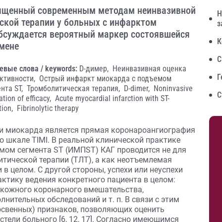
вященный современным методам неинвазивной
Н
ской терапии у больных с инфарктом
з
Обсуждается вероятный маркер состоявшейся
К
мене
С
евые слова / keywords:
D-димер,
Неинвазивная оценка
Г
ктивности,
Острый инфаркт миокарда с подъемом
нта ST,
Тромболитическая терапия,
D-dimer,
Noninvasive
С
ation of efficacy,
Acute myocardial infarction with ST-
tion,
Fibrinolytic therapy
и миокарда является прямая коронароангиография
по шкале TIMI. В реальной клинической практике
мом сегмента ST (ИМПST) КАГ проводится не для
тической терапии (ТЛТ), а как неотъ­емлемая
в целом. С другой стороны, успехи или неуспехи
тику ведения конкретного пациента в целом:
скожного коронарного вмешательства,
ительных обследований и т. п. В связи с этим
освенных) признаков, позволяющих оценить
тели больного [6, 12, 17]. Согласно имеющимся