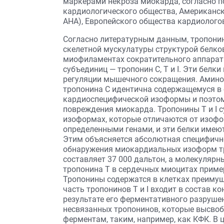
маркерами некроза миокарда, согласно 
кардиологического общества, Американской
AHA), Европейского общества кардиологов (E
Согласно литературным данным, тропони
скелетной мускулатуры структурой белков
миофиламентах сократительного аппарата
субъединиц — тропонин С, Т и I. Эти бел
регуляции мышечного сокращения. Амино
тропонина С идентична содержащемуся в 
кардиоспецифической изоформы и поэтом
повреждения миокарда. Тропонины Т и I 
изоформах, которые отличаются от изофо
определенными генами, и эти белки имею
Этим объясняется абсолютная специфичн
обнаружения миокардиальных изоформ тро
составляет 37 000 дальтон, а молекулярны
тропонина Т в сердечных миоцитах пример
Тропонины содержатся в клетках преимущ
часть тропонинов T и I входит в состав 
результате его ферментативного разруше
несвязанных тропонинов, которые высво
ферментам, таким, например, как КФК. В