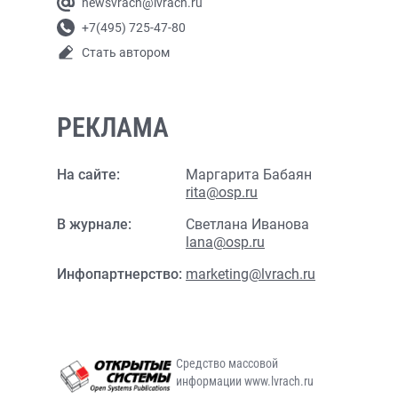
newsvrach@lvrach.ru
+7(495) 725-47-80
Стать автором
РЕКЛАМА
На сайте:
Маргарита Бабаян
rita@osp.ru
В журнале:
Светлана Иванова
lana@osp.ru
Инфопартнерство:
marketing@lvrach.ru
Средство массовой
информации www.lvrach.ru