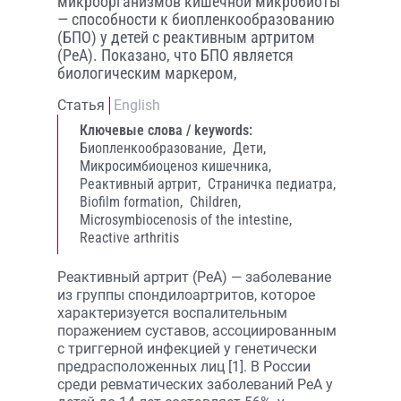
микроорганизмов кишечной микробиоты
— способности к биопленкообразованию
(БПО) у детей с реактивным артритом
(РеА). Показано, что БПО является
биологическим маркером,
Статья
English
Ключевые слова / keywords:
Биопленкообразование,
Дети,
Микросимбиоценоз кишечника,
Реактивный артрит,
Страничка педиатра,
Biofilm formation,
Children,
Microsymbiocenosis of the intestine,
Reactive arthritis
Реактивный артрит (РеА) — заболевание
из группы спондилоартритов, которое
характеризуется воспалительным
поражением суставов, ассоциированным
с триггерной инфекцией у генетически
предрасположенных лиц [1]. В России
среди ревматических заболеваний РеА у