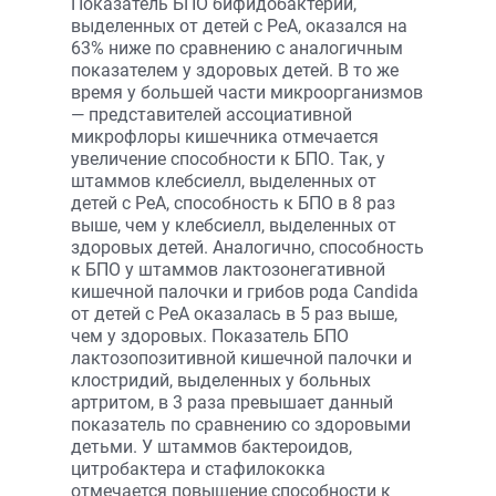
Показатель БПО бифидобактерий,
выделенных от детей с РеА, оказался на
63% ниже по сравнению с аналогичным
показателем у здоровых детей. В то же
время у большей части микроорганизмов
— представителей ассоциативной
микрофлоры кишечника отмечается
увеличение способности к БПО. Так, у
штаммов клебсиелл, выделенных от
детей с РеА, способность к БПО в 8 раз
выше, чем у клебсиелл, выделенных от
здоровых детей. Аналогично, способность
к БПО у штаммов лактозонегативной
кишечной палочки и грибов рода Candida
от детей с РеА оказалась в 5 раз выше,
чем у здоровых. Показатель БПО
лактозопозитивной кишечной палочки и
клостридий, выделенных у больных
артритом, в 3 раза превышает данный
показатель по сравнению со здоровыми
детьми. У штаммов бактероидов,
цитробактера и стафилококка
отмечается повышение способности к