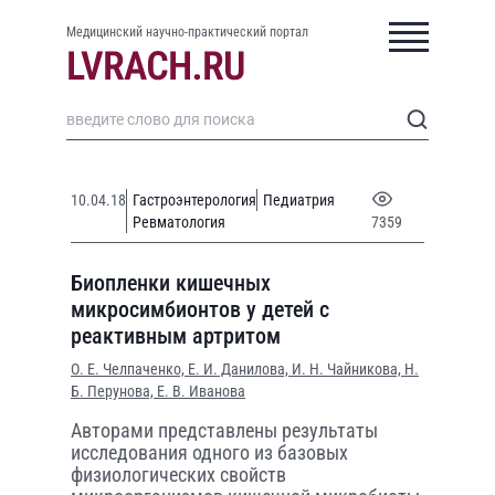
Медицинский научно-практический портал
10.04.18
Гастроэнтерология
Педиатрия
Ревматология
7359
Биопленки кишечных
микросимбионтов у детей с
реактивным артритом
О. Е. Челпаченко,
Е. И. Данилова,
И. Н. Чайникова,
Н.
Б. Перунова,
Е. В. Иванова
Авторами представлены результаты
исследования одного из базовых
физиологических свойств