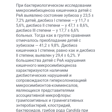
При бактериологическом исследовании
микросимбиоценоза кишечника детей с
РеА выявлено состояние эубиоза у 23,5 ±
7,2% детей, дисбиоз I степени — у 11,7 ±
5,6%, дисбиоз II степени — у 47,1 ± 8,6%,
дисбиоз III степени — у 17,7 ± 6,6%
больных. Тогда как в группе сравнения
отмечалось преобладание детей с
эубиозом — 41,2 ± 9,8%. Дисбиоз
кишечника I степени, равно как и дисбиоз
II степени, выявлен у 29,4 ± 6,2%. У
большинства детей с РеА нарушения
кишечного микросимбиоценоза
характеризуются наличием
дисбиотических нарушений и
сопровождаются гиперколонизацией
микросимбионтов-комменсалов,
являющихся представителями
ассоциативной микрофлоры:
грампозитивных и грамнегативных
энтеробактерий, клостридий,
бактероидов, грибов рода
Candida
при