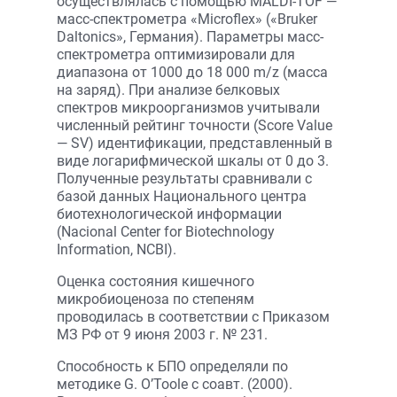
осуществлялась с помощью MALDI-TOF —
масс-спектрометра «Microflex» («Bruker
Daltonics», Германия). Параметры масс-
спектрометра оптимизировали для
диапазона от 1000 до 18 000 m/z (масса
на заряд). При анализе белковых
спектров микроорганизмов учитывали
численный рейтинг точности (Score Value
— SV) идентификации, представленный в
виде логарифмической шкалы от 0 до 3.
Полученные результаты сравнивали с
базой данных Национального центра
биотехнологической информации
(Nacional Center for Biotechnology
Information, NCBI).
Оценка состояния кишечного
микробиоценоза по степеням
проводилась в соответствии с Приказом
МЗ РФ от 9 июня 2003 г. № 231.
Способность к БПО определяли по
методике G. O’Toole с соавт. (2000).