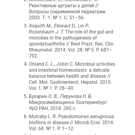
Реактивные артриты у детей //
Вопросы современной педиатрии.
2003. Т. 1. № 1. С. 51–56.
Asquith M., Elewaut D., Lin P.,
Rosenbaum J. T.
The role of the gut and
microbes in the pathogenesis of
spondyloarthritis // Best Pract. Res. Clin.
Rheumatol. 2014. Vol. 28. № 5. P. 687–
702.
Ohland C. L., Jobin С.
Microbial activities
and intestinal homeostasis: a delicate
balance between health and disease //
Cell. Mol. Gastroenterol. Hepatol. 2015.
Vol. 1. № 1. P. 28–40.
Бухарин О. В., Перунова Н. Б.
Микросимбиоценоз. Екатеринбург:
УрО РАН, 2014. 260 с.
Mulcahy L. R.
Pseudomonas aeruginosa
biofilms in disease // Microb Ecol. 2014.
Vol. 68. № 1. P. 1–12.