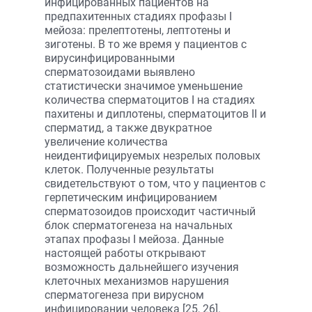
инфицированных пациентов на
предпахитенных стадиях профазы I
мейоза: прелептотены, лептотены и
зиготены. В то же время у пациентов с
вирусинфицированными
сперматозоидами выявлено
статистически значимое уменьшение
количества сперматоцитов I на стадиях
пахитены и диплотены, сперматоцитов II и
сперматид, а также двукратное
увеличение количества
неидентифицируемых незрелых половых
клеток. Полученные результаты
свидетельствуют о том, что у пациентов с
герпетическим инфицированием
сперматозоидов происходит частичный
блок сперматогенеза на начальных
этапах профазы I мейоза. Данные
настоящей работы открывают
возможность дальнейшего изучения
клеточных механизмов нарушения
сперматогенеза при вирусном
инфицировании человека [25, 26].