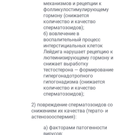
механизмов и рецепции к
фолликулостимулирующему
гормону (снижается
количество и качество
сперматозоидов);
б) вовлечение в
воспалительный процесс
интерстициальных клеток
Лейдига нарушает рецепцию к
лютеинизирующему гормону и
снижает выработку
тестостерона — формирование
гипергонадотропного
гипогонадизма (снижается
количество и качество
сперматозоидов);
2) повреждение сперматозоидов со
снижением их качества (терато- и
астенозооспермия):
а) факторами патогенности
вирусов;