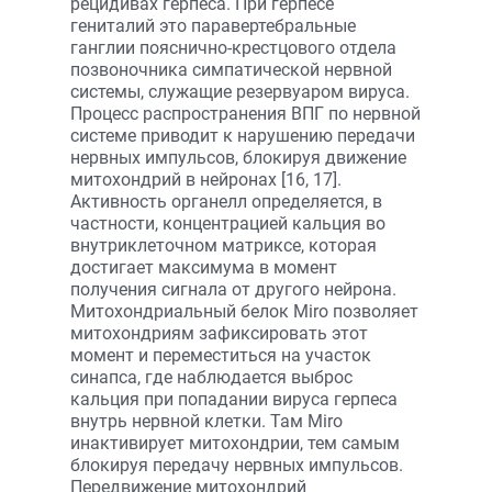
рецидивах герпеса. При герпесе
гениталий это паравертебральные
ганглии пояснично-крестцового отдела
позвоночника симпатической нервной
системы, служащие резервуаром вируса.
Процесс распространения ВПГ по нервной
системе приводит к нарушению передачи
нервных импульсов, блокируя движение
митохондрий в нейронах [16, 17].
Активность органелл определяется, в
частности, концентрацией кальция во
внутриклеточном матриксе, которая
достигает максимума в момент
получения сигнала от другого нейрона.
Митохондриальный белок Miro позволяет
митохондриям зафиксировать этот
момент и переместиться на участок
синапса, где наблюдается выброс
кальция при попадании вируса герпеса
внутрь нервной клетки. Там Miro
инактивирует митохондрии, тем самым
блокируя передачу нервных импульсов.
Передвижение митохондрий