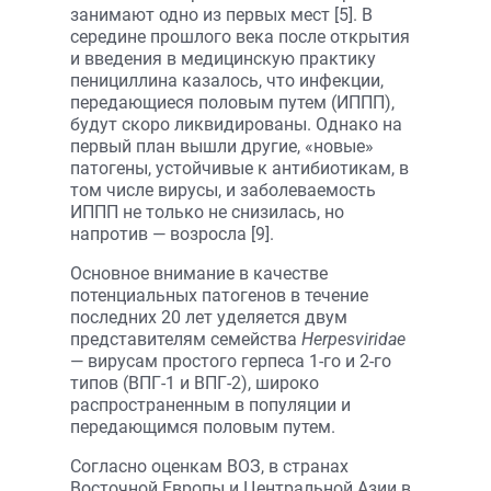
занимают одно из первых мест [5]. В
середине прошлого века после открытия
и введения в медицинскую практику
пенициллина казалось, что инфекции,
передающиеся половым путем (ИППП),
будут скоро ликвидированы. Однако на
первый план вышли другие, «новые»
патогены, устойчивые к антибиотикам, в
том числе вирусы, и заболеваемость
ИППП не только не снизилась, но
напротив — возросла [9].
Основное внимание в качестве
потенциальных патогенов в течение
последних 20 лет уделяется двум
представителям семейства
Herpesviridae
— вирусам простого герпеса 1-го и 2-го
типов (ВПГ-1 и ВПГ-2), широко
распространенным в популяции и
передающимся половым путем.
Согласно оценкам ВОЗ, в странах
Восточной Европы и Центральной Азии в