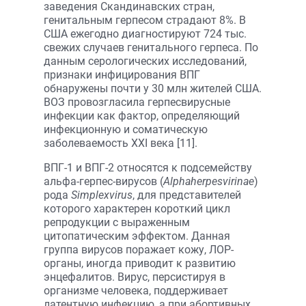
заведения Скандинавских стран,
генитальным герпесом страдают 8%. В
США ежегодно диагностируют 724 тыс.
свежих случаев генитального герпеса. По
данным серологических исследований,
признаки инфицирования ВПГ
обнаружены почти у 30 млн жителей США.
ВОЗ провозгласила герпесвирусные
инфекции как фактор, определяющий
инфекционную и соматическую
заболеваемость XXI века [11].
ВПГ-1 и ВПГ-2 относятся к подсемейству
альфа-герпес-вирусов (
Alpha­herpesvirinae
)
рода
Simplexvirus
, для представителей
которого характерен короткий цикл
репродукции с выраженным
цитопатическим эффектом. Данная
группа вирусов поражает кожу, ЛОР-
органы, иногда приводит к развитию
энцефалитов. Вирус, персистируя в
организме человека, поддерживает
латентную инфекцию, а при абортивных