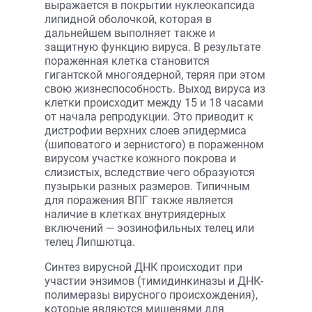
выражается в покрытии нуклеокапсида
липидной оболочкой, которая в
дальнейшем выполняет также и
защитную функцию вируса. В результате
пораженная клетка становится
гигантской многоядерной, теряя при этом
свою жизнеспособность. Выход вируса из
клетки происходит между 15 и 18 часами
от начала репродукции. Это приводит к
дистрофии верхних слоев эпидермиса
(шиповатого и зернистого) в пораженном
вирусом участке кожного покрова и
слизистых, вследствие чего образуются
пузырьки разных размеров. Типичным
для поражения ВПГ также является
наличие в клетках внутриядерных
включений — эозинофильных телец или
телец Липшютца.
Синтез вирусной ДНК происходит при
участии энзимов (тимидинкиназы и ДНК-
полимеразы вирусного происхождения),
которые являются мишенями для