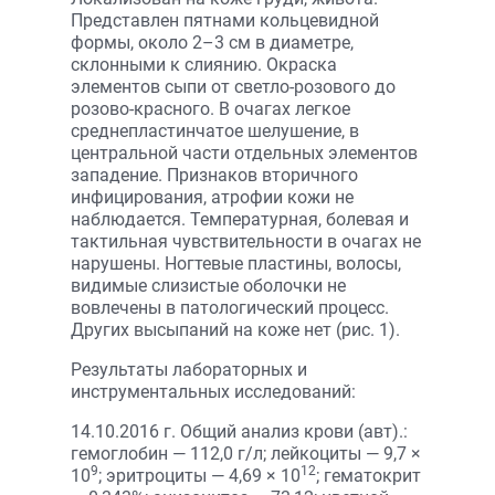
Представлен пятнами кольцевидной
формы, около 2–3 см в диаметре,
склонными к слиянию. Окраска
элементов сыпи от светло-розового до
розово-красного. В очагах легкое
среднепластинчатое шелушение, в
центральной части отдельных элементов
западение. Признаков вторичного
инфицирования, атрофии кожи не
наблюдается. Температурная, болевая и
тактильная чувствительности в очагах не
нарушены. Ногтевые пластины, волосы,
видимые слизистые оболочки не
вовлечены в патологический процесс.
Других высыпаний на коже нет (рис. 1).
Результаты лабораторных и
инструментальных исследований:
14.10.2016 г. Общий анализ крови (авт).:
гемоглобин — 112,0 г/л; лейкоциты — 9,7 ×
9
12
10
; эритроциты — 4,69 × 10
; гематокрит