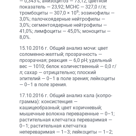
— 0,343%; анизоцитоз — 73,12; цветной
показатель — 23,92; MCHC — 327,0 г/л;
9
тромбоциты — 307,0 × 10
; эозинофилы —
3,0%; палочкоядерные нейтрофилы —
3,0%; сегментоядерные нейтрофилы —
41,0%; лимфоциты — 45,0%; моноциты —
8,0%.
15.10.2016 г. Общий анализ мочи: цвет
соломенно-желтый; прозрачность —
прозрачная; реакция — 6,0 pH; удельный
вес — 1010; белок количественный — 0,0 г/
л; сахар — отрицательно; плоский
эпителий — 0–1 в поле зрения; лейкоциты
— 0–1 в поле зрения.
17.10.2016 г. Общий анализ кала (копро­
грамма): консистенция —
кашицеобразный; цвет коричневый;
мышечные волокна переваренные — 0–1;
растительная клетчатка переваримая —
0–1; растительная клетчатка
непереваримая — 1–3; лейкоциты — 1–2;