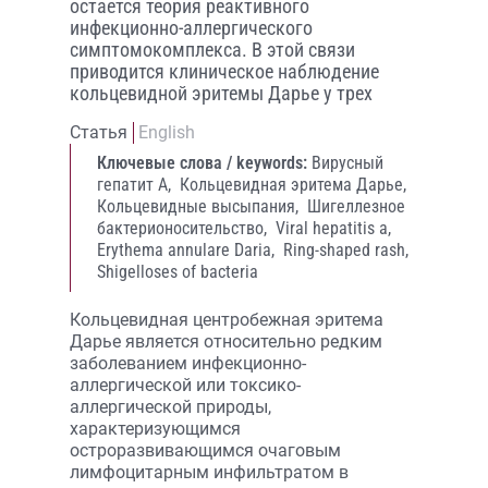
остается теория реактивного
инфекционно-аллергического
симптомокомплекса. В этой связи
приводится клиническое наблюдение
кольцевидной эритемы Дарье у трех
Статья
English
Ключевые слова / keywords:
Вирусный
гепатит А,
Кольцевидная эритема Дарье,
Кольцевидные высыпания,
Шигеллезное
бактерионосительство,
Viral hepatitis a,
Erythema annulare Daria,
Ring-shaped rash,
Shigelloses of bacteria
Кольцевидная центробежная эритема
Дарье является относительно редким
заболеванием инфекционно-
аллергической или токсико-
аллергической природы,
характеризующимся
остроразвивающимся очаговым
лимфоцитарным инфильтратом в