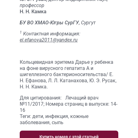
профессор
Н. Н. Камка
БУ ВО ХМАО-Югры СурГУ,
Сургут
1
Контактная информация:
el.efanova2011@yandex.ru
Кольцевидная эритема Дарье у ребенка
на фоне вирусного гепатита А и
шигеллезного бактерионосительства/ Е.
Н. Ефанова, Л. Л. Катанахова, Ю. Э. Русак,
Н. Н. Камка.
Для цитирования: Лечащий врач
№11/2017; Номера страниц в выпуске: 14-
16
Теги: дети, инфекция, кожные
заболевания, сыпь
Купить номер с этой статьей