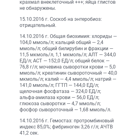
крахмал внеклеточный +++; яйца глистов
не обнаружены.
15.10.2016 г. Соскоб на энтеробиоз:
отрицательный.
14.10.2016 г. Общая биохимия: хлориды —
104,0 ммоль/л; кальций общий — 2,4
ммоль/л; общий билирубин и фракции —
11,5 мкмоль/л, 1,1 мкмоль/л; АЛТ — 344,0
ЕД/л; АСТ — 152,0 ЕД/л; общий белок —
76,8 г/л; мочевина сыворотки крови — 5,0
ммоль/л; креатинин сывороточный — 40,0
мкмоль/л; калий — 4,4 ммоль/л; натрий —
141,0 ммоль/л; ГГТП — 144,0 ЕД/л;
щелочная фосфатаза — 324,0 ЕД/л;
альфа-амилаза крови — 56,0 ЕД/л;
глюкоза сыворотки — 4,7 ммоль/л;
фосфор сывороточный — 1,68 ммоль/л.
14.10.2016 г. Гемостаз: протромбиновый
индекс 85,0%; фибриноген 3,26 г/л; АЧТВ
41,2 сек.