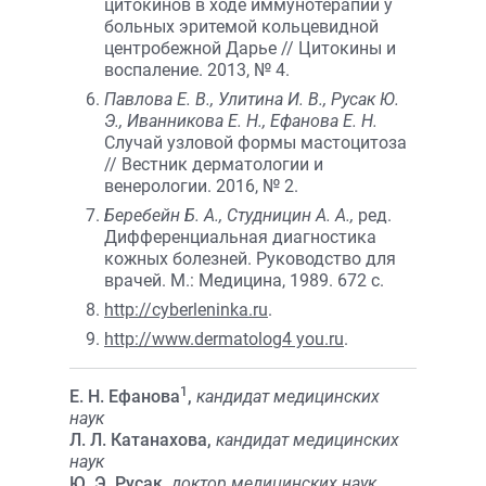
цитокинов в ходе иммунотерапии у
больных эритемой кольцевидной
центробежной Дарье // Цитокины и
воспаление. 2013, № 4.
Павлова Е. В., Улитина И. В., Русак Ю.
Э., Иванникова Е. Н., Ефанова Е. Н.
Случай узловой формы мастоцитоза
// Вестник дерматологии и
венерологии. 2016, № 2.
Беребейн Б. А., Студницин А. А.,
ред.
Дифференциальная диагностика
кожных болезней. Руководство для
врачей. М.: Медицина, 1989. 672 с.
http://cyberleninka.ru
.
http://www.dermatolog4 you.ru
.
1
Е. Н. Ефанова
,
кандидат медицинских
наук
Л. Л. Катанахова,
кандидат медицинских
наук
Ю. Э. Русак,
доктор медицинских наук,