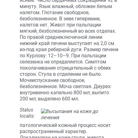
ясные. Число сердечных сокращений 92 в
минуту. Язык влажный, обложен белым
налетом. Глотание свободное,
безболезненное. В зеве гиперемии,
налетов нет. Живот при пальпации
мягкий, безболезненный во всех отделах.
По правой среднеключичной линии
нижний край печени выступает на 2,0 см
из-под края реберной дуги. Размер печени
по Курлову: 12–10–9. При пальпации
селезенка не определяется. Симптом
поколачивания отрицательный с обеих
сторон. Стула в отделении не было.
Мочеиспускание свободное,
безболезненное. Моча светлая. Диурез:
внутривенно капельно 800 мл; выпито
200 мл; выделено 600 мл.
Status
localis:
патологический кожный процесс носит
распространенный характер.
Локализован на коже груди, живота.