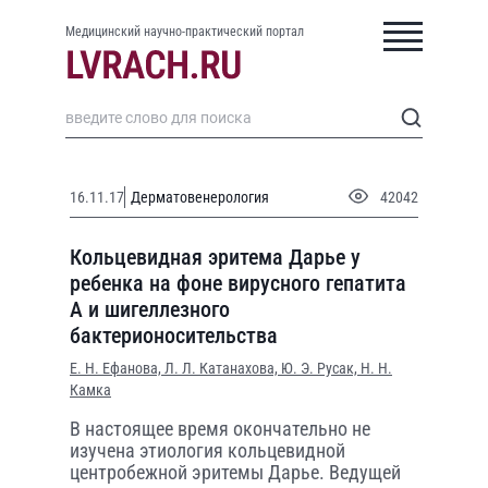
Медицинский научно-практический портал
16.11.17
Дерматовенерология
42042
Кольцевидная эритема Дарье у
ребенка на фоне вирусного гепатита
А и шигеллезного
бактерионосительства
Е. Н. Ефанова,
Л. Л. Катанахова,
Ю. Э. Русак,
Н. Н.
Камка
В настоящее время окончательно не
изучена этиология кольцевидной
центробежной эритемы Дарье. Ведущей