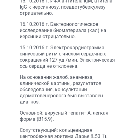
15.10.2016 г. ИФА антитела IgM, атитела
IgG к иерсиниозу, псевдотуберкулезу
отрицательно.
16.10.2016 г. Бактериологическое
исследование биоматериала (кал) на
иерсинии отрицательно.
15.10.2016 г. Электрокардиограмма:
синусовый ритм с числом сердечных
сокращений 127 уд./мин. Электрическая
ось сердца не отклонена.
На основании жалоб, анамнеза,
клинической картины, результатов
обследования, консультации
дерматовенеролога был выставлен
диагноз:
Основной: вирусный гепатит A, легкая
форма (B15.9).
Сопутствующий: кольцевидная
центробежная эритема Дарье (L53.1).