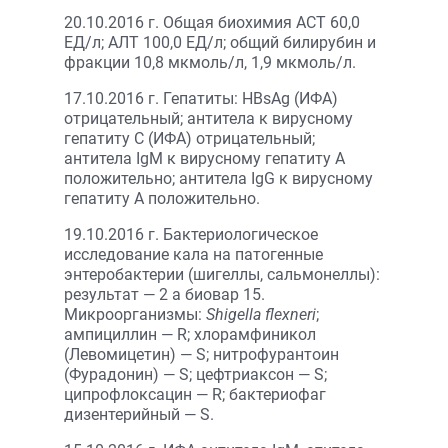
20.10.2016 г. Общая биохимия АСТ 60,0
ЕД/л; АЛТ 100,0 ЕД/л; общий билирубин и
фракции 10,8 мкмоль/л, 1,9 мкмоль/л.
17.10.2016 г. Гепатиты: HBsAg (ИФА)
отрицательный; антитела к вирусному
гепатиту С (ИФА) отрицательный;
антитела IgM к вирусному гепатиту А
положительно; антитела IgG к вирусному
гепатиту А положительно.
19.10.2016 г. Бактериологическое
исследование кала на патогенные
энтеробактерии (шигеллы, сальмонеллы):
результат — 2 а биовар 15.
Микроорганизмы:
Shigella flexneri
;
ампициллин — R; хлорамфиникол
(Левомицетин) — S; нитрофурантоин
(Фурадонин) — S; цефтриаксон — S;
ципрофлоксацин — R; бактериофаг
дизентерийный — S.