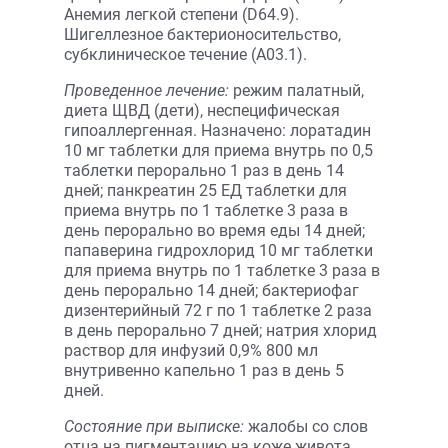
Анемия легкой степени (D64.9).
Шигеллезное бактерионосительство,
субклиническое течение (A03.1).
Проведенное лечение:
режим палатный,
диета ЩВД (дети), неспецифическая
гипоаллергенная. Назначено: лоратадин
10 мг таблетки для приема внутрь по 0,5
таблетки перорально 1 раз в день 14
дней; панкреатин 25 ЕД таблетки для
приема внутрь по 1 таблетке 3 раза в
день перорально во время еды 14 дней;
папаверина гидрохлорид 10 мг таблетки
для приема внутрь по 1 таблетке 3 раза в
день перорально 14 дней; бактериофаг
дизентерийный 72 г по 1 таблетке 2 раза
в день перорально 7 дней; натрия хлорид
раствор для инфузий 0,9% 800 мл
внутривенно капельно 1 раз в день 5
дней.
Состояние при выписке:
жалобы со слов
отца на пигментацию на коже живота.