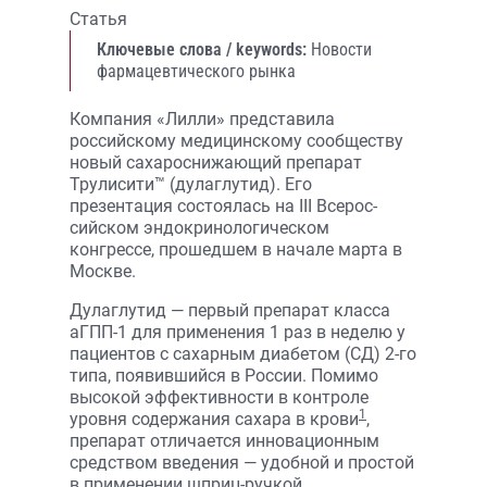
Статья
Ключевые слова / keywords:
Новости
фармацевтического рынка
Компания «Лилли» представила
российскому медицинскому сообществу
новый сахароснижающий препарат
Трулисити™ (дулаглутид). Его
презентация состоялась на III Всерос­
сийском эндокринологическом
конгрессе, прошедшем в начале марта в
Москве.
Дулаглутид — первый препарат класса
аГПП-1 для применения 1 раз в неделю у
пациентов с сахарным диабетом (СД) 2-го
типа, появившийся в России. Помимо
высокой эффективности в контроле
1
уровня содержания сахара в крови
,
препарат отличается инновационным
средством введения — удобной и простой
в применении шприц-ручкой.