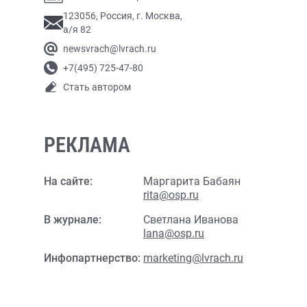
123056, Россия, г. Москва,
а/я 82
newsvrach@lvrach.ru
+7(495) 725-47-80
Стать автором
РЕКЛАМА
На сайте:
Маргарита Бабаян
rita@osp.ru
В журнале:
Светлана Иванова
lana@osp.ru
Инфопартнерство:
marketing@lvrach.ru