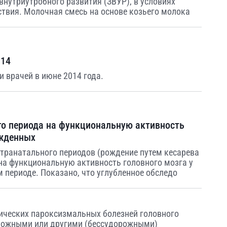
внутриутробного развития (ЗВУР), в условиях
ствия. Молочная смесь на основе козьего молока
014
 врачей в июне 2014 года.
го периода на функциональную активность
ожденных
нтранатального периодов (рождение путем кесарева
 на функциональную активность головного мозга у
 периоде. Показано, что углубленное обследо
ических пароксизмальных болезней головного
рожными или другими (бессудорожными)