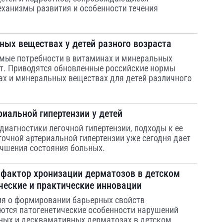
еханизмы развития и особенности течения
ных веществах у детей разного возраста
имые потребности в витаминах и минеральных
ет. Приводятся обновленные российские нормы
ах и минеральных веществах для детей различного
риальной гипертензии у детей
иагностики легочной гипертензии, подходы к ее
гочной артериальной гипертензии уже сегодня дает
учшения состояния больных.
 фактор хронизации дерматозов в детском
ические и практические инновации
ия о формировании барьерных свойств
ются патогенетические особенности нарушений
ных и десквамативных дерматозах в детском