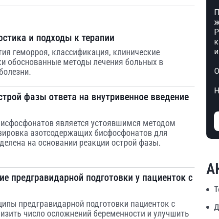
П
ж
Р
остика и подходы к терапии
к
и
ия геморроя, классификация, клинические
ки обоснованные методы лечения больных в
О
болезни.
Н
строй фазы ответа на внутривенное введение
бисфосфонатов является устоявшимся методом
озировка азотсодержащих бисфосфонатов для
делена на основании реакции острой фазы.
А
е предгравидарной подготовки у пациенток с
Т
ципы предгравидарной подготовки пациенток с
Д
изить число осложнений беременности и улучшить