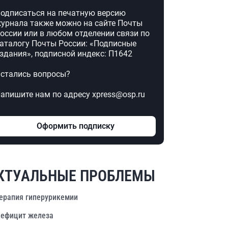
одписаться на печатную версию
урнала также можно на сайте Почты
оссии или в любом отделении связи по
аталогу Почты России: «Подписные
здания», подписной индекс: П1642
стались вопросы?
апишите нам по адресу xpress@osp.ru
Оформить подписку
КТУАЛЬНЫЕ ПРОБЛЕМЫ
ерапия гиперурикемии
ефицит железа