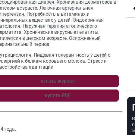
ссоциированная диарея. Хронизация дерматозов в
етском возрасте. Легочная артериальная
ипертензия. Потребность в витаминах и
инеральных веществах у детей. Эндокринная
атология. Наружная терапия атопического
ерматита. Хронические вирусные гепатиты.
пилепсия в детском возрасте. Осложненный
еринатальный период
утрициология. Пищевая толерантность у детей с
ллергией к белкам коровьего молока. Стресс и
асстройства адаптации
купить журнал
купить PDF
В
п
4 года.
ж