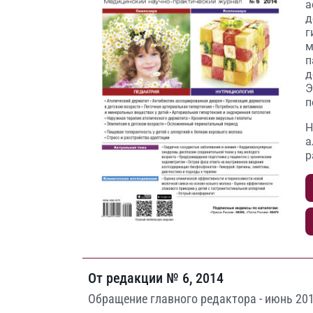
а
д
г
м
п
д
Э
п
Н
а
р
От редакции № 6, 2014
Обращение главного редактора - июнь 201