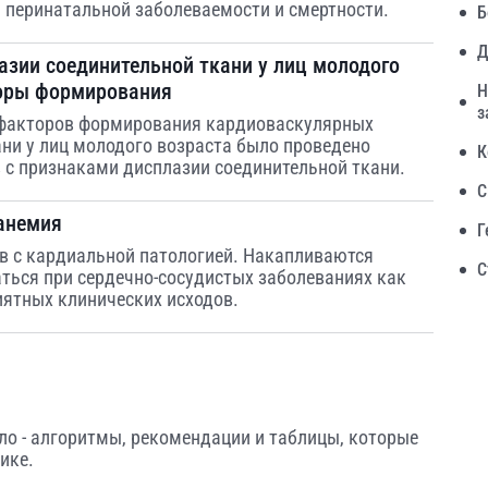
 перинатальной заболеваемости и смертности.
Б
Д
зии соединительной ткани у лиц молодого
торы формирования
Н
з
и факторов формирования кардиоваскулярных
ни у лиц молодого возраста было проведено
К
 с признаками дисплазии соединительной ткани.
С
 анемия
Г
ов с кардиальной патологией. Накапливаются
С
аться при сердечно-сосудистых заболеваниях как
ятных клинических исходов.
ло - алгоритмы, рекомендации и таблицы, которые
ике.