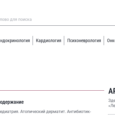
ндокринология
Кардиология
Психоневрология
Онк
А
Зде
одержание
«Ле
едиатрия. Атопический дерматит. Антибиотик-