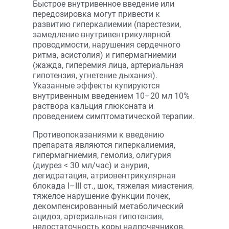
Быстрое внутривенное введение или
передозировка могут привести к
развитию гиперкалиемии (парестезии,
замедление внутривентрикулярной
проводимости, нарушения сердечного
ритма, асистолия) и гипермагниемии
(жажда, гиперемия лица, артериальная
гипотензия, угнетение дыхания).
Указанные эффекты купируются
внутривенным введением 10–20 мл 10%
раствора кальция глюконата и
проведением симптоматической терапии.
Противопоказаниями к введению
препарата являются гиперкалиемия,
гипермагниемия, гемолиз, олигурия
(диурез < 30 мл/час) и анурия,
дегидратация, атриовентрикулярная
блокада I–III ст., шок, тяжелая миастения,
тяжелое нарушение функции почек,
декомпенсированный метаболический
ацидоз, артериальная гипотензия,
недостаточность коры надпочечников,