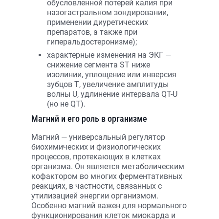
обусловленной потерей калия при
назогастральном зондировании,
применении диуретических
препаратов, а также при
гиперальдостеронизме);
характерные изменения на ЭКГ —
снижение сегмента ST ниже
изолинии, уплощение или инверсия
зубцов Т, увеличение амплитуды
волны U, удлинение интервала QT-U
(но не QT).
Магний и его роль в организме
Магний — универсальный регулятор
биохимических и физиологических
процессов, протекающих в клетках
организма. Он является метаболическим
кофактором во многих ферментативных
реакциях, в частности, связанных с
утилизацией энергии организмом.
Особенно магний важен для нормального
функционирования клеток миокарда и