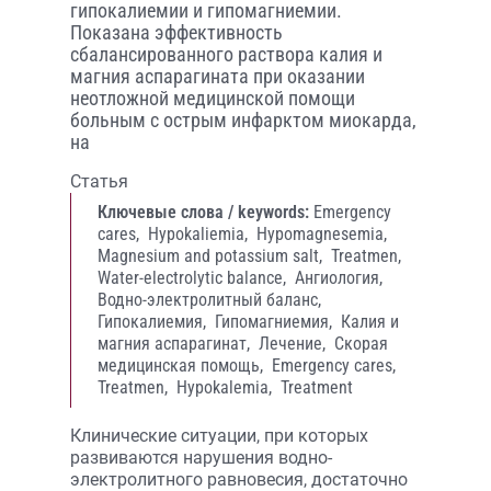
гипокалиемии и гипомагниемии.
Показана эффективность
сбалансированного раствора калия и
магния аспарагината при оказании
неотложной медицинской помощи
больным с острым инфарктом миокарда,
на
Статья
Ключевые слова / keywords:
Emergency
cares,
Hypokaliemia,
Hypomagnesemia,
Magnesium and potassium salt,
Treatmen,
Water-electrolytic balance,
Ангиология,
Водно-электролитный баланс,
Гипокалиемия,
Гипомагниемия,
Калия и
магния аспарагинат,
Лечение,
Скорая
медицинская помощь,
Emergency cares,
Treatmen,
Hypokalemia,
Treatment
Клинические ситуации, при которых
развиваются нарушения водно-
электролитного равновесия, достаточно