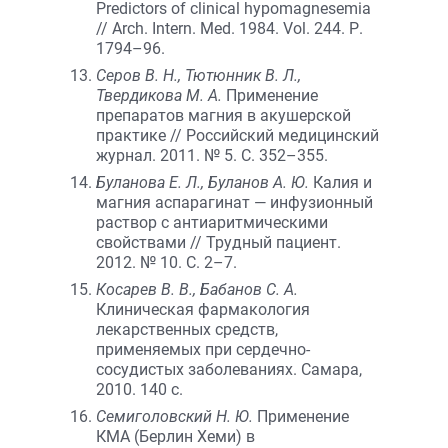
Predictors of clinical hypomagnesemia
// Arch. Intern. Med. 1984. Vol. 244. Р.
1794–96.
Серов В. Н., Тютюнник В. Л.,
Твердикова М. А.
Применение
препаратов магния в акушерской
практике // Российский медицинский
журнал. 2011. № 5. С. 352–355.
Буланова Е. Л., Буланов А. Ю.
Калия и
магния аспарагинат — инфузионный
раствор с антиаритмическими
свойствами // Трудный пациент.
2012. № 10. С. 2–7.
Косарев В. В., Бабанов С. А.
Клиническая фармакология
лекарственных средств,
применяемых при сердечно-
сосудистых заболеваниях. Самара,
2010. 140 с.
Семиголовский Н. Ю.
Применение
КМА (Берлин Хеми) в