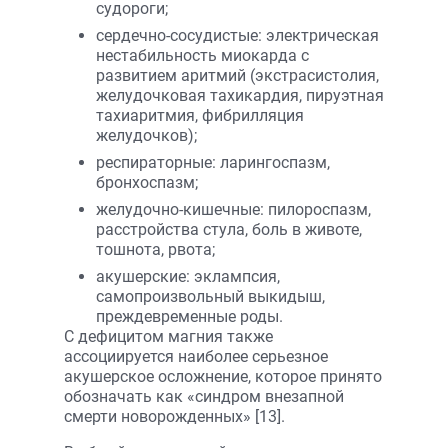
судороги;
сердечно-сосудистые: электрическая
нестабильность миокарда с
развитием аритмий (экстрасистолия,
желудочковая тахикардия, пируэтная
тахиаритмия, фибрилляция
желудочков);
респираторные: ларингоспазм,
бронхоспазм;
желудочно-кишечные: пилороспазм,
расстройства стула, боль в животе,
тошнота, рвота;
акушерские: эклампсия,
самопроизвольный выкидыш,
преждевременные роды.
С дефицитом магния также
ассоциируется наиболее серьезное
акушерское осложнение, которое принято
обозначать как «синдром внезапной
смерти новорожденных» [13].