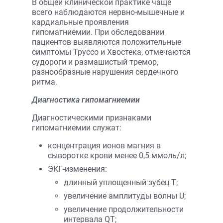
В общей клинической практике чаще
всего наблюдаются нервно-мышечные и
кардиальные проявления
гипомагниемии. При обследовании
пациентов выявляются положительные
симптомы Труссо и Хвостека, отмечаются
судороги и размашистый тремор,
разнообразные нарушения сердечного
ритма.
Диагностика гипомагниемии
Диагностическими признаками
гипомагниемии служат:
концентрация ионов магния в
сыворотке крови менее 0,5 ммоль/л;
ЭКГ-изменения:
длинный уплощенный зубец Т;
увеличение амплитуды волны U;
увеличение продолжительности
интервала QT;