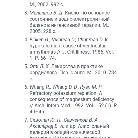
М., 2002. 992 с.
Малышев В. Д.
Кислотно-основное
состояние и водно-электролитный
баланс в интенсивной терапии. М.,
2005. 228 с.
Flakeb G., Villaread D., Chapman D.
Is
hypokalemia a cause of ventricular
arrhythmias // J. Crit Illness. 1986. Vol.
1. Р. 66–74.
Опи Л. Х.
Лекарства в практике
кардиолога. Пер. с англ. М., 2010. 784
с.
Whang R., Whang D. D., Ryan M. P.
Refractory potassium repletion. A
consequence of magnesium deficiency
// Arch. Intern Med. 1992. Vol. 152 (1). Р.
40–45.
Сиволап Ю. П., Савченков В. А.,
Аксельрод Б. А.
и др. Алкогольный
делирий в общей клинической