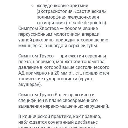
желудочковые аритмии
(экстрасистолия, «хаотическая»
полиморфная желудочковая
тахиаритмия (torsade de pointes).
Симптом Хвостека — поколачивание
перкуссионным молоточком впереди
ушной раковины приводит к сокращению
мышц века, а иногда и верхней губы.
Симптом Труссо — при сжатии середины
плеча, например, манжеткой тонометра,
давление в которой выше систолического
АД примерно на 20 мм рт. ст., появляются
тонические судороги кисти («рука
акушера»).
Симптом Труссо более практичен и
специфичен в плане своевременного
выявления нервно-мышечных нарушений.
В клинической практике, как правило,
наблюдается сочетанный дисбаланс
калия и магния, так как первичные