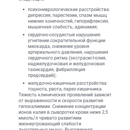
психоневрологические расстройства:
депрессия, парестезии, спазм мышц
нижних конечностей, гипорефлексия,
мышечная слабость, адинамия;
сердечно-сосудистые нарушения:
угнетение сократительной функции
миокарда, снижение уровня
артериального давления, нарушения
сердечного ритма (экстрасистолия,
наджелудочковая и желудочковая
тахикардия, фибрилляция
предсердий);
желудочно-кишечные расстройства:
тошнота, рвота, парез кишечника.
Тяжесть клинических проявлений зависит
от выраженности и скорости развития
гипокалиемии. Снижение концентрации
ионов калия в сыворотке крови ниже 2,5
ммоль/л чревато развитием
жизнеугрожающей слабости
дыхательных мышц. Выраженная