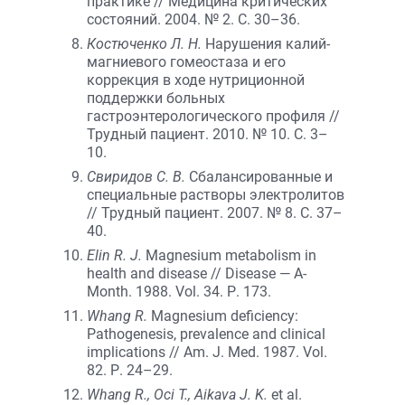
практике // Медицина критических
состояний. 2004. № 2. С. 30–36.
Костюченко Л. Н.
Нарушения калий-
магниевого гомеостаза и его
коррекция в ходе нутриционной
поддержки больных
гастроэнтерологического профиля //
Трудный пациент. 2010. № 10. С. 3–
10.
Свиридов С. В.
Сбалансированные и
специальные растворы электролитов
// Трудный пациент. 2007. № 8. С. 37–
40.
Elin R. J.
Magnesium metabolism in
health and disease // Disease — A-
Month. 1988. Vol. 34. Р. 173.
Whang R.
Magnesium deficiency:
Pathogenesis, prevalence and clinical
implications // Am. J. Med. 1987. Vol.
82. Р. 24–29.
Whang R., Oci T., Aikava J. K.
et al.