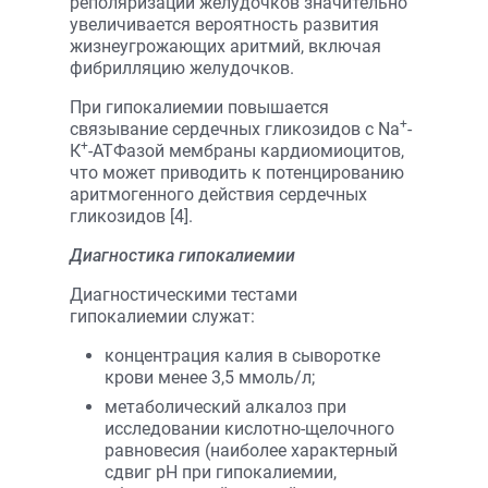
реполяризации желудочков значительно
увеличивается вероятность развития
жизнеугрожающих аритмий, включая
фибрилляцию желудочков.
При гипокалиемии повышается
+
связывание сердечных гликозидов с Na
-
+
К
-АТФазой мембраны кардиомиоцитов,
что может приводить к потенцированию
аритмогенного действия сердечных
гликозидов [4].
Диагностика гипокалиемии
Диагностическими тестами
гипокалиемии служат:
концентрация калия в сыворотке
крови менее 3,5 ммоль/л;
метаболический алкалоз при
исследовании кислотно-щелочного
равновесия (наиболее характерный
сдвиг рН при гипокалиемии,