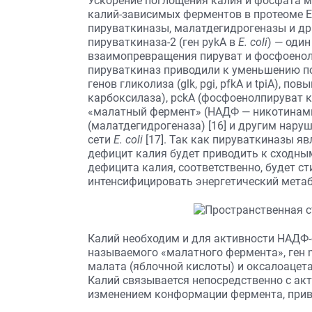
Ускорение поглощения калия и фосфата 
калий-зависимых ферментов в протеоме E.
пируваткиназы, малатдегидрогеназы и др.
пируваткиназа-2 (ген pykA в
E. coli
) — оди
взаимопревращения пируват и фосфоенол
пируваткиназ приводили к уменьшению п
генов гликолиза (glk, pgi, pfkA и tpiA), 
карбоксилаза), pckA (фосфоенолпируват 
«малатный фермент» (НАДФ — никотинам
(малатдегидрогеназа) [16] и другим нар
сети
E. coli
[17]. Так как пируваткиназы я
дефицит калия будет приводить к сходн
дефицита калия, соответственно, будет с
интенсифицировать энергетический мета
Калий необходим и для активности НАДФ
называемого «малатного фермента», ген
малата (яблочной кислоты) и оксалоацета
Калий связывается непосредственно с а
изменением конформации фермента, прив