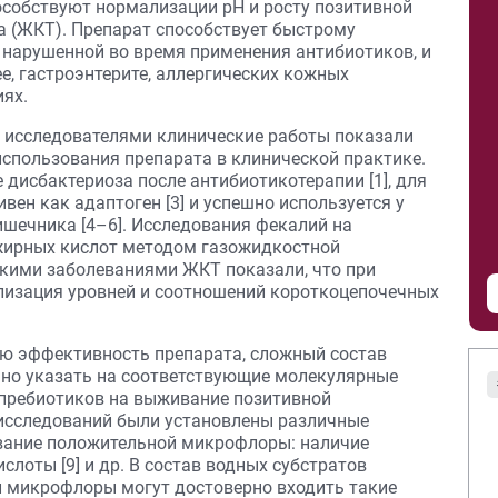
особствуют нормализации рН и росту позитивной
 (ЖКТ). Препарат способствует быстрому
нарушенной во время применения антибиотиков, и
ее, гастроэнтерите, аллергических кожных
ях.
исследователями клинические работы показали
спользования препарата в клинической практике.
 дисбактериоза после антибиотикотерапии [1], для
вен как адаптоген [3] и успешно используется у
шечника [4–6]. Исследования фекалий на
жирных кислот методом газожидкостной
скими заболеваниями ЖКТ показали, что при
лизация уровней и соотношений короткоцепочечных
ю эффективность препарата, сложный состав
чно указать на соответствующие молекулярные
пребиотиков на выживание позитивной
 исследований были установлены различные
ивание положительной микрофлоры: наличие
лоты [9] и др. В состав водных субстратов
й микрофлоры могут достоверно входить такие