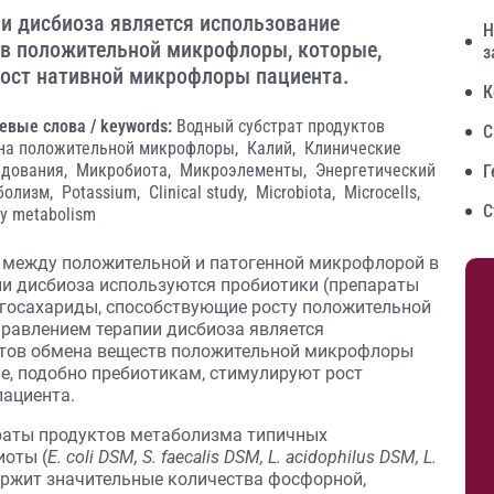
и дисбиоза является использование
Н
тв положительной микрофлоры, которые,
з
рост нативной микрофлоры пациента.
К
евые слова / keywords:
Водный субстрат продуктов
С
на положительной микрофлоры,
Калий,
Клинические
едования,
Микробиота,
Микроэлементы,
Энергетический
Г
болизм,
Potassium,
Clinical study,
Microbiota,
Microcells,
С
y metabolism
 между положительной и патогенной микрофлорой в
пии дисбиоза используются пробиотики (препараты
игосахариды, способствующие росту положительной
равлением терапии дисбиоза является
ктов обмена веществ положительной микрофлоры
ые, подобно пребиотикам, стимулируют рост
ациента.
раты продуктов метаболизма типичных
иоты (
E. coli DSM, S. faecalis DSM, L. acidophilus DSM, L.
держит значительные количества фосфорной,