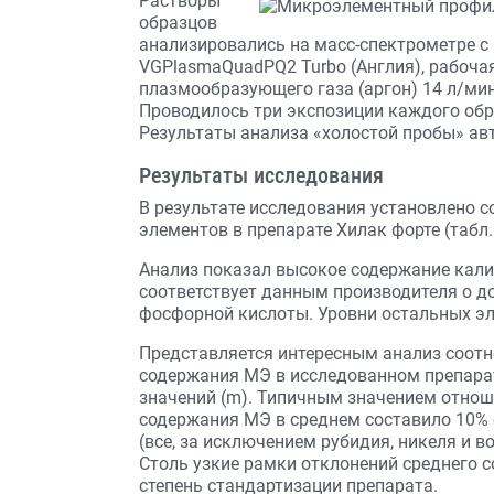
Растворы
образцов
анализировались на масс-спектрометре с
VGPlasmaQuadPQ2 Turbo (Англия), рабочая
плазмообразующего газа (аргон) 14 л/мин
Проводилось три экспозиции каждого обра
Результаты анализа «холостой пробы» ав
Результаты исследования
В результате исследования установлено 
элементов в препарате Хилак форте (табл. 
Анализ показал высокое содержание кали
соответствует данным производителя о д
фосфорной кислоты. Уровни остальных эл
Представляется интересным анализ соот
содержания МЭ в исследованном препара
значений (m). Типичным значением отношен
содержания МЭ в среднем составило 10% 
(все, за исключением рубидия, никеля и 
Столь узкие рамки отклонений среднего 
степень стандартизации препарата.