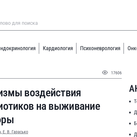
ндокринология
Кардиология
Психоневрология
Онк
17606
А
измы воздействия
Т
иотиков на выживание
Д
оры
Б
а,
Е. В. Гарасько
Д