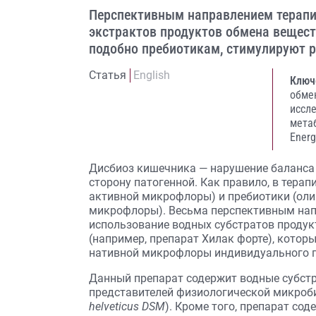
Перспективным направлением терапи
экстрактов продуктов обмена вещес
подобно пребиотикам, стимулируют 
Статья
English
Ключ
обме
иссл
мета
Еnerg
Дисбиоз кишечника — нарушение баланса
сторону патогенной. Как правило, в тера
активной микрофлоры) и пребиотики (ол
микрофлоры). Весьма перспективным нап
использование водных субстратов проду
(например, препарат Хилак форте), котор
нативной микрофлоры индивидуального п
Данный препарат содержит водные субст
представителей физиологической микроб
helveticus DSM
). Кроме того, препарат со