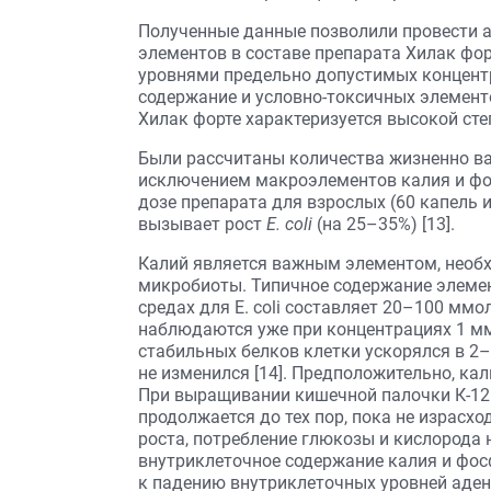
Полученные данные позволили провести а
элементов в составе препарата Хилак форт
уровнями предельно допустимых концентр
содержание и условно-токсичных элементо
Хилак форте характеризуется высокой ст
Были рассчитаны количества жизненно важ
исключением макроэлементов калия и фо
дозе препарата для взрослых (60 капель 
вызывает рост
E. coli
(на 25–35%) [13].
Калий является важным элементом, нео
микробиоты. Типичное содержание элемен
средах для E. coli составляет 20–100 м
наблюдаются уже при концентрациях 1 ммо
стабильных белков клетки ускорялся в 2–
не изменился [14]. Предположительно, ка
При выращивании кишечной палочки К-12 
продолжается до тех пор, пока не израсх
роста, потребление глюкозы и кислорода
внутриклеточное содержание калия и фосф
к падению внутриклеточных уровней аде