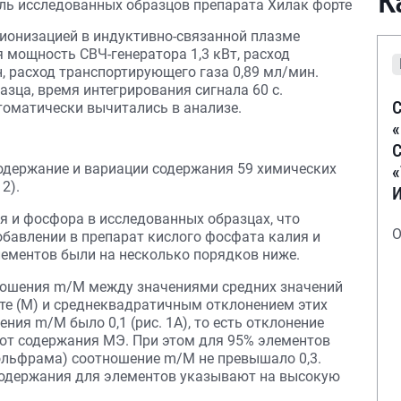
К
 ионизацией в индуктивно-связанной плазме
 мощность СВЧ-генератора 1,3 кВт, расход
, расход транспортирующего газа 0,89 мл/мин.
зца, время интегрирования сигнала 60 с.
С
томатически вычитались в анализе.
С
содержание и вариации содержания 59 химических
2).
я и фосфора в исследованных образцах, что
О
обавлении в препарат кислого фосфата калия и
ементов были на несколько порядков ниже.
ношения m/M между значениями средних значений
те (M) и среднеквадратичным отклонением этих
ия m/M было 0,1 (рис. 1А), то есть отклонение
от содержания МЭ. При этом для 95% элементов
вольфрама) соотношение m/M не превышало 0,3.
содержания для элементов указывают на высокую