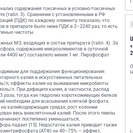
г
нализ содержания токсичных и условно-токсичных
е (табл. 3). Сравнение с установленными в РФ
аций (ПДК) по каждому элементу показало, что
в в препарате было ниже ПДК в 2–2240 раз, то есть
епенью чистоты.
Ш
ных МЭ, входящих в состав препарата (табл. 4). За
«
сфора, содержание микроэлементов в суточной
2
или 4400 мг) составляло менее 1 мг. Пирофосфат
О
бходимым для поддержания функционирования
Н
тарного калия в искусственных питательных
моль/л; эффекты калия на выживание микробиоты
ль/л. При дефиците калия, в частности, распад
3 раза, тогда как гидролиз короткоживущих белков
лий необходим для всасывания клеткой фосфата.
на калийсодержащих средах, рост колонии
одован весь внеклеточный калий. После этого темпы
 начинают постепенно уменьшаться,
ора падает [15]. Недостаток калия приводит также
нозинтрифосфата (АТФ) на 40–75% — эффект,
г