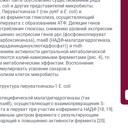
может быть обусловлено существованием ряда
 coli и других представителей микробиоты:
 Пируваткиназа-1 (ген pykF в
E. coli
) и
н из ферментов гликолиза, осуществляющий
пирувата с образованием АТФ. Делеции генов
отребления глюкозы, снижению уровней экспрессии
повышению экспрессии генов ppc (фосфоенолпируват
карбоксикиназа), maeB (НАДФ-малатдегидрогеназа,
идадениндинуклеотидфосфат)) и mdh
ушениям активности центральной метаболической
вляются калий-зависимыми ферментами (рис. 4), то
ым метаболическим эффектам. Восполнение
тимулировать усвоение сахаров и
болизм клеток микробиоты.
-специфической малатдегидрогеназы (так
 maeB), осуществляющего взаимопревращения S-
та в пируват при участии кофермента НАДФ [18, 19].
ктивным центром фермента с результирующим
одящей к повышению активности фермента [20].