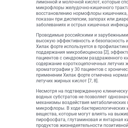
лимонной и молочной кислот, которые сп
микрофлоры желудочно-кишечного тракта
восстановлению нормофлоры кишечника, 
показан при диспепсии, запорах или диар
заболеваниях и острых кишечных инфекци
Проводимые российскими и зарубежными 
высокую эффективность и безопасность и
Хилак форте используется в профилактике
поддержания микробиоценоза [2], эффекти
пациентов с синдромом раздраженного ки
содержание короткоцепочечных летучих 
хроматографии у 30 пациентов с хрониче
применении Хилак форте отмечена норма
летучих жирных кислот [7, 8].
Несмотря на подтвержденную клиническу
водных субстратов не позволяет однозна
механизмы воздействия метаболических 
микрофлоры. В ходе бактериологических
вещества, которые могут влиять на выж
пирофосфата, глутаминовая и янтарная кис
продуктов жизнедеятельности позитивно