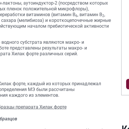
н-лактоны, аутоиндуктор-2 (посредством которых
ных пленок положительной микрофлоры),
переработки витаминов (витамин В
, витамин В
,
6
2
е сахара (мелибиоза) и короткоцепочечные жирные
действующим началом пребиотической активности
водного субстрата являются макро- и
боте представлены результаты макро- и
рата Хилак форте различных серий.
Хилак форте, каждый из которых принадлежал
е определения МЭ были рассчитаны
ния каждого из элементов.
образцов