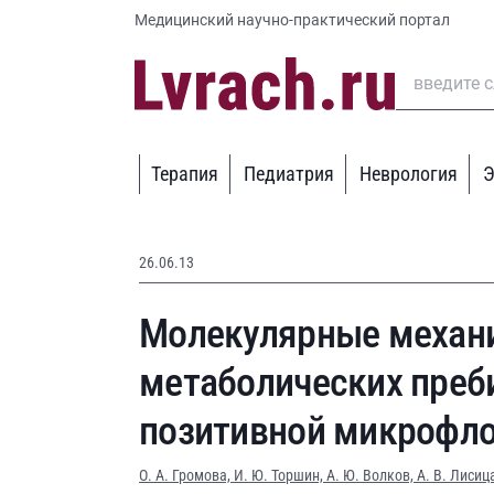
Медицинский научно-практический портал
Терапия
Педиатрия
Неврология
Э
26.06.13
Молекулярные механ
метаболических преб
позитивной микрофл
О. А. Громова,
И. Ю. Торшин,
А. Ю. Волков,
А. В. Лисиц