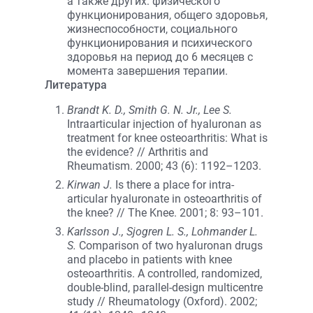
а также других: физического
функционирования, общего здоровья,
жизнеспособности, социального
функционирования и психического
здоровья на период до 6 месяцев с
момента завершения терапии.
Литература
Brandt K. D., Smith G. N. Jr., Lee S.
Intraarticular injection of hyaluronan as
treatment for knee osteoarthritis: What is
the evidence? // Arthritis and
Rheumatism. 2000; 43 (6): 1192–1203.
Kirwan J.
Is there a place for intra-
articular hyaluronate in osteoarthritis of
the knee? // The Knee. 2001; 8: 93–101.
Karlsson J., Sjogren L. S., Lohmander L.
S.
Comparison of two hyaluronan drugs
and placebo in patients with knee
osteoarthritis. A controlled, randomized,
double-blind, parallel-design multicentre
study // Rheumatology (Oxford). 2002;