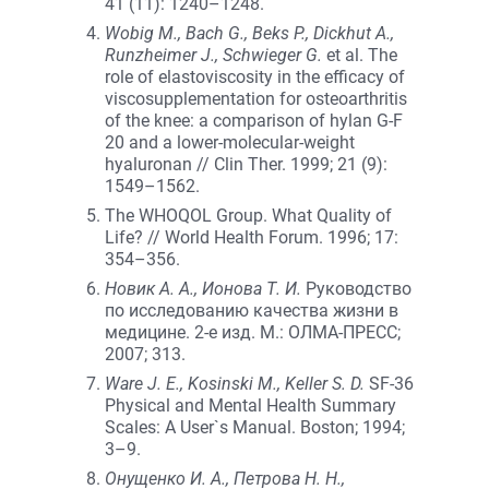
41 (11): 1240–1248.
Wobig M., Bach G., Beks P., Dickhut A.,
Runzheimer J., Schwieger G.
et al. The
role of elastoviscosity in the efficacy of
viscosupplementation for osteoarthritis
of the knee: a comparison of hylan G-F
20 and a lower-molecular-weight
hyaluronan // Clin Ther. 1999; 21 (9):
1549–1562.
The WHOQOL Group. What Quality of
Life? // World Health Forum. 1996; 17:
354–356.
Новик А. А., Ионова Т. И.
Руководство
по исследованию качества жизни в
медицине. 2-е изд. М.: ОЛМА-ПРЕСС;
2007; 313.
Ware J. E., Kosinski M., Keller S. D.
SF-36
Physical and Mental Health Summary
Scales: A User`s Manual. Boston; 1994;
3–9.
Онущенко И. А., Петрова Н. Н.,