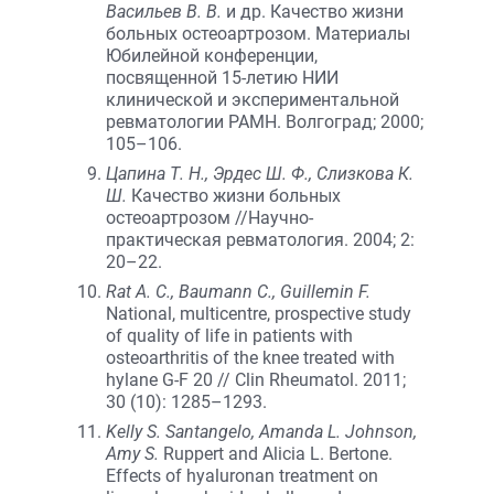
Васильев В. В.
и др. Качество жизни
больных остеоартрозом. Материалы
Юбилейной конференции,
посвященной 15-летию НИИ
клинической и экспериментальной
ревматологии РАМН. Волгоград; 2000;
105–106.
Цапина Т. Н., Эрдес Ш. Ф., Слизкова К.
Ш.
Качество жизни больных
остеоартрозом //Научно-
практическая ревматология. 2004; 2:
20–22.
Rat A. C., Baumann C., Guillemin F.
National, multicentre, prospective study
of quality of life in patients with
osteoarthritis of the knee treated with
hylane G-F 20 // Clin Rheumatol. 2011;
30 (10): 1285–1293.
Kelly S. Santangelo, Amanda L. Johnson,
Amy S.
Ruppert and Alicia L. Bertone.
Effects of hyaluronan treatment on