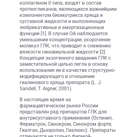
коллагеном II типа, входят в состав
протеогликанов, являющихся важнейшим
компонентом биоматрикса хряща и
суставной жидкости и выполняющих
любрикативные и амортизационные
функции [1]. В случае ОА наблюдается
уменьшение концентрации, укорочение
молекул ГЛК, что приводит к снижению
вязкости синовиальной жидкости [2].
Концепция экзогенного введения ГЛК с
заместительной целью легла в основу
использования ее в качестве структурно-
модифицирующего в отношении
гиалинового хряща препарата (L. J.
Sandell, T. Aigner, 2001).
В настоящее время на
фармацевтическом рынке России
представлен ряд препаратов ГЛК для
внутрисуставного применения (Остенил,
Ферматрон, Синокром, Синокром форте,
Гиалган, Дьюролан, Гиалюкс). Препараты
отличаются не только фирмой-