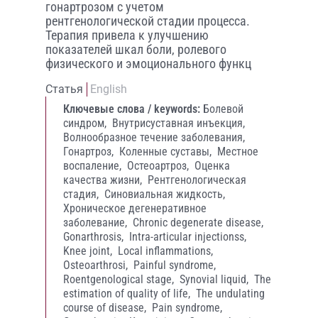
гонартрозом с учетом
рентгенологической стадии процесса.
Терапия привела к улучшению
показателей шкал боли, ролевого
физического и эмоционального функц
Статья
English
Ключевые слова / keywords:
Болевой
синдром,
Внутрисуставная инъекция,
Волнообразное течение заболевания,
Гонартроз,
Коленные суставы,
Местное
воспаление,
Остеоартроз,
Оценка
качества жизни,
Рентгенологическая
стадия,
Синовиальная жидкость,
Хроническое дегенеративное
заболевание,
Chronic degenerate disease,
Gonarthrosis,
Intra-articular injectionss,
Knee joint,
Local inflammations,
Osteoarthrosi,
Painful syndrome,
Roentgenological stage,
Synovial liquid,
The
estimation of quality of life,
The undulating
course of disease,
Pain syndrome,