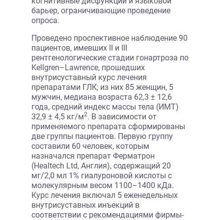
когнитивные дисфункции и языковой
барьер, ограничивающие проведение
опроса.
Проведено проспективное наблюдение 90
пациентов, имевших II и III
рентгенологические стадии гонартроза по
Kellgren–Lawrence, прошедших
внутрисуставный курс лечения
препаратами ГЛК; из них 85 женщин, 5
мужчин, медиана возраста 62,3 ± 12,6
года, средний индекс массы тела (ИМТ)
2
32,9 ± 4,5 кг/м
. В зависимости от
применяемого препарата сформированы
две группы пациентов. Первую группу
составили 60 человек, которым
назначался препарат Ферматрон
(Healtech Ltd, Англия), содержащий 20
мг/2,0 мл 1% гиалуроновой кислоты с
молекулярным весом 1100–1400 кДа.
Курс лечения включал 5 еженедельных
внутрисуставных инъекций в
соответствии с рекомендациями фирмы-