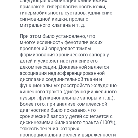
следующая комбинация клинических
признаков: гиперэластичность кожи,
гипермобильность суставов, удлинение
сигмовидной кишки, пролапс
митрального клапана и т. д.
При этом было установлено, что
многочисленность фенотипических
проявлений определяет темпы
формирования хронического запора у
детей и ускоряет наступление его
декомпенсации. Доказанной является
ассоциация недифференцированной
дисплазии соединительной ткани и
функциональных расстройств желудочно-
кишечного тракта (дисфункции желчного
пузыря, функциональные запоры и т. д.).
Более того, при анализе комплексной
диагностики было показано, что
хронический запор у детей сочетается с
дискинезиями билиарного тракта (100%),
тяжесть течения которых
пропорциональна степени выраженности