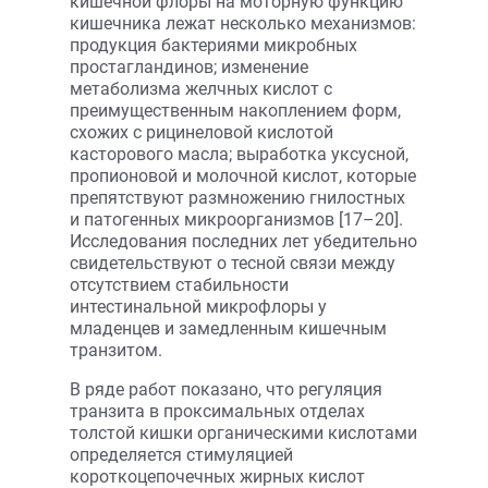
кишечной флоры на моторную функцию
кишечника лежат несколько механизмов:
продукция бактериями микробных
простагландинов; изменение
метаболизма желчных кислот с
преимущественным накоплением форм,
схожих с рицинеловой кислотой
касторового масла; выработка уксусной,
пропионовой и молочной кислот, которые
препятствуют размножению гнилостных
и патогенных микроорганизмов [17–20].
Исследования последних лет убедительно
свидетельствуют о тесной связи между
отсутствием стабильности
интестинальной микрофлоры у
младенцев и замедленным кишечным
транзитом.
В ряде работ показано, что регуляция
транзита в проксимальных отделах
толстой кишки органическими кислотами
определяется стимуляцией
короткоцепочечных жирных кислот