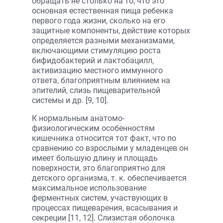
обращать не столько на то, что это
основная естественная пища ребенка
первого года жизни, сколько на его
защитные компоненты, действие которых
определяется разными механизмами,
включающими стимуляцию роста
бифидобактерий и лактобацилл,
активизацию местного иммунного
ответа, благоприятным влиянием на
эпителий, слизь пищеварительной
системы и др. [9, 10].
К нормальным анатомо-
физиологическим особенностям
кишечника относится тот факт, что по
сравнению со взрослыми у младенцев он
имеет большую длину и площадь
поверхности, это благоприятно для
детского организма, т. к. обеспечивается
максимальное использование
ферментных систем, участвующих в
процессах пищеварения, всасывания и
секреции [11, 12]. Слизистая оболочка