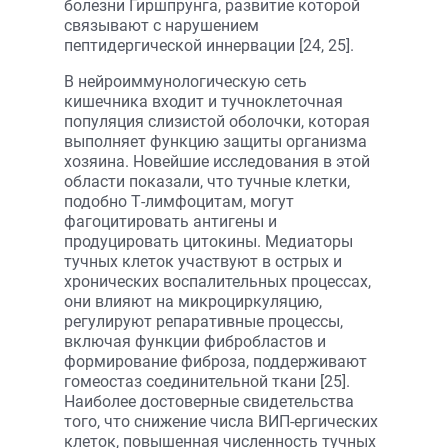
болезни Гиршпрунга, развитие которой
связывают с нарушением
пептидергической иннервации [24, 25].
В нейроиммунологическую сеть
кишечника входит и тучноклеточная
популяция слизистой оболочки, которая
выполняет функцию защиты организма
хозяина. Новейшие исследования в этой
области показали, что тучные клетки,
подобно Т-лимфоцитам, могут
фагоцитировать антигены и
продуцировать цитокины. Медиаторы
тучных клеток участвуют в острых и
хронических воспалительных процессах,
они влияют на микроциркуляцию,
регулируют репаративные процессы,
включая функции фибробластов и
формирование фиброза, поддерживают
гомеостаз соединительной ткани [25].
Наиболее достоверные свидетельства
того, что снижение числа ВИП-ергических
клеток, повышенная численность тучных