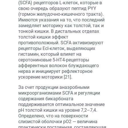
(SCFA) рецепторов L-клеток, которые в
свою очередь образуют пептид PYY
(гормон желудочно-кишечного тракта).
Имеются указания на то, что последний
замедляет моторику как толстой, так и
тонкой кишки. В дистальных отделах
толстой кишки эффект
противоположный. SCFA активизируют
рецепторы Ecl-клеток, выделяющих
гистамин, который влияет на
серотониновые 5-НT4-рецепторы
афферентных волокон блуждающего
нерва и инициирует рефлекторное
ускорение моторики [21].
За счет продукции анаэробными
микроорганизмами SCFA и регуляции
содержания бикарбоната
поддерживается оптимальное значение
рН толстой кишки на уровне 7,2–7,4.
Определено, что на поверхности
слизистой оболочки рО2 — величина
практически постоянная, составляющая