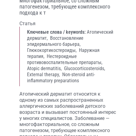
многофакториальное, со сложным
патогенезом, требующее комплексного
подхода к т
Статья
Ключевые слова / keywords:
Атопический
дерматит,
Восстановление
эпидермального барьера,
Глюкокортикостероиды,
Наружная
терапия,
Нестероидные
противовоспалительные препараты,
Atopic dermatitis,
Glucocorticosteroids,
External therapy,
Non-steroid anti-
inflammatory preparations
Aтопический дерматит относится к
одному из самых распространенных
аллергических заболеваний детского
возраста и вызывает постоянный интерес
у многих специалистов. Заболевание —
многофакториальное, со сложным
патогенезом, требующее комплексного