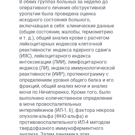
В обеих группах больных за неделю до
оперативного лечения обструктивной
уропатии была проведена оценка
исходного состояния больного,
включавшая в себя: клинические данные
(общее состояние, жалобы, термометрию
и т. д.), общий анализ крови с расчетом
лейкоцитарных индексов клеточной
реактивности: индекса ядерного сдвига
(ИЯС), лейкоцитарного индекса
интоксикации (ЛИИ), лимфоцитарного
индекса (ЛИ), индекса иммунологической
реактивности (ИИР); протеинограмму с
определением уровня общего белка и его
фракций, общий анализ мочи и анализ
мочи по Нечипоренко. Кроме того, было
выполнено количественное определение
в моче провоспалительных
интерлейкинов (ИЛ-1, 6), фактора некроза
опухоли-альфа (ФНО-альфа) и
противовоспалительного ИЛ-4 методом
твердофазного иммуноферментного
анализа. Затем динамика этих