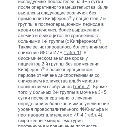
исследуемых показателей на 3–5 сутки
после оперативного вмешательства, были
выявлены следующие различия: без
®
применения Кипферона
у пациентов 2-й
группы в послеоперационном периоде в
крови отмечались более выраженная
анемия и лейкоцитоз по сравнению с
®
больными 1-й группы (с Кипфероном
).
Также регистрировалось более значимое
снижение ИЯС и ИИР (
табл. 1
). В
биохимическом анализе крови у
пациентов 2-й группы без применения
®
Кипферона
в послеоперационном
периоде отмечена диспротеинемия со
снижением количества альбуминов и
повышением глобулинов (
табл. 2
). Кроме
того, у больных 2-й группы в моче на 3–5
сутки после оперативного лечения
определялись более значимое увеличение
уровня провоспалительного ФНО-альфа и
противовоспалительного ИЛ-4 (
табл. 4
),
выраженные микрогематурия,
протеинурия и повышение плотности