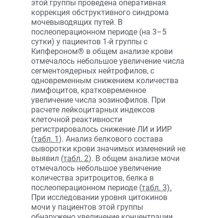
этой группы проведена оперативная
коррекция обструктивного синдрома
мочевыводящих путей. В
послеоперационном периоде (на 3–5
сутки) у пациентов 1-й группы с
Кипфероном® в общем анализе крови
отмечалось небольшое увеличение числа
сегментоядерных нейтрофилов, с
одновременным снижением количества
лимфоцитов, кратковременное
увеличение числа эозинофилов. При
расчете лейкоцитарных индексов
клеточной реактивности
регистрировалось снижение ЛИ и ИИР
(
табл. 1
). Анализ белкового состава
сыворотки крови значимых изменений не
выявил (
табл. 2
). В общем анализе мочи
отмечалось небольшое увеличение
количества эритроцитов, белка в
послеоперационном периоде (
табл. 3).
При исследовании уровня цитокинов
мочи у пациентов этой группы
обнаружено увеличение концентрации