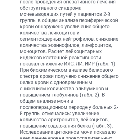
после проведения оперативного лечения
обструктивного синдрома
мочевыводящих путей у пациентов 2-й
группы в общем анализе периферической
крови обнаружено увеличение общего
количества лейкоцитов и
сегментоядерных нейтрофилов, снижение
количества эозинофилов, лимфоцитов,
моноцитов. Расчет лейкоцитарных
индексов клеточной реактивности
показал снижение ИЯС, ЛИ, ИИР (
табл. 1
).
При биохимическом анализе белкового
спектра крови получено снижение общего
белка крови с одновременным
снижением количества альбуминов и
повышением глобулинов (
табл. 2
). В
общем анализе мочи в
послеоперационном периоде у больных 2-
й группы отмечались: увеличение
количества эритроцитов, лейкоцитов,
повышение содержания белка (
табл. 3
).
Исследование цитокинов мочи показало
увеличение уровня провоспалительных