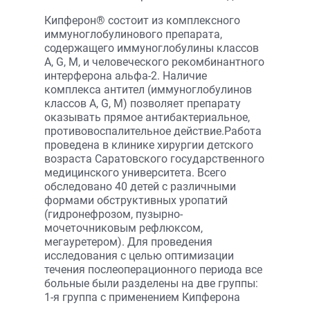
Кипферон® состоит из комплексного
иммуноглобулинового препарата,
содержащего иммуноглобулины классов
А, G, М, и человеческого рекомбинантного
интерферона альфа-2. Наличие
комплекса антител (иммуноглобулинов
классов А, G, М) позволяет препарату
оказывать прямое антибактериальное,
противовоспалительное действие.Работа
проведена в клинике хирургии детского
возраста Саратовского государственного
медицинского университета. Всего
обследовано 40 детей с различными
формами обструктивных уропатий
(гидронефрозом, пузырно-
мочеточниковым рефлюксом,
мегауретером). Для проведения
исследования с целью оптимизации
течения послеоперационного периода все
больные были разделены на две группы:
1-я группа с применением Кипферона