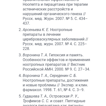
Ноопепта и пирацетама при терапии
астенических расстройств и
нарушений органического генеза //
Русск. мед. Журн. 2007. № 5. С. 434–
437.
Арсеньева К. Е.
Ноотропные
препараты в лечении
цереброваскулярных заболеваний //
Русск. мед. журн. 2007. № 4. С. 225–
228.
Воронина Т. А.
Гипоксия и память.
Особенности эффектов и применения
ноотропных препаратов // Вестник
Российской АМН. 2000. № 9. С. 27–34.
Воронина Т. А., Середенин С. Б.
Ноотропные препараты, достижения
и новые проблемы // Экспер. и клин.
фармакол. 1998. Т. 61, № 4. С. 3–9.
Гудашева Т. А., Островская Р. У.,
Трофимов С. С.
и соавт. Пептидные
аналоги пирацетама как лиганды