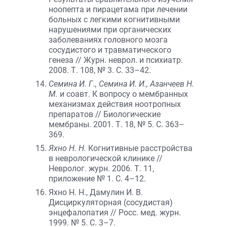
ноопепта и пирацетама при лечении
больных с легкими когнитивными
нарушениями при органических
заболеваниях головного мозга
сосудистого и травматического
генеза // Журн. неврол. и психиатр.
2008. Т. 108, № 3. С. 33–42.
Семина И. Г., Семина И. И., Азанчеев Н.
М.
и соавт. К вопросу о мембранных
механизмах действия ноотропных
препаратов // Биологические
мембраны. 2001. Т. 18, № 5. С. 363–
369.
Яхно Н. Н.
Когнитивные расстройства
в неврологической клинике //
Невролог. журн. 2006. Т. 11,
приложение № 1. С. 4–12.
Яхно Н. Н., Дамулин И. В.
Дисциркуляторная (сосудистая)
энцефалопатия // Росс. мед. журн.
1999. № 5. С. 3–7.