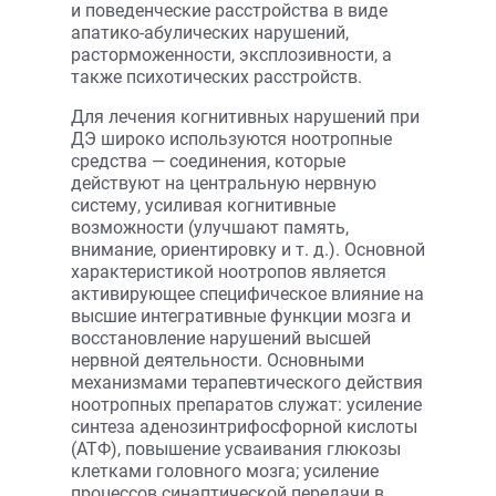
и поведенческие расстройства в виде
апатико-абулических нарушений,
расторможенности, эксплозивности, а
также психотических расстройств.
Для лечения когнитивных нарушений при
ДЭ широко используются ноотропные
средства — соединения, которые
действуют на центральную нервную
систему, усиливая когнитивные
возможности (улучшают память,
внимание, ориентировку и т. д.). Основной
характеристикой ноотропов является
активирующее специфическое влияние на
высшие интегративные функции мозга и
восстановление нарушений высшей
нервной деятельности. Основными
механизмами терапевтического действия
ноотропных препаратов служат: усиление
синтеза аденозинтрифосфорной кислоты
(АТФ), повышение усваивания глюкозы
клетками головного мозга; усиление
процессов синаптической передачи в