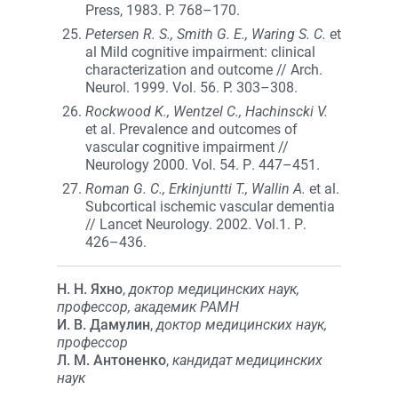
Press, 1983. P. 768–170.
Petersen R. S., Smith G. E., Waring S. C.
et
al Mild cognitive impairment: clinical
characterization and outcome // Arch.
Neurol. 1999. Vol. 56. P. 303–308.
Rockwood K., Wentzel C., Hachinscki V.
et al. Prevalence and outcomes of
vascular cognitive impairment //
Neurology 2000. Vol. 54. Р. 447–451.
Roman G. C., Erkinjuntti T., Wallin A.
et al.
Subcortical ischemic vascular dementia
// Lancet Neurology. 2002. Vol.1. Р.
426–436.
Н. Н. Яхно
,
доктор медицинских наук,
профессор, академик РАМН
И. В. Дамулин
,
доктор медицинских наук,
профессор
Л. М. Антоненко
,
кандидат медицинских
наук