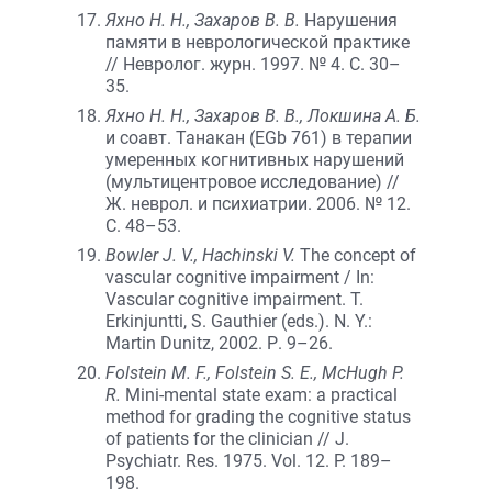
Яхно Н. Н., Захаров В. В.
Нарушения
памяти в неврологической практике
// Невролог. журн. 1997. № 4. С. 30–
35.
Яхно Н. Н., Захаров В. В., Локшина А. Б.
и соавт. Танакан (EGb 761) в терапии
умеренных когнитивных нарушений
(мультицентровое исследование) //
Ж. неврол. и психиатрии. 2006. № 12.
С. 48–53.
Bowler J. V., Hachinski V.
The concept of
vascular cognitive impairment / In:
Vascular cognitive impairment. T.
Erkinjuntti, S. Gauthier (eds.). N. Y.:
Martin Dunitz, 2002. Р. 9–26.
Folstein M. F., Folstein S. E., McHugh P.
R.
Mini-mental state exam: a practical
method for grading the cognitive status
of patients for the clinician // J.
Psychiatr. Res. 1975. Vol. 12. P. 189–
198.