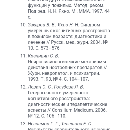
функций у пожилых. Метод. реком.
Под ред. Н. Н. Яхно. М., ММА, 1997. 44
с.
Захаров В. В., Яхно Н. Н.
Синдром
умеренных когнитивных расстройств
в пожилом возрасте: диагностика и
лечение // Русск. мед. журн. 2004. №
10. С. 573–576.
Крапивин С. В.
Нейрофизиологические механизмы
действия ноотропных препаратов //
Журн. невропатол. и психиатрии.
1993. Т. 93, № 4. С. 104–107.
Левин О. С., Голубева Л. В.
Гетерогенность умеренного
когнитивного расстройства:
диагностические и терапевтические
аспекты // Consilium Medicum. 2006.
№ 12. С. 106–110.
Незнамов Г. Г., Телешова Е. С.
Результаты сравнительного изучения