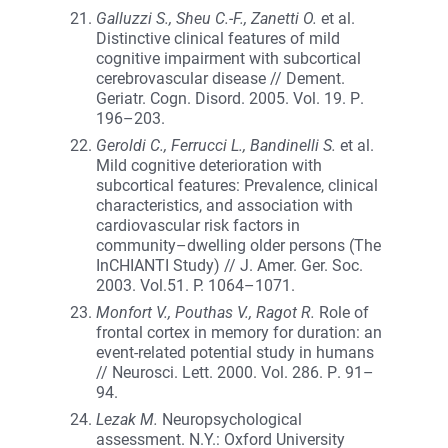
Galluzzi S., Sheu C.-F., Zanetti O.
et al.
Distinctive clinical features of mild
cognitive impairment with subcortical
cerebrovascular disease // Dement.
Geriatr. Cogn. Disord. 2005. Vol. 19. Р.
196–203.
Geroldi C., Ferrucci L., Bandinelli S.
et al.
Mild cognitive deterioration with
subcortical features: Prevalence, clinical
characteristics, and association with
cardiovascular risk factors in
community–dwelling older persons (The
InCHIANTI Study) // J. Amer. Ger. Soc.
2003. Vol.51. P. 1064–1071.
Monfort V., Pouthas V., Ragot R.
Role of
frontal cortex in memory for duration: an
event-related potential study in humans
// Neurosci. Lett. 2000. Vol. 286. Р. 91–
94.
Lezak M.
Neuropsychological
assessment. N.Y.: Oxford University