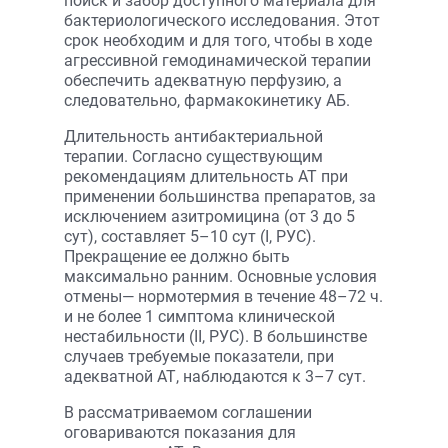
поиск и забор доступного материала для
бактериологического исследования. Этот
срок необходим и для того, чтобы в ходе
агрессивной гемодинамической терапии
обеспечить адекватную перфузию, а
следовательно, фармакокинетику АБ.
Длительность антибактериальной
терапии. Согласно существующим
рекомендациям длительность АТ при
применении большинства препаратов, за
исключением азитромицина (от 3 до 5
сут), составляет 5–10 сут (I, РУС).
Прекращение ее должно быть
максимально ранним. Основные условия
отмены— нормотермия в течение 48–72 ч.
и не более 1 симптома клинической
нестабильности (II, РУС). В большинстве
случаев требуемые показатели, при
адекватной АТ, наблюдаются к 3–7 сут.
В рассматриваемом соглашении
оговариваются показания для