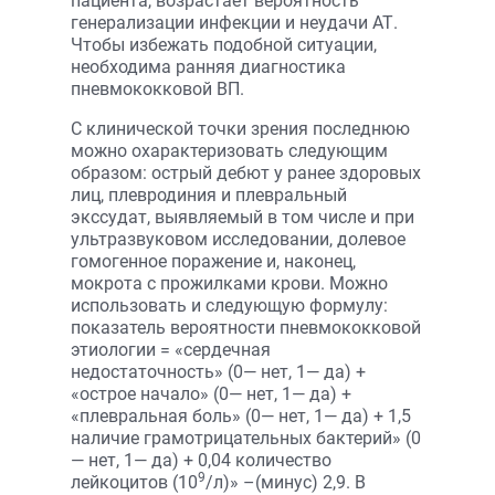
пациента, возрастает вероятность
генерализации инфекции и неудачи АТ.
Чтобы избежать подобной ситуации,
необходима ранняя диагностика
пневмококковой ВП.
С клинической точки зрения последнюю
можно охарактеризовать следующим
образом: острый дебют у ранее здоровых
лиц, плевродиния и плевральный
экссудат, выявляемый в том числе и при
ультразвуковом исследовании, долевое
гомогенное поражение и, наконец,
мокрота с прожилками крови. Можно
использовать и следующую формулу:
показатель вероятности пневмококковой
этиологии = «сердечная
недостаточность» (0— нет, 1— да) +
«острое начало» (0— нет, 1— да) +
«плевральная боль» (0— нет, 1— да) + 1,5
наличие грамотрицательных бактерий» (0
— нет, 1— да) + 0,04 количество
9
лейкоцитов (10
/л)» –(минус) 2,9. В