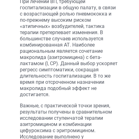
При лечении ВП, требующей
госпитализации в общую палату, в связи
с возрастающей ролью пневмококка и
по-прежнему высоким риском
«атипичных» возбудителей, тактика
терапии претерпевает изменения. В
большинстве случаев используется
комбинированная АТ. Наиболее
рациональным является сочетание
макролида (азитромицина) с бета-
лактамом (I, СР). Данный выбор ускоряет
регресс симптоматики, сокращая
длительность госпитализации. В то же
время при отсроченном назначении
макролида подобный эффект не
достигается.
Важные, с практической точки зрения,
результаты получены в сравнительном
исследовании ступенчатой терапии
азитромицином и комбинации
цефуроксима с эритромицином.
Исследование выполнено у