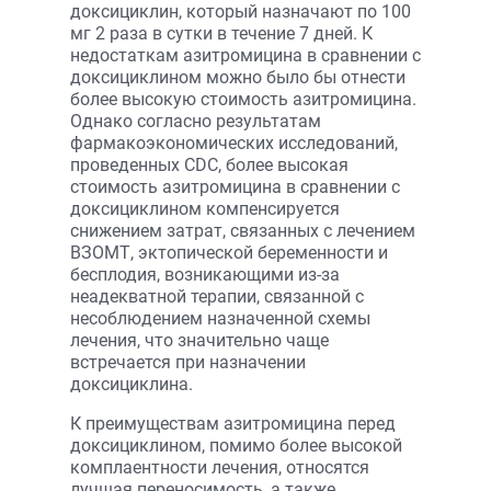
доксициклин, который назначают по 100
мг 2 раза в сутки в течение 7 дней. К
недостаткам азитромицина в сравнении с
доксициклином можно было бы отнести
более высокую стоимость азитромицина.
Однако согласно результатам
фармакоэкономических исследований,
проведенных CDC, более высокая
стоимость азитромицина в сравнении с
доксициклином компенсируется
снижением затрат, связанных с лечением
ВЗОМТ, эктопической беременности и
бесплодия, возникающими из-за
неадекватной терапии, связанной с
несоблюдением назначенной схемы
лечения, что значительно чаще
встречается при назначении
доксициклина.
К преимуществам азитромицина перед
доксициклином, помимо более высокой
комплаентности лечения, относятся
лучшая переносимость, а также