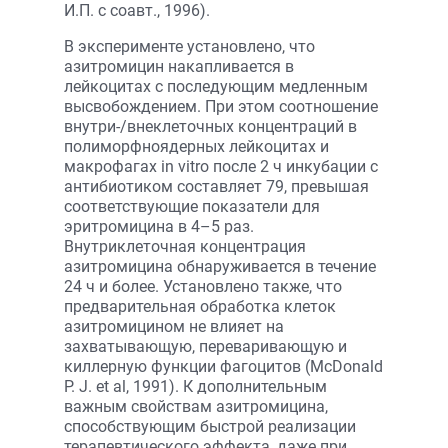
И.П. с соавт., 1996).
В эксперименте установлено, что
азитромицин накапливается в
лейкоцитах с последующим медленным
высвобождением. При этом соотношение
внутри-/внеклеточных концентраций в
полиморфноядерных лейкоцитах и
макрофагах in vitro после 2 ч инкубации с
антибиотиком составляет 79, превышая
соответствующие показатели для
эритромицина в 4–5 раз.
Внутриклеточная концентрация
азитромицина обнаруживается в течение
24 ч и более. Установлено также, что
предварительная обработка клеток
азитромицином не влияет на
захватывающую, переваривающую и
киллерную функции фагоцитов (McDonald
P. J. et al, 1991). К дополнительным
важным свойствам азитромицина,
способствующим быстрой реализации
терапевтического эффекта, даже при