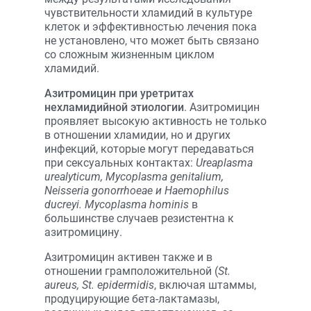
чувствительности хламидий в культуре
клеток и эффективностью лечения пока
не установлено, что может быть связано
со сложным жизненным циклом
хламидий.
Азитромицин при уретритах
нехламидийной этиологии
. Азитромицин
проявляет высокую активность не только
в отношении хламидии, но и других
инфекций, которые могут передаваться
при сексуальных контактах:
Ureaplasma
urealyticum, Mycoplasma genitalium,
Neisseria gonorrhoeae и Haemophilus
ducreyi. Mycoplasma hominis
в
большинстве случаев резистентна к
азитромицину.
Азитромицин активен также и в
отношении грамположительной (
St.
aureus, St. epidermidis
, включая штаммы,
продуцирующие бета-лактамазы,