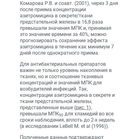
Комарова Р.В. и соавт. (2001), через 3 дня
после приема концентрации
азитромицина в секрете/ткани
предстательной железы в 16,8 раза
превышали значения МПК и, принимая
это значение времени за 40%, можно
прогнозировать сохранение эффекта
азитромицина в течение как минимум 7
дней после однократного приема.
Для антибактериальных препаратов
важен не только уровень накопления в
тканях, но и соотношение тканевых
концентраций и значений МПК для
возбудителей инфекций. Так,
концентрации азитромицина в секрете и
ткани предстательной железы,
представленные выше (
рис. 1
),
превышали МПК
для хламидий во все
90
сроки наблюдения, вплоть до 2-х недель
(в исследовании LeBell M. et al (1996)).
Полученные данные подтверждают