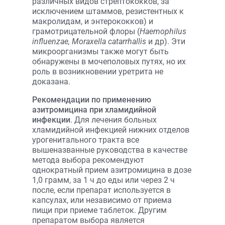
различных видов стрептококков, за
исключением штаммов, резистентных к
макролидам, и энтерококков) и
грамотрицательной флоры (
Haemophilus
influenzae, Moraxella catarrhallis
и др). Эти
микроорганизмы также могут быть
обнаружены в мочеполовых путях, но их
роль в возникновении уретрита не
доказана.
Рекомендации по применению
азитромицина при хламидийной
инфекции
. Для лечения больных
хламидийной инфекцией нижних отделов
урогенитального тракта все
вышеназванные руководства в качестве
метода выбора рекомендуют
однократный прием азитромицина в дозе
1,0 грамм, за 1 ч до еды или через 2 ч
после, если препарат используется в
капсулах, или независимо от приема
пищи при приеме таблеток. Другим
препаратом выбора является