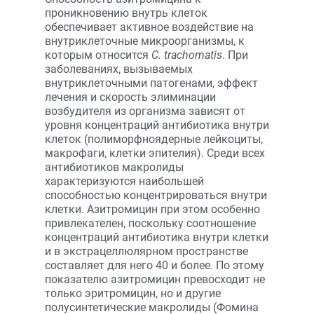
проникновению внутрь клеток
обеспечивает активное воздействие на
внутриклеточные микроорганизмы, к
которым относится
С. trachomatis
. При
заболеваниях, вызываемых
внутриклеточными патогенами, эффект
лечения и скорость элиминации
возбудителя из организма зависят от
уровня концентраций антибиотика внутри
клеток (полиморфноядерные лейкоциты,
макрофаги, клетки эпителия). Среди всех
антибиотиков макролиды
характеризуются наибольшей
способностью концентрироваться внутри
клетки. Азитромицин при этом особенно
привлекателен, поскольку соотношение
концентраций антибиотика внутри клетки
и в экстрацеллюлярном пространстве
составляет для него 40 и более. По этому
показателю азитромицин превосходит не
только эритромицин, но и другие
полусинтетические макролиды (Фомина