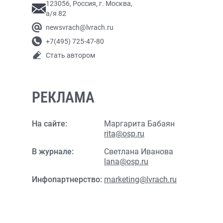
123056, Россия, г. Москва,
а/я 82
newsvrach@lvrach.ru
+7(495) 725-47-80
Стать автором
РЕКЛАМА
На сайте:
Маргарита Бабаян
rita@osp.ru
В журнале:
Светлана Иванова
lana@osp.ru
Инфопартнерство:
marketing@lvrach.ru