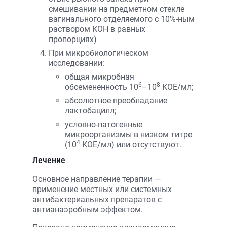
смешивании на предметном стекле
вагинального отделяемого с 10%-ным
раствором КОН в равных
пропорциях)
При микробиологическом
исследовании:
общая микробная
6
8
обсемененность 10
–10
КОЕ/мл;
абсолютное преобладание
лактобацилл;
условно-патогенные
микроорганизмы в низком титре
4
(10
КОЕ/мл) или отсутствуют.
Лечение
Основное направление терапии —
применение местных или системных
антибактериальных препаратов с
антиана­эробным эффектом.