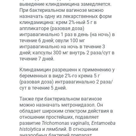
выведение клиндамицина замедляется.
При бактериальном вагинозе можно
назначать одну из лекарственных форм
клиндамицина: крем 2%-ный 5 г в
аппликаторе (разовая доза)
интравагинально 1 раз в день (на ночь) в
течение 6 дней; овули 100 мг
интравагинально на ночь в течение 3
дней; капсулы 300 мг внутрь 2 раза/сут в
течение 7 дней.
Клиндамицин разрешенн к применению у
беременных в виде 2%-го крема 5 г
(разовая доза) интравагинально 2 раза/
сут в течение 5 дней.
Также при бактериальном вагинозе
можно назначать метронидазол. Он
обладает широким спектром действия в
отношении простейших, подавляет
развитие
Trichomonas vaginalis, Entamoeba
histolytica
и лямблий. В отношении
анаэробных бактерий препарат