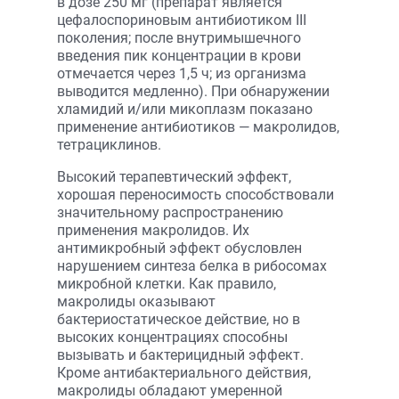
в дозе 250 мг (препарат является
цефалоспориновым антибиотиком III
поколения; после внутримышечного
введения пик концентрации в крови
отмечается через 1,5 ч; из организма
выводится медленно). При обнаружении
хламидий и/или микоплазм показано
применение антибиотиков — макролидов,
тетрациклинов.
Высокий терапевтический эффект,
хорошая переносимость способствовали
значительному распространению
применения макролидов. Их
антимикробный эффект обусловлен
нарушением синтеза белка в рибосомах
микробной клетки. Как правило,
макролиды оказывают
бактериостатическое действие, но в
высоких концентрациях способны
вызывать и бактерицидный эффект.
Кроме антибактериального действия,
макролиды обладают умеренной