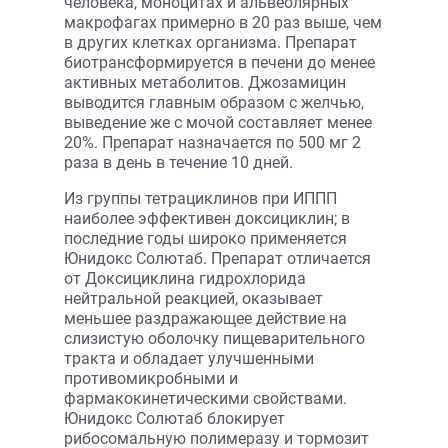
человека, моноцитах и альвеолярных
макрофагах примерно в 20 раз выше, чем
в других клетках организма. Препарат
биотрансформируется в печени до менее
активных метаболитов. Джозамицин
выводится главным образом с желчью,
выведение же с мочой составляет менее
20%. Препарат назначается по 500 мг 2
раза в день в течение 10 дней.
Из группы тетрациклинов при ИППП
наиболее эффективен доксициклин; в
последние годы широко применяется
Юнидокс Солютаб. Препарат отличается
от Доксициклина гидрохлорида
нейтральной реакцией, оказывает
меньшее раздражающее действие на
слизистую оболочку пищеварительного
тракта и обладает улучшенными
противомикробными и
фармакокинетическими свойствами.
Юнидокс Солютаб блокирует
рибосомальную полимеразу и тормозит