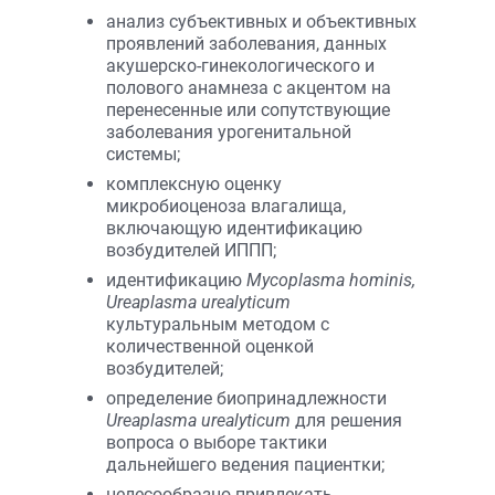
анализ субъективных и объективных
проявлений заболевания, данных
акушерско-гинекологического и
полового анамнеза с акцентом на
перенесенные или сопутствующие
заболевания урогенитальной
системы;
комплексную оценку
микробиоценоза влагалища,
включающую идентификацию
возбудителей ИППП;
идентификацию
Mycoplasma hominis,
Ureaplasma urealyticum
культуральным методом с
количественной оценкой
возбудителей;
определение биопринадлежности
Ureaplasma urealyticum
для решения
вопроса о выборе тактики
дальнейшего ведения пациентки;
целесообразно привлекать