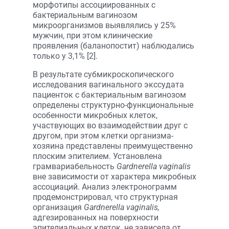
морфотипы ассоциированных с
бактериальным вагинозом
микроорганизмов выявлялись у 25%
мужчин, при этом клинические
проявления (баланопостит) наблюдались
только у 3,1% [2].
В результате субмикроскопического
исследования вагинального экссудата
пациенток с бактериальным вагинозом
определены структурно-функциональные
особенности микробных клеток,
участвующих во взаимодействии друг с
другом, при этом клетки организма-
хозяина представлены преимущественно
плоским эпителием. Установлена
грамвариабельность
Gardnerella vaginalis
вне зависимости от характера микробных
ассоциаций. Анализ электронограмм
продемонстрировал, что структурная
организация
Gardnerella vaginalis,
адгезированных на поверхности
эпителиальных клеток, не зависела от