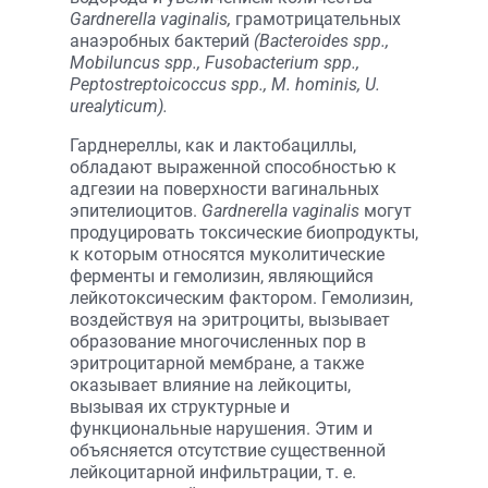
Gardnerella vaginalis,
грамотрицательных
анаэробных бактерий
(Bacteroides spp.,
Mobiluncus spp., Fusobacterium spp.,
Peptostreptoicoccus spp., M. hominis, U.
urealyticum).
Гарднереллы, как и лактобациллы,
обладают выраженной способностью к
адгезии на поверхности вагинальных
эпителиоцитов.
Gardnerella vaginalis
могут
продуцировать токсические биопродукты,
к которым относятся муколитические
ферменты и гемолизин, являющийся
лейкотоксическим фактором. Гемолизин,
воздействуя на эритроциты, вызывает
образование многочисленных пор в
эритроцитарной мембране, а также
оказывает влияние на лейкоциты,
вызывая их структурные и
функциональные нарушения. Этим и
объясняется отсутствие существенной
лейкоцитарной инфильтрации, т. е.