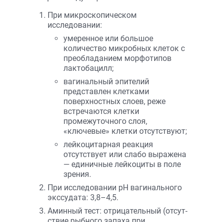
При микроскопическом
исследовании:
умеренное или большое
количество микробных клеток с
преобладанием морфотипов
лактобацилл;
вагинальный эпителий
представлен клетками
поверхностных слоев, реже
встречаются клетки
промежуточного слоя,
«ключевые» клетки отсутствуют;
лейкоцитарная реакция
отсутствует или слабо выражена
— единичные лейкоциты в поле
зрения.
При исследовании рН вагинального
экссудата: 3,8–4,5.
Аминный тест: отрицательный (отсут­
ствие рыбного запаха при