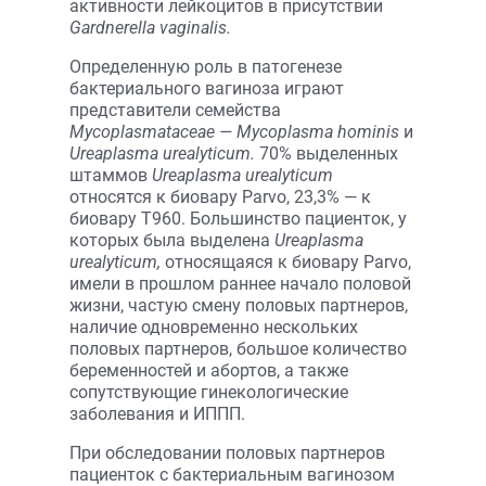
активности лейкоцитов в присутствии
Gardnerella vaginalis.
Определенную роль в патогенезе
бактериального вагиноза играют
представители семейства
Mycoplasmataceae — Mycoplasma hominis
и
Ureaplasma urealyticum.
70% выделенных
штаммов
Ureaplasma urealyticum
относятся к биовару Parvo, 23,3% — к
биовару Т960. Большинство пациенток, у
которых была выделена
Ureaplasma
urealyticum,
относящаяся к биовару Parvo,
имели в прошлом раннее начало половой
жизни, частую смену половых партнеров,
наличие одновременно нескольких
половых партнеров, большое количество
беременностей и абортов, а также
сопутст­вующие гинекологические
заболевания и ИППП.
При обследовании половых партнеров
пациенток с бактериальным вагинозом