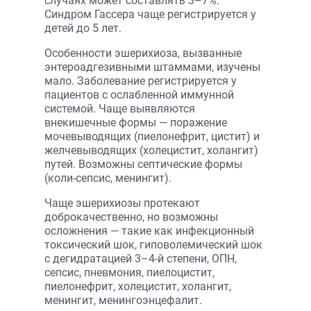
случаях может составлять 3–7%.
Синдром Гассера чаще регистрируется у
детей до 5 лет.
Особенности эшерихиоза, вызванные
энтероадгезивными штаммами, изучены
мало. Заболевание регистрируется у
пациентов с ослабленной иммунной
системой. Чаще выявляются
внекишечные формы — поражение
мочевыводящих (пиелонефрит, цистит) и
желчевыводящих (холецистит, холангит)
путей. Возможны септические формы
(коли-сепсис, менингит).
Чаще эшерихиозы протекают
доброкачественно, но возможны
осложнения — такие как инфекционный
токсический шок, гиповолемический шок
с дегидратацией 3–4-й степени, ОПН,
сепсис, пневмония, пиелоцистит,
пиелонефрит, холецистит, холангит,
менингит, менингоэнцефалит.