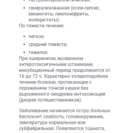
генерализованная (коли-сепсис,
менин­гиты, пиелонефриты,
холециститы).
По тяжести течения:
легкое;
средней тяжести;
тяжелое.
При эшерихиозе, вызванном
энтеротоксигенными штаммами,
инкубационный период продолжается от
16 до 72 ч. Характерно холероподобное
течение болезни, протекающее с
поражением тонкой кишки без
выраженного синдрома интоксикации
(диарея путешественников).
Заболевание начинается остро; больных
беспокоят слабость, головокружение,
температура нормальная или
субфебрильная. Появляются тошнота,