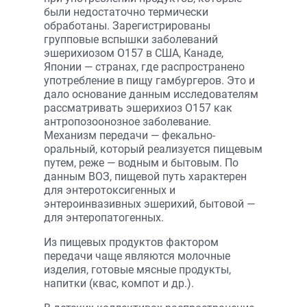
были недостаточно термически
обработаны. Зарегистрированы
групповые вспышки заболеваний
эшерихиозом О157 в США, Канаде,
Японии — странах, где распространено
употребление в пищу гамбургеров. Это и
дало основание данным исследователям
рассматривать эшерихиоз О157 как
антро­по­­зоонозное заболевание.
Механизм передачи — фекально-
оральный, который реализуется пищевым
путем, реже — водным и бытовым. По
данным ВОЗ, пищевой путь характерен
для энтеротоксигенных и
энтероинвазивных эшерихий, бытовой —
для энтеропатогенных.
Из пищевых продуктов фактором
передачи чаще являются молочные
изделия, готовые мясные продукты,
напитки (квас, компот и др.).