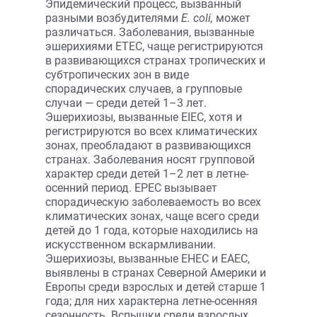
Эпидемический процесс, вызванный
разными возбудителями
Е. соli,
может
различаться. Заболевания, вызванные
эшерихиями ЕТЕС, чаще регист­рируются
в развивающихся странах тропических и
субтропических зон в виде
спорадических случаев, а групповые
случаи — среди детей 1–3 лет.
Эшерихиозы, вызванные ЕIЕС, хотя и
регистрируются во всех климатических
зонах, преобладают в развивающихся
странах. Заболевания носят групповой
характер среди детей 1–2 лет в летне-
осенний период. ЕРЕС вызывает
спорадическую заболеваемость во всех
климатических зонах, чаще всего среди
детей до 1 года, которые находились на
искусственном вскарм­ливании.
Эшерихиозы, вызванные ЕНЕС и ЕАЕС,
выявлены в странах Северной Америки и
Европы среди взрослых и детей старше 1
года; для них характерна летне-осенняя
сезонность. Вспышки среди взрослых