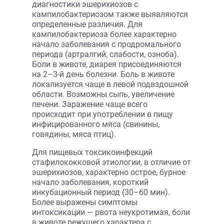
диагностики эшерихиозов с
кампилобактериозом также выявляются
определенные различия. Для
кампилобактериоза более характерно
начало заболевания с продромального
периода (артралгий, слабости, озноба).
Боли в животе, диарея присоединяются
на 2–3-й день болезни. Боль в животе
локализуется чаще в левой подвздошной
области. Возможны сыпь, увеличение
печени. Заражение чаще всего
происходит при употреблении в пищу
инфицированного мяса (свинины,
говядины, мяса птиц).
Для пищевых токсикоинфекций
стафилококковой этиологии, в отличие от
эшерихиозов, характерно острое, бурное
начало заболевания, короткий
инкубационный период (30–60 мин).
Более выражены симптомы
интоксикации — рвота неукротимая, боли
в животе режущего характера с