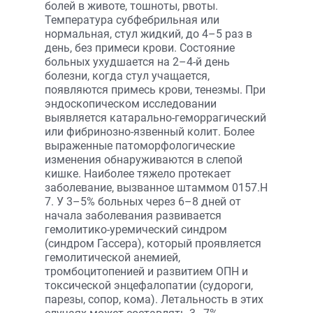
болей в животе, тошноты, рвоты.
Температура субфебрильная или
нормальная, стул жидкий, до 4–5 раз в
день, без примеси крови. Состояние
больных ухудшается на 2–4-й день
болезни, когда стул учащается,
появляются примесь крови, тенезмы. При
эндоскопическом исследовании
выявляется катарально-геморрагический
или фибринозно-язвенный колит. Более
выраженные патоморфологические
изменения обнаруживаются в слепой
кишке. Наиболее тяжело протекает
заболевание, вызванное штаммом 0157.Н
7. У 3–5% больных через 6–8 дней от
начала заболевания развивается
гемолитико-уремический синдром
(синдром Гассера), который проявляется
гемолитической анемией,
тромбоцитопенией и развитием ОПН и
токсической энцефалопатии (судороги,
парезы, сопор, кома). Летальность в этих