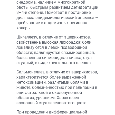
синдрома, наличием многократной
рвоты, быстрым развитием дегидратации
3–4-й степени. Помогает в постановке
диагноза эпидемиологический анамнез —
пребывание в эндемичных регионах
холеры.
Шигеллезу, в отличие от эшерихиозов,
свойственна высокая лихорадка; боли
локализуются в левой подвздошной
области; пальпируется спазмированная,
болезненная сигмовидная кишка; стул
скудный, в виде «ректального плевка».
Сальмонеллез, в отличие от эшерихиозов,
характеризуется более выраженной
интоксикацией, разлитыми болями в
животе, болезненностью при пальпации в
эпигастральной и околопупочной
областях, урчанием. Характерен
зловонный стул зеленоватого цвета.
При проведении дифференциальной