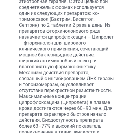
этиотропная терапия. С этой целью при
среднетяжелых формах используется
один из следующих препаратов: ко-
тримоксазол (Бактрим, Бисептол,
Септрин) по 2 таблетки 2 раза в день. Из
препаратов фторхинолонового ряда
назначается ципрофлоксацин — Ципролет
— фторхинолон для широкого
клинического применения, сочетающий
мощное бактерицидное действие,
широкий антимикробный спектр и
благоприятную фармакокинетику.
Механизм действия препарата,
связанный с ингибированием ДНК-гиразы
и топоизомеразы, обусловливает
отсутствие перекрестной резистент­ности.
Максимальные концентрации
ципрофлоксацина (Ципролета) в плазме
крови достигаются через 60–90 мин. Для
препарата характерно быстрое начало
действия. Биодоступность препарата
более 63–77% и высокий показатель
проникновения в ткани, жидкости и