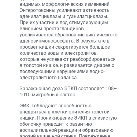
видимых морфологических изменений.
Энтеротоксины усиливают активность
аденилатциклазы и гуанилатциклазы.
При их участии и под стимулирующим
влиянием простагландинов
увеличивается образование циклического
аденозинмонофосфата. В результате в
просвет кишки секретируется большое
количество воды и электролитов,
которые не успевают реабсорбироваться
в толстой кишке, и развивается диарея с
последующими нарушениями водно-
электролитного баланса.
Заражающая доза ЭТКП составляет 108–
1010 микробных клеток.
ЭИКП обладают способностью
внедряться в клетки эпителия толстой
кишки. Проникновение ЭИКП в слизистую
оболочку приводит к развитию
воспалительной реакции и образованию
эрозий кишечной стенки. Повреждение