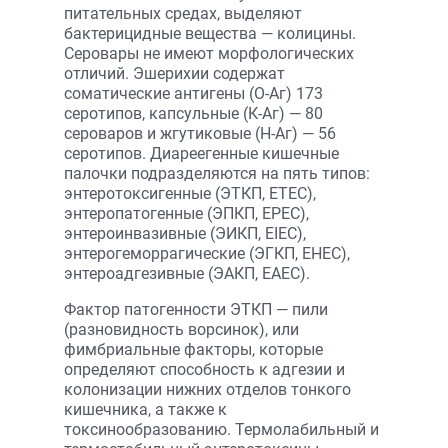
питательных средах, выделяют
бактерицидные вещества — колицины.
Серовары не имеют морфологических
отличий. Эшерихии содержат
соматические антигены (О-Аг) 173
серотипов, капсульные (К-Аг) — 80
сероваров и жгутиковые (Н-Аг) — 56
серотипов. Диареегенные кишечные
палочки подразделяются на пять типов:
энтеротоксигенные (ЭТКП, ETEC),
энтеропатогенные (ЭПКП, EPEC),
энтероинвазивные (ЭИКП, EIEC),
энтерогеморрагические (ЭГКП, EHEC),
энтероадгезивные (ЭАКП, EAEC).
Фактор патогенности ЭТКП — пили
(разновидность ворсинок), или
фимбриальные факторы, которые
определяют способность к адгезии и
колонизации нижних отделов тонкого
кишечника, а также к
токсинообразованию. Термолабильный и