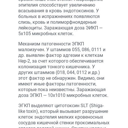
эпителия способствует увеличению
всасывания в кровь эндотоксинов. У
больных в испражнениях появляются
слизь, кровь и полиморф­ноядерные
лейкоциты. Заражающая доза ЭИКП —
5х105 микробных клеток.
Механизм патогенности ЭПКП
малоизучен. У штаммов 055, 086, 0111 и
др. выявлен фактор адгезии к клеткам
Нер-2, за счет которого обеспечивается
колонизация тонкого кишечника. У
других штаммов (018, 044, 0112 и др.)
этот фактор не обнаружен. Видимо, они
имеют иные факторы патогенности,
которые пока неизвестны. Заражающая
доза ЭПКП — 10х1010 микробных клеток.
ЭГКП выделяют цитотоксин SLT (Shiga-
like toxin), который вызывает разрушение
клеток эндотелия мелких кровеносных
сосудов кишечной стенки проксимальных