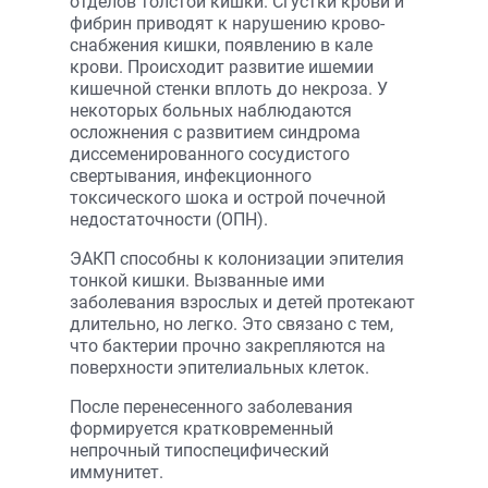
отделов толстой кишки. Сгустки крови и
фибрин приводят к нарушению крово­
снабжения кишки, появлению в кале
крови. Происходит развитие ишемии
кишечной стенки вплоть до некроза. У
некоторых больных наблюдаются
осложнения с развитием синдрома
диссеменированного сосудистого
свертывания, инфекционного
токсического шока и острой почечной
недостаточности (ОПН).
ЭАКП способны к колонизации эпителия
тонкой кишки. Вызванные ими
заболевания взрослых и детей протекают
длительно, но легко. Это связано с тем,
что бактерии прочно закрепляются на
поверхности эпителиальных клеток.
После перенесенного заболевания
формируется кратковременный
непрочный типоспецифический
иммунитет.