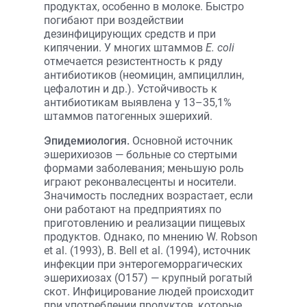
продуктах, особенно в молоке. Быстро
погибают при воздей­ствии
дезинфицирующих средств и при
кипячении. У многих штаммов
Е. соli
отмечается резистентность к ряду
антибиотиков (неомицин, ампициллин,
цефалотин и др.). Устойчивость к
антибиотикам выявлена у 13–35,1%
штаммов патогенных эшерихий.
Эпидемиология.
Основной источник
эшерихиозов — больные со стертыми
формами заболевания; меньшую роль
играют реконвалесценты и носители.
Значимость последних возрастает, если
они работают на предприятиях по
приготовлению и реализации пищевых
продуктов. Однако, по мнению W. Robson
et al. (1993), B. Bell et al. (1994), источник
инфекции при энтерогеморрагических
эшерихиозах (О157) — крупный рогатый
скот. Инфицирование людей происходит
при употреблении продуктов, которые