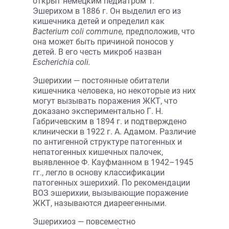
открыт немецким педиатром T.
Эшерихом в 1886 г. Он выделил его из
кишечника детей и определил как
Bacterium coli commune,
предположив, что
она может быть причиной поносов у
детей. В его честь микроб назван
Еscherichia coli.
Эшерихии — постоянные обитатели
кишечника человека, но некоторые из них
могут вызывать поражения ЖКТ, что
доказано экспериментально Г. Н.
Габричевским в 1894 г. и подтверждено
клинически в 1922 г. А. Адамом. Различие
по антигенной структуре патогенных и
непатогенных кишечных палочек,
выявленное Ф. Кауфманном в 1942–1945
гг., легло в основу классификации
патогенных эшерихий. По рекомендации
ВОЗ эшерихии, вызывающие поражение
ЖКТ, называются диареегенными.
Эшерихиоз — повсеместно