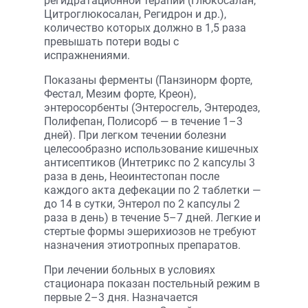
регидратационной терапии (Глюкосалан,
Цитроглюкосалан, Регидрон и др.),
количество которых должно в 1,5 раза
превышать потери воды с
испражнениями.
Показаны ферменты (Панзинорм форте,
Фестал, Мезим форте, Креон),
энтеросорбенты (Энтеросгель, Энтеродез,
Полифепан, Полисорб — в течение 1–3
дней). При легком течении болезни
целесообразно использование кишечных
антисептиков (Интетрикс по 2 капсулы 3
раза в день, Неоинтестопан после
каждого акта дефекации по 2 таблетки —
до 14 в сутки, Энтерол по 2 капсулы 2
раза в день) в течение 5–7 дней. Легкие и
стертые формы эшерихиозов не требуют
назначения этиотропных препаратов.
При лечении больных в условиях
стационара показан постельный режим в
первые 2–3 дня. Назначается