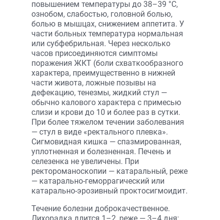
повышением температуры до 38–39 °С,
ознобом, слабостью, головной болью,
болью в мышцах, снижением аппетита. У
части больных температура нормальная
или субфебрильная. Через несколько
часов присоединяются симптомы
поражения ЖКТ (боли схваткообразного
характера, преимущественно в нижней
части живота, ложные позывы на
дефекацию, тенезмы, жидкий стул —
обычно калового характера с примесью
слизи и крови до 10 и более раз в сутки.
При более тяжелом течении заболевания
— стул в виде «ректального плевка».
Сигмовидная кишка — спазмированная,
уплотненная и болезненная. Печень и
селезенка не увеличены. При
ректороманоскопии — катаральный, реже
— катарально-геморрагический или
катарально-эрозивный проктосигмоидит.
Течение болезни доброкачественное.
Лихорадка длится 1–2, реже — 3–4 дня;