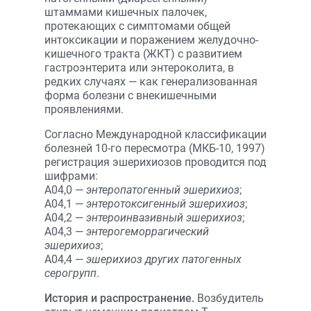
штаммами кишечных палочек,
протекающих с симптомами общей
интоксикации и поражением желудочно-
кишечного тракта (ЖКТ) с развитием
гастроэнтерита или энтероколита, в
редких случаях — как генерализованная
форма болезни с внекишечными
проявлениями.
Согласно Международной классификации
болезней 10-го пересмотра (МКБ-10, 1997)
регистрация эшерихиозов проводится под
шифрами:
А04,0 —
энтеропатогенный эшерихиоз
;
А04,1 —
энтеротоксигенный эшерихиоз
;
А04,2 —
энтероинвазивный эшерихиоз
;
А04,3 —
энтерогеморрагический
эшерихиоз
;
А04,4 —
эшерихиоз других патогенных
серогрупп
.
История и распространение.
Возбу­дитель