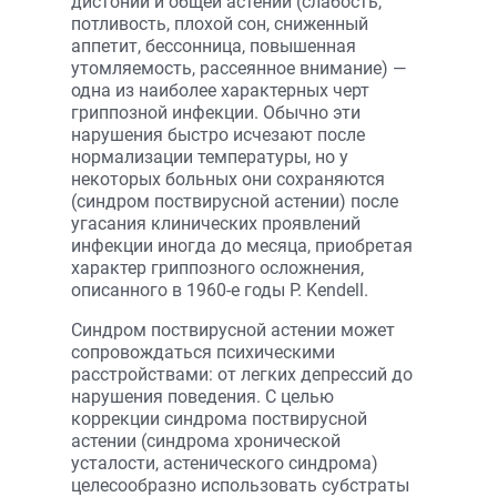
дистонии и общей астении (слабость,
потливость, плохой сон, сниженный
аппетит, бессонница, повышенная
утомляемость, рассеянное внимание) —
одна из наиболее характерных черт
гриппозной инфекции. Обычно эти
нарушения быстро исчезают после
нормализации температуры, но у
некоторых больных они сохраняются
(синдром поствирусной астении) после
угасания клинических проявлений
инфекции иногда до месяца, приобретая
характер гриппозного осложнения,
описанного в 1960-е годы P. Kendell.
Синдром поствирусной астении может
сопровождаться психическими
расстройствами: от легких депрессий до
нарушения поведения. С целью
коррекции синдрома поствирусной
астении (синдрома хронической
усталости, астенического синдрома)
целесообразно использовать субстраты