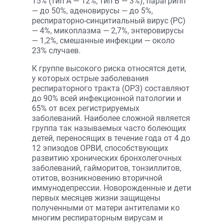
15% (тип А — 12%, тип В — 3%), парагрипп
— до 50%, аденовирусы — до 5%,
респираторно-синцитиальный вирус (РС)
— 4%, микоплазма — 2,7%, энтеровирусы
— 1,2%, смешанные инфекции — около
23% случаев.
К группе высокого риска относятся дети,
у которых острые заболевания
респираторного тракта (ОРЗ) составляют
до 90% всей инфекционной патологии и
65% от всех регистрируемых
заболеваний. Наиболее сложной является
группа так называемых часто болеющих
детей, переносящих в течение года от 4 до
12 эпизодов ОРВИ, способствующих
развитию хронических бронхолегочных
заболеваний, гайморитов, тонзиллитов,
отитов, возникновению вторич­ной
иммунодепрессии. Новорожденные и дети
первых месяцев жизни защищены
полученными от матери антителами ко
многим респираторным вирусам и