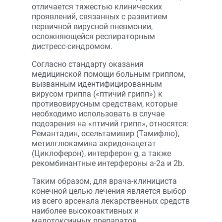
отличается тяжестью клинических
проявлений, связанных с развитием
первичной вирусной пневмонии,
осложняющейся респираторным
дистресс-синдромом.
Согласно стандарту оказания
медицинской помощи больным гриппом,
вызванным идентифицированным
вирусом гриппа («птичий грипп») к
противовирусным средствам, которые
необходимо использовать в случае
подозрения на «птичий грипп», относятся:
Ремантадин, осельтамивир (Тамифлю),
метилглюкамина акридонацетат
(Циклоферон), интерферон g, а также
рекомбинантные интерфероны a-2а и 2b.
Таким образом, для врача-клинициста
конечной целью лечения является выбор
из всего арсенала лекарственных средств
наиболее высокоактивных и
малотоксичных препаратов,