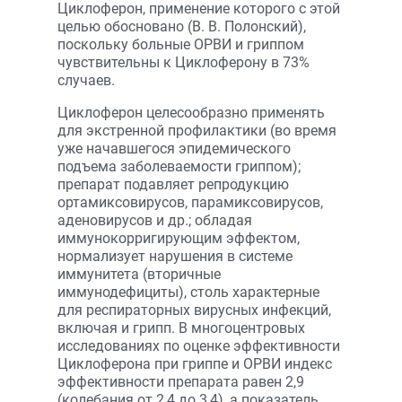
Циклоферон, применение которого с этой
целью обосновано (В. В. Полонский),
поскольку больные ОРВИ и гриппом
чувствительны к Циклоферону в 73%
случаев.
Циклоферон целесообразно применять
для экстренной профилактики (во время
уже начавшегося эпидемического
подъема заболеваемости гриппом);
препарат подавляет репродукцию
ортамиксовирусов, парамиксовирусов,
аденовирусов и др.; обладая
иммунокорригирующим эффектом,
нормализует нарушения в системе
иммунитета (вторичные
иммунодефициты), столь характерные
для респираторных вирусных инфекций,
включая и грипп. В многоцентровых
исследованиях по оценке эффективности
Циклоферона при гриппе и ОРВИ индекс
эффективности препарата равен 2,9
(колебания от 2,4 до 3,4), а показатель