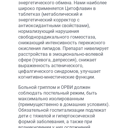
энергетического обмена. Нами наиболее
широко применяется Цитофлавин в
таблетках (метаболический и
энергетический корректор с
антиоксидантными свойствами),
нормализующий нарушения
свободнорадикального гомеостаза,
снижающий интенсивность перекисного
окисления липидов. Препарат нивелирует
расстройства в эмоционально-волевой
сфере (тревога, депрессия), снижает
выраженность астенического,
цефалгического синдромов, улучшает
когнитивно-мнестические функции.
Больной гриппом и ОРВИ должен
соблюдать постельный режим, быть
максимально изолированным
(преимущественно в домашних условиях).
Обязательной госпитализации подлежат
дети с тяжелой и гипертоксической
формой заболевания, а также при
возникновении у них осложнений,