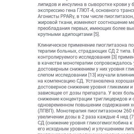
липидов и инсулина в сыворотке крови у б
экспрессию гена ГЛЮТ-4, основного транс
Агонисты PPARγ, в том числе пиоглитазо
жировой ткани, изменяют соотношение ме
преобладания первых, имеющих более выс
крупными адипоцитами [5].
Клиническое применение пиоглитазона по
терапии больных, страдающих СД 2 типа. 
контролируемого исследования [3] примен
в качестве монотерапии сопровождалось 
достоверным снижением у них уровня гли
слепом исследовании [13] изучали влияни
на компенсацию СД. Установлена хорошая
достоверное снижение уровня гликемии и
зависящее от дозы препарата. У всех бол
снижение концентрации триглицеридов и 
одновременном повышении содержания хо
(ЛПВП). Монотерапия пиоглитазоном 260 бо
увеличении дозы в 2 раза каждые 4 нед (
СД (снижение уровня гликогемоглобина к 
его исходным уровнем) и улучшением лип