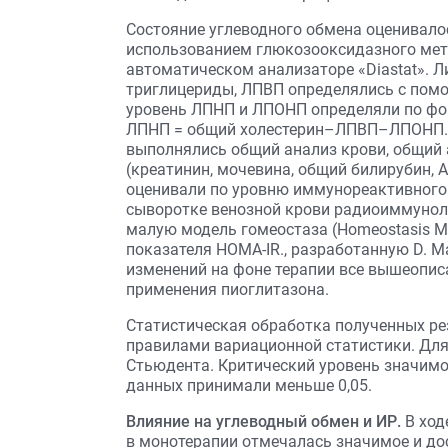
Состояние углеводного обмена оценивалос
использованием глюкозооксидазного мето
автоматическом анализаторе «Diastat». 
триглицериды, ЛПВП определялись c пом
уровень ЛПНП и ЛПОНП определяли по фо
ЛПНП = общий холестерин–ЛПВП–ЛПОНП. 
выполнялись общий анализ крови, общий 
(креатинин, мочевина, общий билирубин, 
оценивали по уровню иммунореактивного 
сыворотке венозной крови радиоиммунол
малую модель гомеостаза (Homeostasis M
показателя HOMA-IR., разработанную D. M
изменений на фоне терапии все вышеопис
применения пиоглитазона.
Статистическая обработка полученных ре
правилами вариационной статистики. Для
Стьюдента. Критический уровень значимос
данных принимали меньше 0,05.
Влияние на углеводный обмен и ИР.
В ход
в монотерапии отмечалась значимое и до