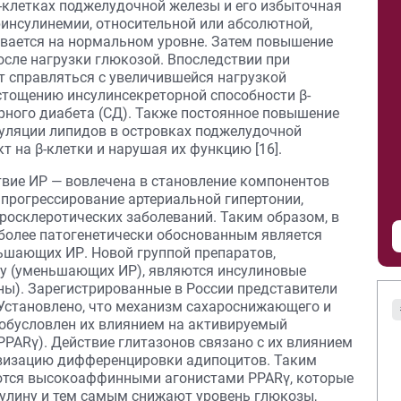
β-клетках поджелудочной железы и его избыточная
перинсулинемии, относительной или абсолютной,
вается на нормальном уровне. Затем повышение
осле нагрузки глюкозой. Впоследствии при
т справляться с увеличившейся нагрузкой
истощению инсулинсекреторной способности β-
рного диабета (СД). Также постоянное повышение
уляции липидов в островках поджелудочной
 на β-клетки и нарушая их функцию [16].
вие ИР — вовлечена в становление компонентов
 прогрессирование артериальной гипертонии,
росклеротических заболеваний. Таким образом, в
иболее патогенетически обоснованным является
ьшающих ИР. Новой группой препаратов,
у (уменьшающих ИР), являются инсулиновые
ны). Зарегистрированные в России представители
. Установлено, что механизм сахароснижающего и
обусловлен их влиянием на активируемый
PARγ). Действие глитазонов связано с их влиянием
ивизацию дифференцировки адипоцитов. Таким
яются высокоаффинными агонистами PPARγ, которые
улину и тем самым снижают уровень глюкозы,