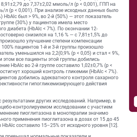
8,91±2,79 до 7,37±2,02 ммоль/л (р < 0,001), ГПП на
ль/л (р < 0,001). При анализе исходных данных было
) HbAlc был > 9%, во 2-й (50%) — этот показатель
группе (30%) у пациентов имела место
о диабета (HbAlc < 7%). По окончании 12-
остоверно снизился на 1,16 % — с 7,81±1,5% до
то произошло улучшение степени компенсации
 у 100% пациентов 1-й и 3-й группы произошло
тель уменьшился на 2,2(0,9% (р < 0,05) и стал < 9%,
 при этом все пациенты этой группы добились
ие HbAlc во 2-й группе составило 1,02±0,7% (р <
достигнут хороший контроль гликемии (HbAlc < 7%).
циентов добились адекватного контроля сахарного
ффективности гипогликемизирующего действия
 результатами других исследований. Например, в
цебо-контролируемом исследовании с участием
именение пиоглитазона в монотерапии значимо
ьного применения пиоглитазона в дозах от 15 до 45
 HbAlc составило 15–25% от исходного уровня [12].
ппе превышал нормальные показатели и