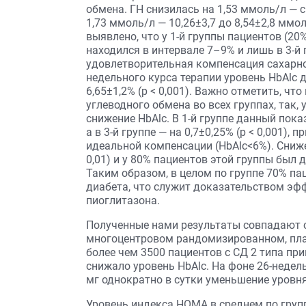
обмена. ГН снизилась на 1,53 ммоль/л — с 
1,73 ммоль/л — 10,26±3,7 до 8,54±2,8 ммо
выявлено, что у 1-й группы пациентов (20%
находился в интервале 7–9% и лишь в 3-й 
удовлетворительная компенсация сахарног
недельного курса терапии уровень HbAlc д
6,65±1,2% (р < 0,001). Важно отметить, ч
углеводного обмена во всех группах, так,
снижение HbAlc. В 1-й группе данный показа
а в 3-й группе — на 0,7±0,25% (р < 0,001),
идеальной компенсации (HbAlc<6%). Снижен
0,01) и у 80% пациентов этой группы был 
Таким образом, в целом по группе 70% па
диабета, что служит доказательством э
пиоглитазона.
Полученные нами результаты совпадают с
многоцентровом рандомизированном, пла
более чем 3500 пациентов с СД 2 типа пр
снижало уровень HbAlc. На фоне 26-недел
мг однократно в сутки уменьшение уровня
Уровень индекса НОМА в среднем по гру