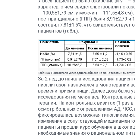
У всех пациентов было ожирение (ИМТ — 3
характер, о чем свидетельствовали показ
— 100,5±1,79 см, у мужчин — 111,5±4,8 см
постпрандиально (ГПП) были 8,91±2,79 и 
составил 7,81±1,5%, что свидетельствует
пациентов (табл.).
Таблица. Показатели углеводного обмена на фоне терапии пиогли
За 2 нед до начала исследования пациент
пиоглитазон назначался в монотерапии вс
времени приема пищи. Далее доза была уве
исследования не менялась. Контрольные в
терапии. На контрольных визитах (1 раз 
осмотр больных с определением АД, ЧСС, в
фиксировалась возможная гипогликемия,
изменения в сопутствующей медикаментоз
пациенты прошли курс обучения в школе д
необходимые знания о рациональном пита