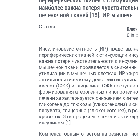
периферических тканей к стимуляции
наиболее важна потеря чувствительн
печеночной тканей [15]. ИР мышечн
Статья
Ключ
Clini
Инсулинорезистентность (ИР) представля
периферических тканей к стимуляции инс
важна потеря чувствительности к инсулин
мышечной ткани проявляется в снижении 
утилизации в мышечных клетках. ИР жиров
антилиполитическому действию инсулина
кислот (СЖК) и глицерина. СЖК поступают
формирования атерогенных липопротеинов
печени характеризуется снижением синтез
гликогена до глюкозы (гликогенолиз) и си
пирувата, глицерина (глюконеогенез), в р
кровоток. Эти процессы в печени активир
инсулином [1].
Компенсаторным ответом на резистентност