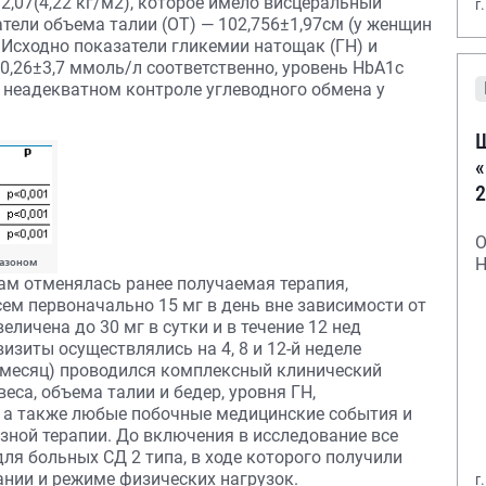
2,07(4,22 кг/м2), которое имело висцеральный
г
атели объема талии (ОТ) — 102,756±1,97см (у женщин
). Исходно показатели гликемии натощак (ГН) и
10,26±3,7 ммоль/л соответственно, уровень HbA1c
 о неадекватном контроле углеводного обмена у
Ш
«
2
О
Н
тазоном
ам отменялась ранее получаемая терапия,
ем первоначально 15 мг в день вне зависимости от
личена до 30 мг в сутки и в течение 12 нед
изиты осуществлялись на 4, 8 и 12-й неделе
в месяц) проводился комплексный клинический
еса, объема талии и бедер, уровня ГН,
 а также любые побочные медицинские события и
ной терапии. До включения в исследование все
ля больных СД 2 типа, в ходе которого получили
нии и режиме физических нагрузок.
г