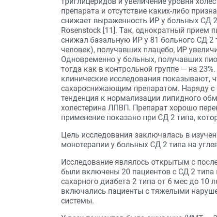
триглицеридов и увеличение уровня холе
препарата и отсутствие каких-либо призн
снижает выраженность ИР у больных СД 2 
Rosenstock [11]. Так, однократный прием 
снижал базальную ИР у 81 больного СД 2 
человек), получавших плацебо, ИР увелич
Одновременно у больных, получавших пио
тогда как в контрольной группе — на 23%
клинические исследования показывают, 
сахароснижающим препаратом. Наряду с 
тенденция к нормализации липидного обм
холестерина ЛПВП. Препарат хорошо перен
применение показано при СД 2 типа, кото
Цель исследования заключалась в изучен
монотерапии у больных СД 2 типа на угле
Исследование являлось открытым с посл
были включены 20 пациентов с СД 2 типа в
сахарного диабета 2 типа от 6 мес до 10 л
включались пациенты с тяжелыми нарушен
системы.