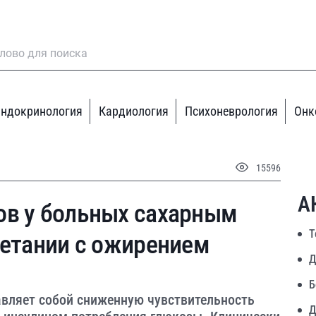
ндокринология
Кардиология
Психоневрология
Онк
15596
А
ов у больных сахарным
Т
четании с ожирением
Д
Б
авляет собой сниженную чувствительность
Д