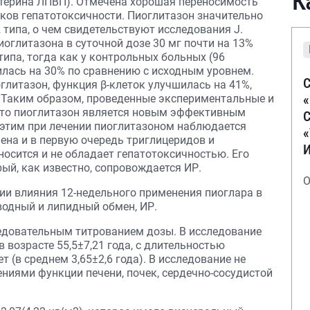
К
стерина ЛПВП). Отмечена хорошая переносимость
аков гепатотоксичности. Пиоглитазон значительно
типа, о чем свидетельствуют исследования J.
пиоглитазона в суточной дозе 30 мг почти на 13%
типа, тогда как у контрольных больных (96
илась на 30% по сравнению с исходным уровнем.
С
глитазон, функция β-клеток улучшилась на 41%,
. Таким образом, проведенные экспериментальные и
что пиоглитазон является новым эффективным
С
этим при лечении пиоглитазоном наблюдается
ена и в первую очередь триглицеридов и
осится и не обладает гепатотоксичностью. Его
рый, как известно, сопровождается ИР.
О
ии влияния 12-недельного применения пиоглара в
водный и липидный обмен, ИР.
едовательным титрованием дозы. В исследование
 возрасте 55,5±7,21 года, с длительностью
ет (в среднем 3,65±2,6 года). В исследование не
иями функции печени, почек, сердечно-сосудистой