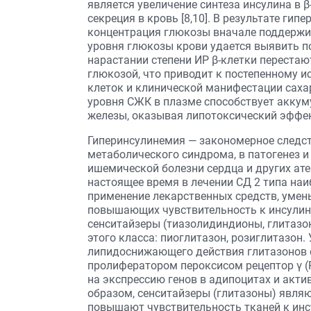
является увеличение синтеза инсулина в 
секреция в кровь [8,10]. В результате ги
концентрация глюкозы вначале поддержи
уровня глюкозы крови удается выявить п
нарастании степени ИР β-клетки перестаю
глюкозой, что приводит к постепенному 
клеток и клинической манифестации саха
уровня СЖК в плазме способствует аккум
железы, оказывая липотоксический эффект
Гиперинсулинемия — закономерное следст
метаболического синдрома, в патогенез и
ишемической болезни сердца и других ате
настоящее время в лечении СД 2 типа на
применение лекарственных средств, умен
повышающих чувствительность к инсулин
сенситайзеры (тиазолидиндионы, глитазо
этого класса: пиоглитазон, розиглитазон
липидоснижающего действия глитазонов 
пролифератором пероксисом рецептор γ (P
на экспрессию генов в адипоцитах и акт
образом, сенситайзеры (глитазоны) явл
повышают чувствительность тканей к инс