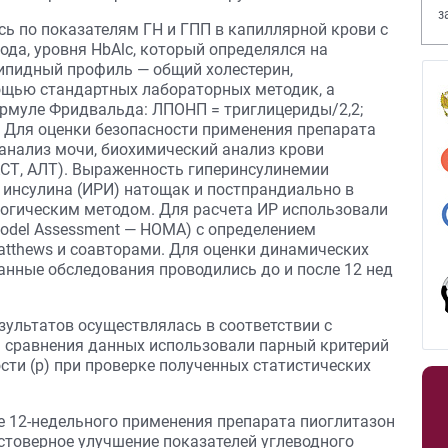
з
ь по показателям ГН и ГПП в капиллярной крови с
В
да, уровня HbAlc, который определялся на
Липидный профиль — общий холестерин,
ощью стандартных лабораторных методик, а
рмуле Фридвальда: ЛПОНП = триглицериды/2,2;
Для оценки безопасности применения препарата
анализ мочи, биохимический анализ крови
АСТ, АЛТ). Выраженность гиперинсулинемии
инсулина (ИРИ) натощак и постпрандиально в
огическим методом. Для расчета ИР использовали
odel Assessment — НОМА) с определением
atthews и соавторами. Для оценки динамических
анные обследования проводились до и после 12 нед
зультатов осуществлялась в соответствии с
 сравнения данных использовали парный критерий
ти (р) при проверке полученных статистических
е 12-недельного применения препарата пиоглитазон
стоверное улучшение показателей углеводного