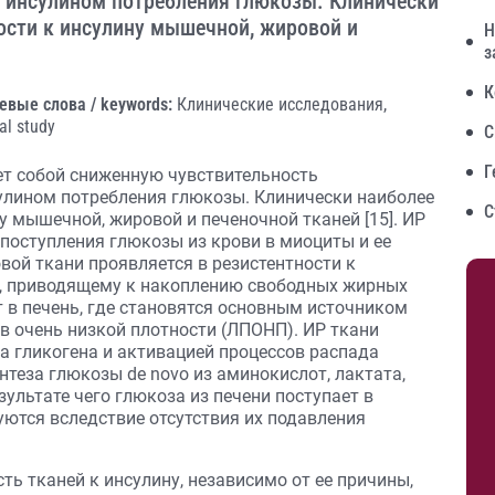
 инсулином потребления глюкозы. Клинически
ости к инсулину мышечной, жировой и
Н
з
К
евые слова / keywords:
Клинические исследования,
cal study
С
Г
ет собой сниженную чувствительность
улином потребления глюкозы. Клинически наиболее
С
у мышечной, жировой и печеночной тканей [15]. ИР
поступления глюкозы из крови в миоциты и ее
ой ткани проявляется в резистентности к
, приводящему к накоплению свободных жирных
 в печень, где становятся основным источником
 очень низкой плотности (ЛПОНП). ИР ткани
а гликогена и активацией процессов распада
нтеза глюкозы de novo из аминокислот, лактата,
езультате чего глюкоза из печени поступает в
уются вследствие отсутствия их подавления
ь тканей к инсулину, независимо от ее причины,