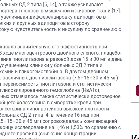
ольных СД 2 типа [6, 14], а также усиливают
портера глюкозы в мышечной и жировой ткани [17].
н, увеличивая дифференцировку адипоцитов в
лких и крупных адипоцитов в сторону
окую чувствительность к инсулину по сравнению с
казало значительную его эффективность при
В ходе многоцентрового двойного слепого, плацебо-
ение пиоглитазона в разовой дозе 15 и 30 мг в день
улучшением клиники у больных СД 2 типа и
кемии и гликогемоглобина. В другом двойном
е различных доз пиоглитазона (7,5–15–30 и 45 мг)
 переносимость пиоглитазона и статистически
 гликозилированного гемоглобина (НвА1с),
ьных отмечалось также статистически достоверное
общего холестерина в сыворотке крови при
лестерина липопротеинов высокой плотности
льных СД 2 типа [4] в течение 16 нед при
7,5–15–30 и 45 мг) сопровождалась компенсацией
концу исследования на 1,46 и 1,53% по сравнению с
идного профиля (снижение концентрации