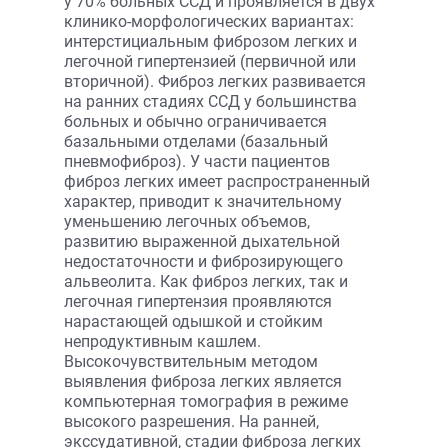
у 70% больных ССД и проявляется в двух
клинико-морфологических вариантах:
интерстициальным фиброзом легких и
легочной гипертензией (первичной или
вторичной). Фиброз легких развивается
на ранних стадиях ССД у большинства
больных и обычно ограничивается
базальными отделами (базальный
пневмофиброз). У части пациентов
фиброз легких имеет распространенный
характер, приводит к значительному
уменьшению легочных объемов,
развитию выраженной дыхательной
недостаточности и фиброзирующего
альвеолита. Как фиброз легких, так и
легочная гипертензия проявляются
нарастающей одышкой и стойким
непродуктивным кашлем.
Высокочувствительным методом
выявления фиброза легких является
компьютерная томография в режиме
высокого разрешения. На ранней,
экссудативной, стадии фиброза легких