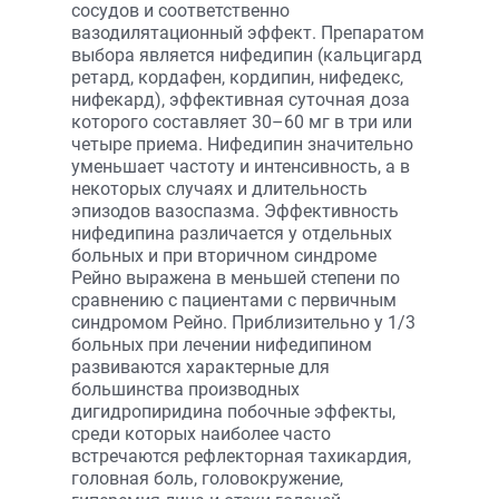
сосудов и соответственно
вазодилятационный эффект. Препаратом
выбора является нифедипин (кальцигард
ретард, кордафен, кордипин, нифедекс,
нифекард), эффективная суточная доза
которого составляет 30–60 мг в три или
четыре приема. Нифедипин значительно
уменьшает частоту и интенсивность, а в
некоторых случаях и длительность
эпизодов вазоспазма. Эффективность
нифедипина различается у отдельных
больных и при вторичном синдроме
Рейно выражена в меньшей степени по
сравнению с пациентами с первичным
синдромом Рейно. Приблизительно у 1/3
больных при лечении нифедипином
развиваются характерные для
большинства производных
дигидропиридина побочные эффекты,
среди которых наиболее часто
встречаются рефлекторная тахикардия,
головная боль, головокружение,