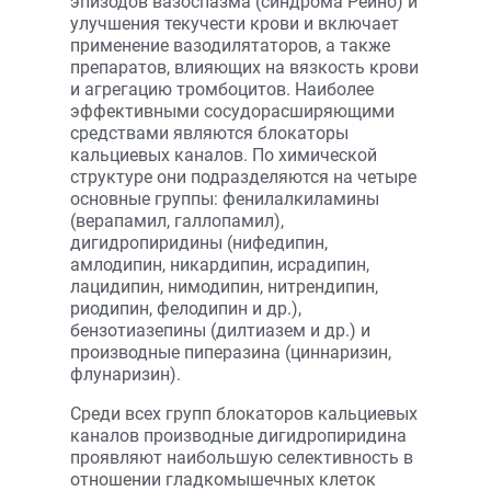
эпизодов вазоспазма (синдрома Рейно) и
улучшения текучести крови и включает
применение вазодилятаторов, а также
препаратов, влияющих на вязкость крови
и агрегацию тромбоцитов. Наиболее
эффективными сосудорасширяющими
средствами являются блокаторы
кальциевых каналов. По химической
структуре они подразделяются на четыре
основные группы: фенилалкиламины
(верапамил, галлопамил),
дигидропиридины (нифедипин,
амлодипин, никардипин, исрадипин,
лацидипин, нимодипин, нитрендипин,
риодипин, фелодипин и др.),
бензотиазепины (дилтиазем и др.) и
производные пиперазина (циннаризин,
флунаризин).
Среди всех групп блокаторов кальциевых
каналов производные дигидропиридина
проявляют наибольшую селективность в
отношении гладкомышечных клеток