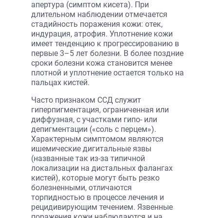
апертура (симптом кисета). При
длительном наблюдении отмечается
стадийность поражения кожи: отек,
индурация, атрофия. Уплотнение кожи
имеет тенденцию к прогрессированию в
первые 3–5 лет болезни. В более поздние
сроки болезни кожа становится менее
плотной и уплотнение остается только на
пальцах кистей.
Часто признаком ССД служит
гиперпигментация, ограниченная или
диффузная, с участками гипо- или
депигментации («соль с перцем»).
Характерным симптомом являются
ишемические дигитальные язвы
(названные так из-за типичной
локализации на дистальных фалангах
кистей), которые могут быть резко
болезненными, отличаются
торпидностью в процессе лечения и
рецидивирующим течением. Язвенные
поражения кожи наблюдаются и на