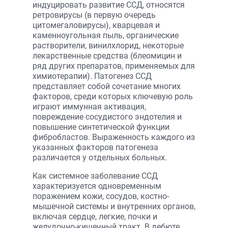
индуцировать развитие ССД, относятся
ретровирусы (в первую очередь
цитомегаловирусы), кварцевая и
каменноугольная пыль, органические
растворители, винилхлорид, некоторые
лекарственные средства (блеомицин и
ряд других препаратов, применяемых для
химиотерапии). Патогенез ССД
представляет собой сочетание многих
факторов, среди которых ключевую роль
играют иммунная активация,
повреждение сосудистого эндотелия и
повышение синтетической функции
фибробластов. Выраженность каждого из
указанных факторов патогенеза
различается у отдельных больных.
Как системное заболевание ССД
характеризуется одновременным
поражением кожи, сосудов, костно-
мышечной системы и внутренних органов,
включая сердце, легкие, почки и
желудочно-кишечный тракт. В дебюте