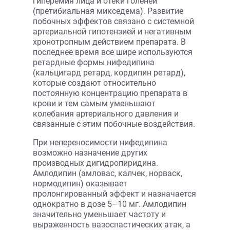
гиперемия лица и отеки голеней
(претибиальная микседема). Развитие
побочных эффектов связано с системной
артериальной гипотензией и негативным
хронотропным действием препарата. В
последнее время все шире используются
ретардные формы нифедипина
(кальцигард ретард, кордипин ретард),
которые создают относительно
постоянную концентрацию препарата в
крови и тем самым уменьшают
колебания артериального давления и
связанные с этим побочные воздействия.
При непереносимости нифедипина
возможно назначение других
производных дигидропиридина.
Амлодипин (амловас, калчек, норваск,
нормодипин) оказывает
пролонгированный эффект и назначается
однократно в дозе 5–10 мг. Амлодипин
значительно уменьшает частоту и
выраженность вазоспастических атак, а