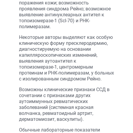
поражения кожи; возможность
проявления синдрома Рейно; возможное
выявление антинуклеарных антител к
топоизомеразе-1 (Scl-70) и РНК-
полимеразам.
Некоторые авторы выделяют как особую
клиническую форму пресклеродермию,
диагностируемую на основании
капилляроскопических изменений,
выявления аутоантител к
топоизомеразе-1, центромерным
протеинам и РНК-полимеразам, у больных
с изолированным синдромом Рейно.
Возможны клинические признаки ССД в
сочетании с признаками других
аутоиммунных ревматических
заболеваний (системная красная
волчанка, ревматоидный артрит,
дерматомиозит, васкулиты).
Обычные лабораторные показатели