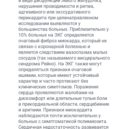
в виде дисфункции левого желудочка,
нарушения проводимости и ритма,
адгезивного или экссудативного
перикардита при целенаправленном
исследовании выявляются у
большинства больных. Приблизительно у
10% больных на ЭКГ определяется
очаговый фиброз миокарда, который не
связан с коронарной болезнью и
является следствием вазоспазма малых
сосудов (так называемого висцерального
синдрома Рейно). На ЭКГ также могут
определяться признаки очаговой
ишемии, которые имеют устойчивый
характер и часто протекают без
клинических симптомов. Поражения
сердца проявляются жалобами на
дискомфорт или длительные тупые боли
в прекордиальной области, сердцебиение
и аритмии. Признаки миокардита
наблюдаются почти исключительно у
больных с симптоматикой полимиозита.
Сердечная недостаточность развивается