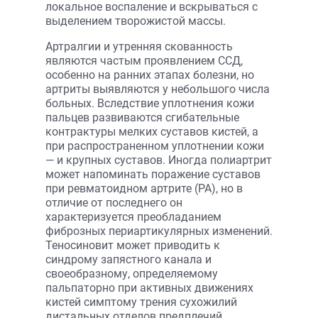
локальное воспаление и вскрываться с
выделением творожистой массы.
Артралгии и утренняя скованность
являются частым проявлением ССД,
особенно на ранних этапах болезни, но
артриты выявляются у небольшого числа
больных. Вследствие уплотнения кожи
пальцев развиваются сгибательные
контрактуры мелких суставов кистей, а
при распространенном уплотнении кожи
— и крупных суставов. Иногда полиартрит
может напоминать поражение суставов
при ревматоидном артрите (РА), но в
отличие от последнего он
характеризуется преобладанием
фиброзных периартикулярных изменений.
Теносиновит может приводить к
синдрому запястного канала и
своеобразному, определяемому
пальпаторно при активных движениях
кистей симптому трения сухожилий
дистальных отделов предплечий.