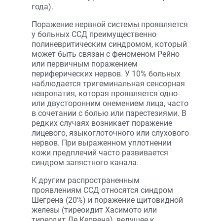
года).
Поражение нервной системы проявляется
у больных ССД преимущественно
полиневритическим синдромом, который
может быть связан с феноменом Рейно
или первичным поражением
периферических нервов. У 10% больных
наблюдается тригеминальная сенсорная
невропатия, которая проявляется одно-
или двусторонним онемением лица, часто
в сочетании с болью или парестезиями. В
редких случаях возникает поражение
лицевого, языкоглоточного или слухового
нервов. При выраженном уплотнении
кожи предплечий часто развивается
синдром запястного канала.
К другим распространенным
проявлениям ССД относятся синдром
Шегрена (20%) и поражение щитовидной
железы (тиреоидит Хасимото или
тиреодит Де Кервена), ведущее к