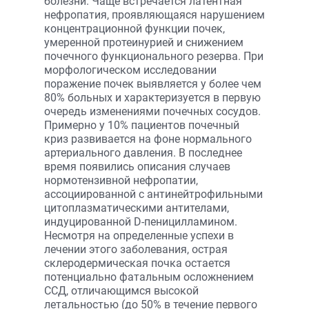
болезни. Чаще встречается латентная
нефропатия, проявляющаяся нарушением
концентрационной функции почек,
умеренной протеинурией и снижением
почечного функционального резерва. При
морфологическом исследовании
поражение почек выявляется у более чем
80% больных и характеризуется в первую
очередь изменениями почечных сосудов.
Примерно у 10% пациентов почечный
криз развивается на фоне нормального
артериального давления. В последнее
время появились описания случаев
нормотензивной нефропатии,
ассоциированной с антинейтрофильными
цитоплазматическими антителами,
индуцированной D-пеницилламином.
Несмотря на определенные успехи в
лечении этого заболевания, острая
склеродермическая почка остается
потенциально фатальным осложнением
ССД, отличающимся высокой
летальностью (до 50% в течение первого