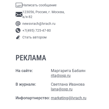
Написать сообщение
123056, Россия, г. Москва,
а/я 82
newsvrach@lvrach.ru
+7(495) 725-47-80
Стать автором
РЕКЛАМА
На сайте:
Маргарита Бабаян
rita@osp.ru
В журнале:
Светлана Иванова
lana@osp.ru
Инфопартнерство:
marketing@lvrach.ru