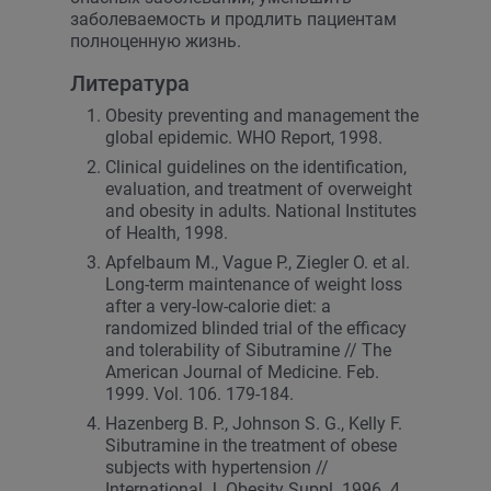
заболеваемость и продлить пациентам
полноценную жизнь.
Литература
Obesity preventing and management the
global epidemic. WHO Report, 1998.
Clinical guidelines on the identification,
evaluation, and treatment of overweight
and obesity in adults. National Institutes
of Health, 1998.
Apfelbaum M., Vague P., Ziegler O. et al.
Long-term maintenance of weight loss
after a very-low-calorie diet: a
randomized blinded trial of the efficacy
and tolerability of Sibutramine // The
American Journal of Medicine. Feb.
1999. Vol. 106. 179-184.
Hazenberg B. P., Johnson S. G., Kelly F.
Sibutramine in the treatment of obese
subjects with hypertension //
International J. Obesity Suppl. 1996. 4.