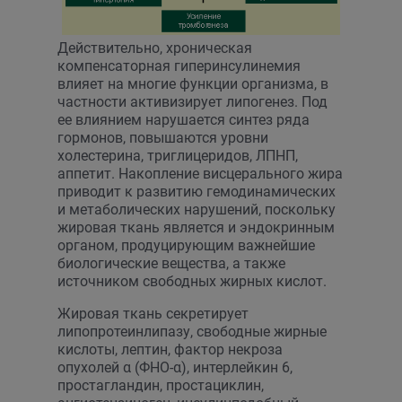
Действительно, хроническая
компенсаторная гиперинсулинемия
влияет на многие функции организма, в
частности активизирует липогенез. Под
ее влиянием нарушается синтез ряда
гормонов, повышаются уровни
холестерина, триглицеридов, ЛПНП,
аппетит. Накопление висцерального жира
приводит к развитию гемодинамических
и метаболических нарушений, поскольку
жировая ткань является и эндокринным
органом, продуцирующим важнейшие
биологические вещества, а также
источником свободных жирных кислот.
Жировая ткань секретирует
липопротеинлипазу, свободные жирные
кислоты, лептин, фактор некроза
опухолей α (ФНО-α), интерлейкин 6,
простагландин, простациклин,