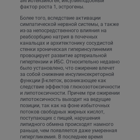
ангиотензиноген, инсулинподобный
фактор роста 1, эстрогены.
Более того, вследствие активации
симпатической нервной системы, а также
из-за непосредственного влияния на
реабсорбцию натрия в почечных
канальцах и архитектонику сосудистой
стенки хроническая гиперинсулинемия
провоцирует развитие артериальной
гипертензии и ИБС. Относительно недавно
было установлено, что ожирение влечет
за собой снижение инсулинсекреторной
функции β-клеток, возникающее как
следствие эффектов глюкозотоксичности
и липотоксичности. Причем при ожирении
липотоксичность выходит на ведущие
позиции, так как на фоне избыточных
потоков свободных жирных кислот,
поступающих с пищей, нарушения
липидного обмена происходят намного
раньше, чем появляется даже умеренная
гипергликемия. В последнее время