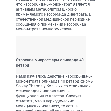
что изосорбида-5-мононитрат является
активным метаболитом широко
применяемого изосорбида динитрата. В
отечественной медицинской периодике
сообщения о применении изосорбида
мононитрата немногочисленны.
Cтроение микросферы оликарда 40
ретард
Нами изучалось действие изосорбида-5-
мононитрата оликарда 40 ретард фирмы
Solvay Pharma у больных со стабильной
стенокардией напряжения II-III
функциональных классов. Следует
отметить, что в периодических
медицинских изданиях, то есть в
основной доступной практическому