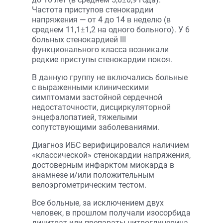
Частота приступов стенокардии
напряжения — от 4 до 14 в неделю (в
среднем 11,1±1,2 на одного больного). У 6
больных стенокардией III
функционального класса возникали
редкие приступы стенокардии покоя.
В данную группу не включались больные
с выраженными клиническими
симптомами застойной сердечной
недостаточности, дисциркуляторной
энцефалопатией, тяжелыми
сопутствующими заболеваниями.
Диагноз ИБС верифицировался наличием
«классической» стенокардии напряжения,
достоверным инфарктом миокарда в
анамнезе и/или положительным
велоэргометрическим тестом.
Все больные, за исключением двух
человек, в прошлом получали изосорбида
динитрат или препараты нитроглицерина