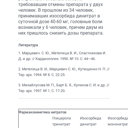
требовавшие отмены препарата у двух
человек. В прошлом из 34 человек,
принимавших изосорбида динитрат в
суточной дозе 40-60 мг, головные боли
возникали у 6 человек, причем двум из
них пришлось снизить дозы препарата.
Литература
1. Марцевич. С. Ю., Метелица В. И., Сластникова И.
Д. и др. // Кардиология. 1990. № 10. С. 44—46.
2. Метелица В. И., Марцевич С. Ю., Кутищенко Н. П. //
Тер. арх. 1994. № 8. С. 22-25.
3. Михайлусова М. П., Барт Б. Я., Куликов С. И. и др. //
Тер. арх. 1997. № 1. С. 17-20.
Фармакокинетика нитратов
Глицерола
Изосорбида
Изосорбид
тринитрат
динитрат
мононитра