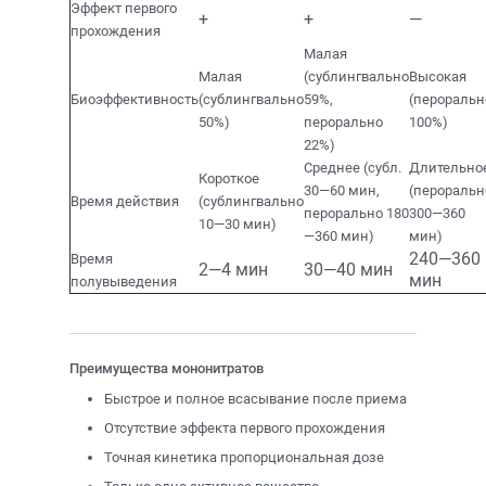
Эффект первого
+
+
—
прохождения
Малая
Малая
(сублингвально
Высокая
Биоэффективность
(сублингвально
59%,
(пероральн
50%)
перорально
100%)
22%)
Среднее (субл.
Длительно
Короткое
30—60 мин,
(пероральн
Время действия
(сублингвально
перорально 180
300—360
10—30 мин)
—360 мин)
мин)
240—360
Время
2—4 мин
30—40 мин
мин
полувыведения
Преимущества мононитратов
Быстрое и полное всасывание после приема
Отсутствие эффекта первого прохождения
Точная кинетика пропорциональная дозе