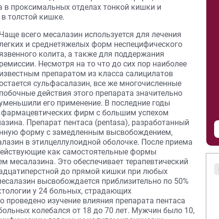
в проксимальных отделах тонкой кишки и
в толстой кишке.
Чаще всего месалазин используется для лечения
легких и среднетяжелых форм неспецифического
язвенного колита, а также для поддержания
ремиссии. Несмотря на то что до сих пор наиболее
известным препаратом из класса салицилатов
остается сульфасалазин, все же многочисленные
побочные действия этого препарата значительно
уменьшили его применение. В последние годы
 фармацевтических фирм с большим успехом
зина. Препарат пентаса (pentasa), разработанный
ванную форму с замедленным высвобождением,
азин в этилцеллулоидной оболочке. После приема
 действующие как самостоятельные формы
м месалазина. Это обеспечивает терапевтический
надцатиперстной до прямой кишки при любых
месалазин высвобождается приблизительно по 50%
ктологии у 24 больных, страдающих
 проведено изучение влияния препарата пентаса
больных колебался от 18 до 70 лет. Мужчин было 10,