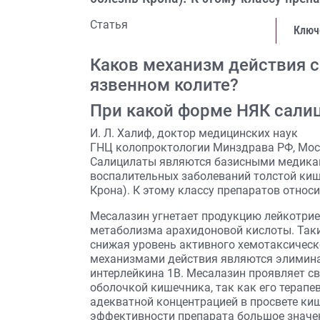
Статья
Ключ
Каков механизм действия 
язвенном колите?
При какой форме НЯК сали
И. Л. Халиф, доктор медицинских наук
ГНЦ колопроктологии Минздрава РФ, Мо
Салицилаты являются базисными медика
воспалительных заболеваний толстой киш
Крона). К этому классу препаратов относ
Месалазин угнетает продукцию лейкотрие
метаболизма арахидоновой кислоты. Таки
снижая уровень активного хемотаксичес
механизмами действия являются элимина
интерлейкина 1В. Месалазин проявляет св
оболочкой кишечника, так как его терап
адекватной концентрацией в просвете ки
эффективности препарата большое значе