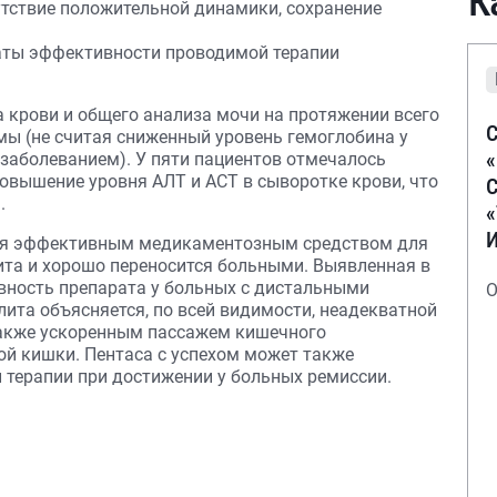
К
тствие положительной динамики, сохранение
таты эффективности проводимой терапии
 крови и общего анализа мочи на протяжении всего
С
мы (не считая сниженный уровень гемоглобина у
 заболеванием). У пяти пациентов отмечалось
повышение уровня АЛТ и ACT в сыворотке крови, что
С
.
тся эффективным медикаментозным средством для
ита и хорошо переносится больными. Выявленная в
вность препарата у больных с дистальными
О
ита объясняется, по всей видимости, неадекватной
также ускоренным пассажем кишечного
ой кишки. Пентаса с успехом может также
терапии при достижении у больных ремиссии.