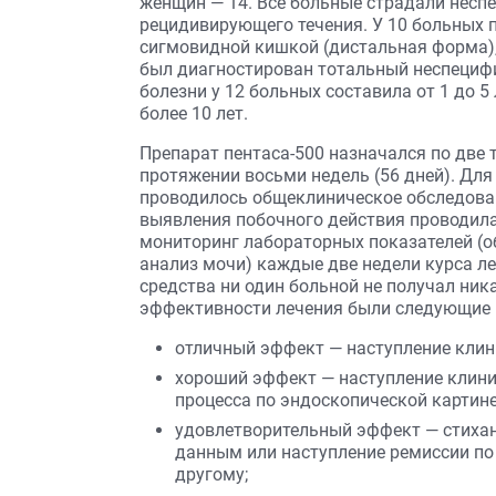
женщин — 14. Все больные страдали нес
рецидивирующего течения. У 10 больных 
сигмовидной кишкой (дистальная форма), 
был диагностирован тотальный неспециф
болезни у 12 больных составила от 1 до 5 л
более 10 лет.
Препарат пентаса-500 назначался по две та
протяжении восьми недель (56 дней). Дл
проводилось общеклиническое обследова
выявления побочного действия проводила
мониторинг лабораторных показателей (о
анализ мочи) каждые две недели курса л
средства ни один больной не получал ник
эффективности лечения были следующие 
отличный эффект — наступление клин
хороший эффект — наступление клинич
процесса по эндоскопической картине
удовлетворительный эффект — стихан
данным или наступление ремиссии по о
другому;