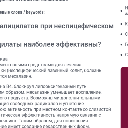
Н
евые слова / keywords:
з
К
салицилатов при неспицефическом
С
цилаты наиболее эффективны?
Г
С
сква
ментозными средствами для лечения
ки (неспецифический язвенный колит, болезнь
ится месалазин.
на В4, блокируя липооксигеназный путь
м образом, месалазин уменьшает воспаление,
кого продукта. Возможными дополнительными
ция свободных радикалов и угнетение
ою активность при местном контакте со слизистой
евтическая эффективность напрямую связана с
шечника. Таким образом, для повышения
ние имеет создание лекарственных форм,