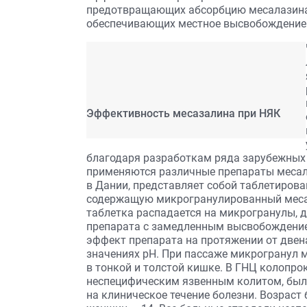
предотвращающих абсорбцию месалазина 
обеспечивающих местное высвобождение 
Эффективность месазалина при НЯК
благодаря разработкам ряда зарубежных
применяются различные препараты месала
в Дании, представляет собой таблетиро
содержащую микрогранулированный месал
таблетка распадается на микрогранулы,
препарата с замедленным высвобождение
эффект препарата на протяжении от две
значениях рН. При пассаже микрогранул 
в тонкой и толстой кишке. В ГНЦ колопро
неспецифическим язвенным колитом, было
на клиническое течение болезни. Возраст 