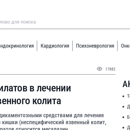
ндокринология
Кардиология
Психоневрология
Онк
17882
А
илатов в лечении
Т
венного колита
Д
дикаментозными средствами для лечения
Б
 кишки (неспецифический язвенный колит,
Д
аратов относится месалазин.