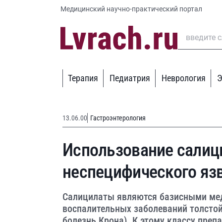
Медицинский научно-практический портал
Терапия
Педиатрия
Неврология
Э
13.06.00
Гастроэнтерология
Использование салиц
неспецифического яз
Салицилаты являются базисными ме
воспалительных заболеваний толстой
болезнь Крона). К этому классу преп