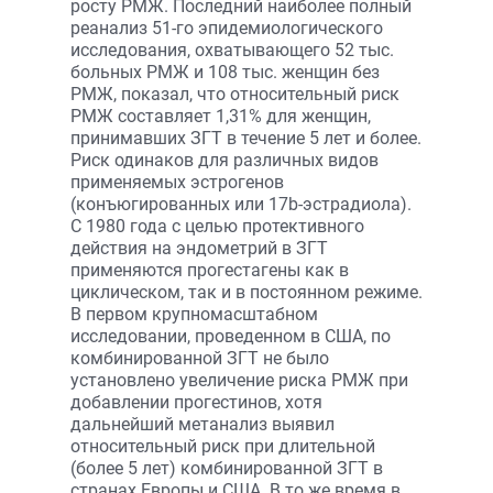
росту РМЖ. Последний наиболее полный
реанализ 51-го эпидемиологического
исследования, охватывающего 52 тыс.
больных РМЖ и 108 тыс. женщин без
РМЖ, показал, что относительный риск
РМЖ составляет 1,31% для женщин,
принимавших ЗГТ в течение 5 лет и более.
Риск одинаков для различных видов
применяемых эстрогенов
(конъюгированных или 17b-эстрадиола).
С 1980 года с целью протективного
действия на эндометрий в ЗГТ
применяются прогестагены как в
циклическом, так и в постоянном режиме.
В первом крупномасштабном
исследовании, проведенном в США, по
комбинированной ЗГТ не было
установлено увеличение риска РМЖ при
добавлении прогестинов, хотя
дальнейший метанализ выявил
относительный риск при длительной
(более 5 лет) комбинированной ЗГТ в
странах Европы и США. В то же время в