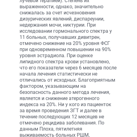
лучевой терапией). Степень их
выраженности, однако, значительно
снижалась за счет исчезновения
дизурических явлений, диспареунии,
недержания мочи, никтурии. При
исследовании гормонального спектра у
11 больных, получавших дивитрен,
отмечено снижение на 20% уровня ФСГ
при одновременном повышении на 90%
уровня эстрадиола. При оценке
липидного спектра крови установлено,
что его показатели через 6 месяцев после
начала лечения статистически не
отличались от исходных. Благоприятным
фактором, указывающим на
безопасность данного метода лечения,
является и снижение атерогенного
индекса на 20%. Ни у кого из пациенток
за время проведения ЗГТ и далее в
течение последующих 12 месяцев не
отмечено рецидива заболевания. По
данным Плоха, пятилетняя
выживаемость больных РШМ,