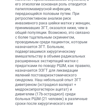
его этиологии основная роль отводится
папилломавирусной инфекции,
передающейся половым путем. При
ретроспективном анализе риск
инвазивного рака шейки матки у женщин,
принимавших ЗГТ, оказался ниже, чем в
общей популяции. Возможно, это связано
с более тщательным скринингом,
проводимым среди пациенток, которым
назначается ЗГТ. Больным,
подвергавшимся хирургическому
вмешательству в объеме радикальных
расширенных экстирпаций матки с
придатками по поводу РШМ, как правило,
назначается ЭЗГТ для ликвидации
явлений постовариэктомического
синдрома. Наш небольшой опыт ЗГТ
диветреном (эстрадиол валерат +
медроксипрогестерон ацетат) и
дивигелем (17b-эстрадиол) среди
больных РШМ (21 человек) в различные
сроки после хирургического или