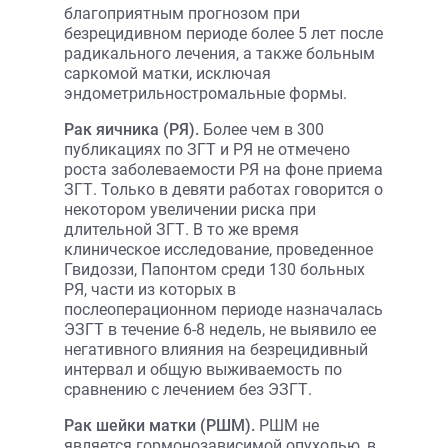
благоприятным прогнозом при
безрецидивном периоде более 5 лет после
радикального лечения, а также больным
саркомой матки, исключая
эндометрильностромальные формы.
Рак яичника (РЯ).
Более чем в 300
публикациях по ЗГТ и РЯ не отмечено
роста заболеваемости РЯ на фоне приема
ЗГТ. Только в девяти работах говорится о
некотором увеличении риска при
длительной ЗГТ. В то же время
клиническое исследование, проведенное
Гвидоззи, Папонтом среди 130 больных
РЯ, части из которых в
послеоперационном периоде назначалась
ЭЗГТ в течение 6-8 недель, не выявило ее
негативного влияния на безрецидивный
интервал и общую выживаемость по
сравнению с лечением без ЭЗГТ.
Рак шейки матки (РШМ).
РШМ не
является гормонозависимой опухолью, в