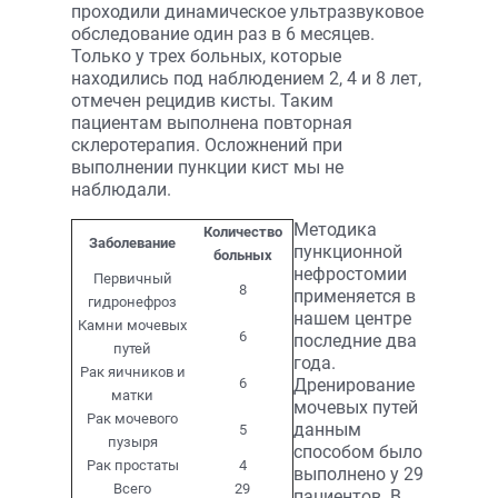
проходили динамическое ультразвуковое
обследование один раз в 6 месяцев.
Только у трех больных, которые
находились под наблюдением 2, 4 и 8 лет,
отмечен рецидив кисты. Таким
пациентам выполнена повторная
склеротерапия. Осложнений при
выполнении пункции кист мы не
наблюдали.
Методика
Количество
Заболевание
пункционной
больных
нефростомии
Первичный
8
применяется в
гидронефроз
нашем центре
Камни мочевых
6
последние два
путей
года.
Рак яичников и
6
Дренирование
матки
мочевых путей
Рак мочевого
данным
5
пузыря
способом было
Рак простаты
4
выполнено у 29
Всего
29
пациентов. В