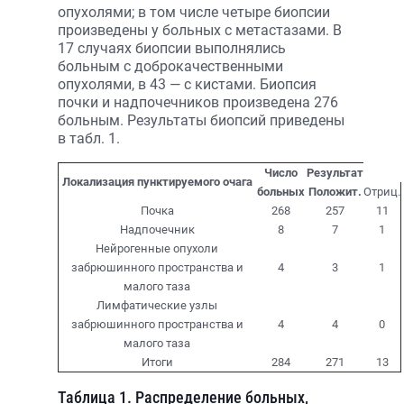
опухолями; в том числе четыре биопсии
произведены у больных с метастазами. В
17 случаях биопсии выполнялись
больным с доброкачественными
опухолями, в 43 — с кистами. Биопсия
почки и надпочечников произведена 276
больным. Результаты биопсий приведены
в табл. 1.
Число
Результат
Локализация пунктируемого очага
больных
Положит.
Отриц.
Почка
268
257
11
Надпочечник
8
7
1
Нейрогенные опухоли
забрюшинного пространства и
4
3
1
малого таза
Лимфатические узлы
забрюшинного пространства и
4
4
0
малого таза
Итоги
284
271
13
Таблица 1. Распределение больных,