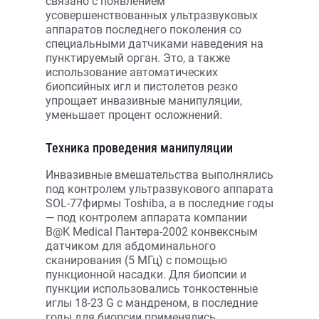
связано с появлением
усовершенствованных ультразвуковых
аппаратов последнего поколения со
специальными датчиками наведения на
пунктируемый орган. Это, а также
использование автоматических
биопсийных игл и пистолетов резко
упрощает инвазивные манипуляции,
уменьшает процент осложнений.
Техника проведения манипуляции
Инвазивные вмешательства выполнялись
под контролем ультразвукового аппарата
SOL-77фирмы Toshiba, а в последние годы
— под контролем аппарата компании
B@K Medical Пантера-2002 конвексным
датчиком для абдоминального
сканирования (5 МГц) с помощью
пункционной насадки. Для биопсии и
пункции использовались тонкостенные
иглы 18-23 G с мандреном, в последние
годы для биопсии применялись