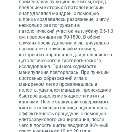
применялись пункционные иглы, перед
введением которых в патологический
очаг удалялся мандрен, с помощью
шприца создавалось разряжение, и иглу
несколько раз погружали в
патологический участок на глубину 0,5-1,0
см, поворачивая на 90-1800. В обоих
случаях после удаления иглы визуально
оценивался полученный материал,
который и направлялся для дальнейшего
цитологического и гистологического
исследования. При необходимости
манипуляция повторялась. При пункции
кистозных образований игла с
мандреном легко проваливалась в
полость, удалялся мандрен, происходило
быстрое выделение жидкости из иглы
каплями. После эвакуации содержимого
кисты с помощью шприца оценивалась
эффективность процедуры с помощью
ультразвукового сканирования, после
чего в полость кисты вводился 96%-ный
спирт в объеме от 10 до 20 мл, в