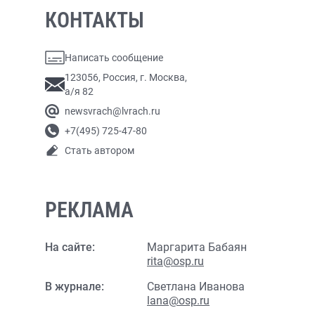
КОНТАКТЫ
Написать сообщение
123056, Россия, г. Москва,
а/я 82
newsvrach@lvrach.ru
+7(495) 725-47-80
Стать автором
РЕКЛАМА
На сайте:
Маргарита Бабаян
rita@osp.ru
В журнале:
Светлана Иванова
lana@osp.ru