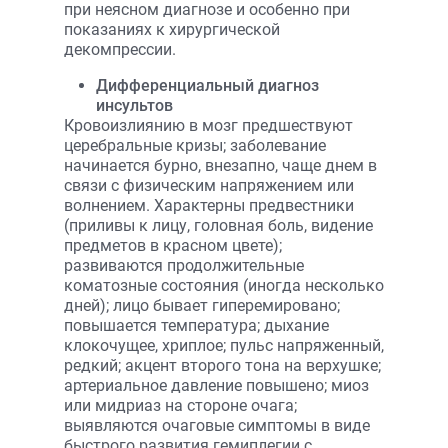
при неясном диагнозе и особенно при
показаниях к хирургической
декомпрессии.
Дифференциальный диагноз
инсультов
Кровоизлиянию в мозг предшествуют
церебральные кризы; заболевание
начинается бурно, внезапно, чаще днем в
связи с физическим напряжением или
волнением. Характерны предвестники
(приливы к лицу, головная боль, видение
предметов в красном цвете);
развиваются продолжительные
коматозные состояния (иногда несколько
дней); лицо бывает гиперемировано;
повышается температура; дыхание
клокочущее, хриплое; пульс напряженный,
редкий; акцент второго тона на верхушке;
артериальное давление повышено; миоз
или мидриаз на стороне очага;
выявляются очаговые симптомы в виде
быстрого развития гемиплегии с