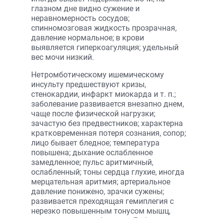
глазном дне видно сужение и
неравномерность сосудов;
спинномозговая жидкость прозрачная,
давление нормальное; в крови
выявляется гиперкоагуляция; удельный
вес мочи низкий.
Нетромботическому ишемическому
инсульту предшествуют кризы,
стенокардии, инфаркт миокарда и т. п.;
заболевание развивается внезапно днем,
чаще после физической нагрузки;
зачастую без предвестников; характерна
кратковременная потеря сознания, сопор;
лицо бывает бледное; температура
повышена; дыхание ослабленное
замедленное; пульс аритмичный,
ослабленный; тоны сердца глухие, иногда
мерцательная аритмия; артериальное
давление понижено, зрачки сужены;
развивается преходящая гемиплегия с
нерезко повышенным тонусом мышц,