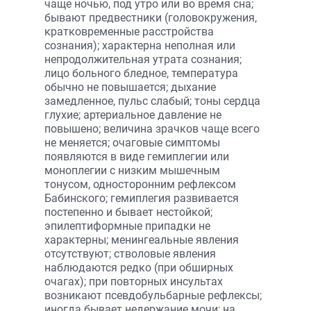
чаще ночью, под утро или во время сна;
бывают предвестники (головокружения,
кратковременные расстройства
сознания); характерна неполная или
непродолжительная утрата сознания;
лицо больного бледное, температура
обычно не повышается; дыхание
замедленное, пульс слабый; тоны сердца
глухие; артериальное давление не
повышено; величина зрачков чаще всего
не меняется; очаговые симптомы
появляются в виде гемиплегии или
моноплегии с низким мышечным
тонусом, односторонним рефлексом
Бабинского; гемиплегия развивается
постепенно и бывает нестойкой;
эпилептиформные припадки не
характерны; менингеальные явления
отсутствуют; стволовые явления
наблюдаются редко (при обширных
очагах); при повторных инсультах
возникают псевдобульбарные рефлексы;
иногда бывает недержание мочи; на