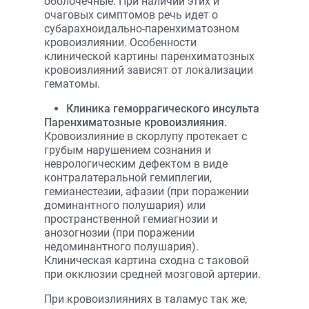
оболочечные. При наличии этих и
очаговых симптомов речь идет о
субарахноидально-паренхиматозном
кровоизлиянии. Особенности
клинической картины паренхиматозных
кровоизлияний зависят от локализации
гематомы.
Клиника геморрагического инсульта
Паренхиматозные кровоизлияния.
Кровоизлияние в скорлупу протекает с
грубым нарушением сознания и
неврологическим дефектом в виде
контралатеральной гемиплегии,
гемианестезии, афазии (при поражении
доминантного полушария) или
пространственной гемиагнозии и
анозогнозии (при поражении
недоминантного полушария).
Клиническая картина сходна с таковой
при окклюзии средней мозговой артерии.
При кровоизлияниях в таламус так же,