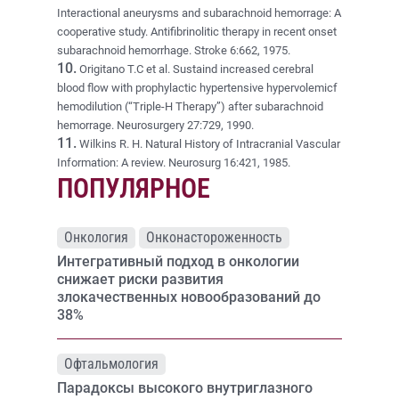
Interactional aneurysms and subarachnoid hemorrage: A
cooperative study. Antifibrinolitic therapy in recent onset
subarachnoid hemorrhage. Stroke 6:662, 1975.
10.
Origitano T.C et al. Sustaind increased cerebral
blood flow with prophylactic hypertensive hypervolemicf
hemodilution (“Triple-H Therapy”) after subarachnoid
hemorrage. Neurosurgery 27:729, 1990.
11.
Wilkins R. H. Natural History of Intracranial Vascular
Information: A review. Neurosurg 16:421, 1985.
ПОПУЛЯРНОЕ
Онкология
Онконастороженность
Интегративный подход в онкологии
снижает риски развития
злокачественных новообразований до
38%
Офтальмология
Парадоксы высокого внутриглазного