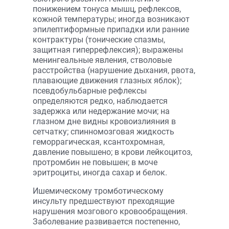
понижением тонуса мышц, рефлексов,
кожной температуры; иногда возникают
эпилептиформные припадки или ранние
контрактуры (тонические спазмы,
защитная гиперрефлексия); выражены
менингеальные явления, стволовые
расстройства (нарушение дыхания, рвота,
плавающие движения глазных яблок);
псевдобульбарные рефлексы
определяются редко, наблюдается
задержка или недержание мочи; на
глазном дне видны кровоизлияния в
сетчатку; спинномозговая жидкость
геморрагическая, ксантохромная,
давление повышено; в крови лейкоцитоз,
протромбин не повышен; в моче
эритроциты, иногда сахар и белок.
Ишемическому тромботическому
инсульту предшествуют преходящие
нарушения мозгового кровообращения.
Заболевание развивается постепенно,