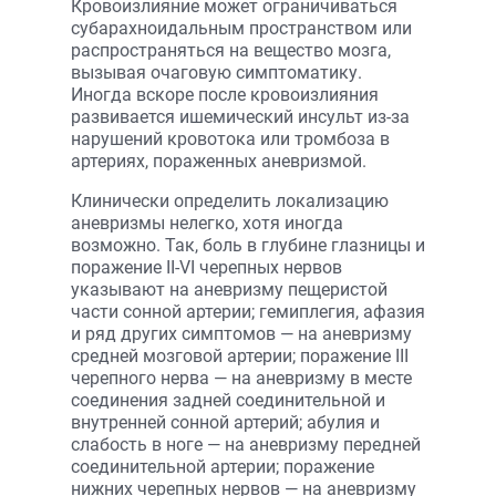
Кровоизлияние может ограничиваться
субарахноидальным пространством или
распространяться на вещество мозга,
вызывая очаговую симптоматику.
Иногда вскоре после кровоизлияния
развивается ишемический инсульт из-за
нарушений кровотока или тромбоза в
артериях, пораженных аневризмой.
Клинически определить локализацию
аневризмы нелегко, хотя иногда
возможно. Так, боль в глубине глазницы и
поражение II-VI черепных нервов
указывают на аневризму пещеристой
части сонной артерии; гемиплегия, афазия
и ряд других симптомов — на аневризму
средней мозговой артерии; поражение III
черепного нерва — на аневризму в месте
соединения задней соединительной и
внутренней сонной артерий; абулия и
слабость в ноге — на аневризму передней
соединительной артерии; поражение
нижних черепных нервов — на аневризму