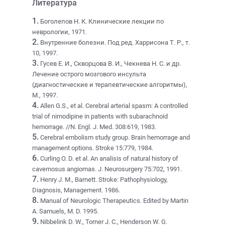
Литература
1.
Боголепов Н. К. Клинические лекции по
неврологии, 1971.
2.
Внутренние болезни. Под ред. Харрисона Т. Р., т.
10, 1997.
3.
Гусев Е. И., Скворцова В. И., Чекнева Н. С. и др.
Лечение острого мозгового инсульта
(диагностические и терапевтические алгоритмы),
М., 1997.
4.
Allen G.S., et al. Cerebral arterial spasm: A controlled
trial of nimodipine in patients with subarachnoid
hemorrage. //N. Engl. J. Med. 308:619, 1983.
5.
Cerebral embolism study group. Brain hemorrage and
management options. Stroke 15:779, 1984.
6.
Curling O. D. et al. An analisis of natural history of
cavernosus angiomas. J. Neurosurgery 75:702, 1991.
7.
Henry J. M., Barnett. Stroke: Pathophysiology,
Diagnosis, Management. 1986.
8.
Manual of Neurologic Therapeutics. Edited by Martin
A. Samuels, M. D. 1995.
9.
Nibbelink D. W., Torner J. C., Henderson W. G.