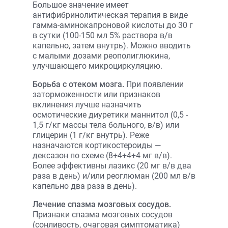
Большое значение имеет
антифибринолитическая терапия в виде
гамма-аминокапроновой кислоты до 30 г
в сутки (100-150 мл 5% раствора в/в
капельно, затем внутрь). Можно вводить
с малыми дозами реополиглюкина,
улучшающего микроциркуляцию.
Борьба с отеком мозга.
При появлении
заторможенности или признаков
вклинения лучше назначить
осмотические диуретики маннитол (0,5 -
1,5 г/кг массы тела больного, в/в) или
глицерин (1 г/кг внутрь). Реже
назначаются кортикостероиды —
дексазон по схеме (8+4+4+4 мг в/в).
Более эффективны лазикс (20 мг в/в два
раза в день) и/или реоглюман (200 мл в/в
капельно два раза в день).
Лечение спазма мозговых сосудов.
Признаки спазма мозговых сосудов
(сонливость, очаговая симптоматика)