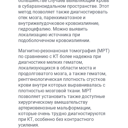
большинстве случаев выявляющий кровь
в субарахноидальном пространстве. Этот
метод позволяет также диагностировать
отек мозга, паренхиматозное и
внутрижелудочковое кровоизлияние,
гидроцефалию. Можно выявить
локализацию источника при
подоболочечном кровоизлиянии.
Магнитно-резонансная томография (МРТ)
по сравнению с КТ более надежна при
диагностике мелких гематом,
локализующихся в области моста и
продолговатого мозга, а также гематом,
рентгенологическая плотность сгустков
крови внутри которых выравнивалась с
плотностью мозговой ткани. МРТ
позволяет установить также доступные
хирургическому вмешательству
артериовенозные мальформации,
которые очень трудно диагностируются
при КТ, особенно без контрастного
усиления.