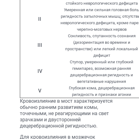
стойкого неврологического дефицита
Умеренная или сильная головная боль
ригидность затылочных мышц; отсутств
II
неврологического дефицита, кроме паре
черепно-мозговых нервов
Сонливость, спутанность сознания
(дезориентация во времени и
III
пространстве) или легкий локальный
дефицит
Ступор, умеренный или глубокий
гемипарез, возможная ранняя
IV
децеребрационная ригидность и
вегетативные нарушения
Глубокая кома, децеребрационная
V
ригидность и признаки агонии
Кровоизлияние в мост характеризуется
обычно ранним развитием комы,
точечными, не реагирующими на свет
зрачками и двусторонней
децеребрационной ригидностью.
Для кровоизлияния в мозжечок