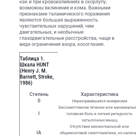
как и при кровоизлияниях в скорлупу,
возможны вклинение и кома. Важными
признаками таламического поражения
являются большая выраженность
чувствительных нарушений, чем
двигательных, и необычные
глазодвигательные расстройства, чаще в
виде ограничения взора, косоглазия.
Таблица 1.
Шкала HUNT
(Henry J. M.
Barnett, Stroke,
1986)
Степень
Характеристика
0
Неразорвавшаяся аневризма
Бессимптомное течение или минимальн
I
головная боль и легкая ригидность
затылочных мышц
Отсутствие менингеальной или
IA
общемозговой симптоматики, но налич