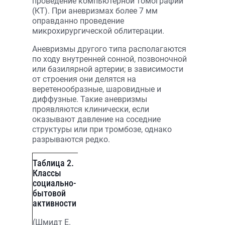
проведение компьютерной томографии
(КT). При аневризмах более 7 мм
оправданно проведение
микрохирургической облитерации.
Аневризмы другого типа располагаются
по ходу внутренней сонной, позвоночной
или базилярной артерии; в зависимости
от строения они делятся на
веретенообразные, шаровидные и
диффузные. Такие аневризмы
проявляются клинически, если
оказывают давление на соседние
структуры или при тромбозе, однако
разрываются редко.
Таблица 2.
Классы
социально-
бытовой
активности
(Шмидт Е.