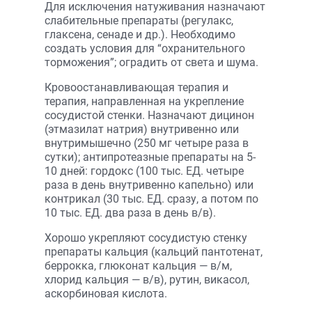
Для исключения натуживания назначают
слабительные препараты (регулакс,
глаксена, сенаде и др.). Необходимо
создать условия для “охранительного
торможения”; оградить от света и шума.
Кровоостанавливающая терапия и
терапия, направленная на укрепление
сосудистой стенки. Назначают дицинон
(этмазилат натрия) внутривенно или
внутримышечно (250 мг четыре раза в
сутки); антипротеазные препараты на 5-
10 дней: гордокс (100 тыс. ЕД. четыре
раза в день внутривенно капельно) или
контрикал (30 тыс. ЕД. сразу, а потом по
10 тыс. ЕД. два раза в день в/в).
Хорошо укрепляют сосудистую стенку
препараты кальция (кальций пантотенат,
беррокка, глюконат кальция — в/м,
хлорид кальция — в/в), рутин, викасол,
аскорбиновая кислота.